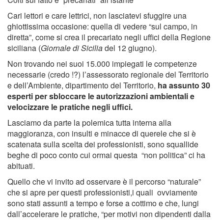
Cari lettori e care lettrici, non lasciatevi sfuggire una
ghiottissima occasione: quella di vedere “sul campo, in
diretta”, come si crea il precariato negli uffici della Regione
siciliana (
Giornale di Sicilia
del 12 giugno).
Non trovando nei suoi 15.000 impiegati le competenze
necessarie (credo !?) l’assessorato regionale del Territorio
e dell’Ambiente, dipartimento del Territorio,
ha assunto 30
esperti per sbloccare le autorizzazioni ambientali e
velocizzare le pratiche negli uffici.
Lasciamo da parte la polemica tutta interna alla
maggioranza, con insulti e minacce di querele che si è
scatenata sulla scelta dei professionisti, sono squallide
beghe di poco conto cui ormai questa “non politica” ci ha
abituati.
Quello che vi invito ad osservare è il percorso “naturale”
che si apre per questi professionisti,i quali ovviamente
sono stati assunti a tempo e forse a cottimo e che, lungi
dall’accelerare le pratiche, “per motivi non dipendenti dalla