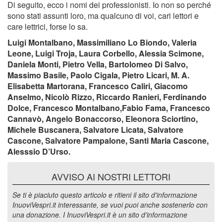
Di seguito, ecco i nomi dei professionisti. Io non so perché
sono stati assunti loro, ma qualcuno di voi, cari lettori e
care lettrici, forse lo sa.
Luigi Montalbano, Massimiliano Lo Biondo, Valeria
Leone, Luigi Troja, Laura Corbello, Alessia Scimone,
Daniela Monti, Pietro Vella, Bartolomeo Di Salvo,
Massimo Basile, Paolo Cigala, Pietro Licari, M. A.
Elisabetta Martorana, Francesco Caliri, Giacomo
Anselmo, Nicolò Rizzo, Riccardo Ranieri, Ferdinando
Dolce, Francesco Montalbano,Fabio Fama, Francesco
Cannavò, Angelo Bonaccorso, Eleonora Sciortino,
Michele Buscanera, Salvatore Licata, Salvatore
Cascone, Salvatore Pampalone, Santi Maria Cascone,
Alesssio D’Urso.
AVVISO AI NOSTRI LETTORI
Se ti è piaciuto questo articolo e ritieni il sito d'informazione
InuoviVespri.it interessante, se vuoi puoi anche sostenerlo con
una donazione. I InuoviVespri.it è un sito d'informazione