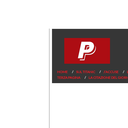
HOME
SUL TITANIC
J’ACCUSE
TERZA PAGINA
LA CITAZIONE DEL GIOR