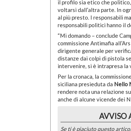
il profilo sia etico che politico
voltarsi dall’altra parte. In o
al più presto. I responsabili m
responsabili politici hanno il
“Mi domando – conclude Campa
commissione Antimafia all’Ars n
dirigente generale per verifi
distanze dai colpi di pistola 
intervenire, si è intrapresa la v
Per la cronaca, la commission
siciliana presieduta da
Nello
rendere nota una relazione su
anche di alcune vicende dei N
AVVISO 
Se ti è piaciuto questo articol