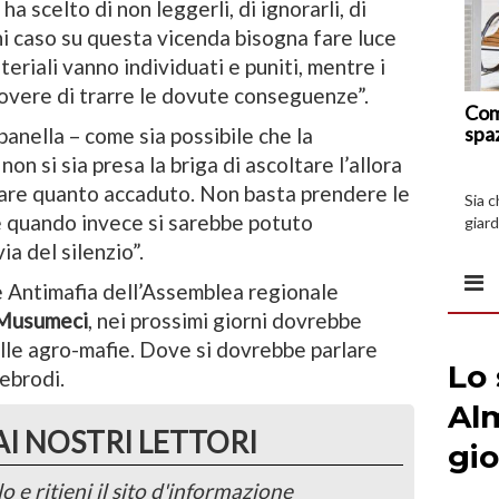
, ha scelto di non leggerli, di ignorarli, di
gni caso su questa vicenda bisogna fare luce
ateriali vanno individuati e puniti, mentre i
 dovere di trarre le dovute conseguenze”.
Com
spa
nella – come sia possibile che la
on si sia presa la briga di ascoltare l’allora
care quanto accaduto. Non basta prendere le
Sia 
se quando invece si sarebbe potuto
giard
spazi
ia del silenzio”.
e Antimafia dell’Assemblea regionale
 Musumeci
, nei prossimi giorni dovrebbe
lle agro-mafie. Dove si dovrebbe parlare
ebrodi.
AI NOSTRI LETTORI
o e ritieni il sito d'informazione