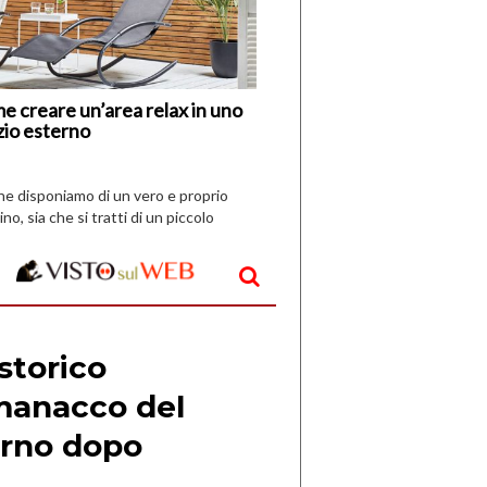
Nuovi
Vespri
e creare un’area relax in uno
zio esterno
che disponiamo di un vero e proprio
ino, sia che si tratti di un piccolo
o all’aperto, l’idea è […]