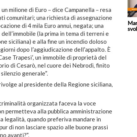
 un milione di Euro – dice Campanella – resa
nti comunitari; una richiesta di assegnazione
Mar
ocazione di 4 mila Euro annui, negata; una
svol
dell’immobile (la prima in tema di terreni e
ne siciliana) e alla fine un incendio doloso
giorni dopo l’aggiudicazione dell’appalto. È
 ‘Case Trapesi’, un immobile di proprietà del
rio di Cesarò, nel cuore dei Nebrodi, finito
silenzio generale”.
rivolge al presidente della Regione siciliana,
riminalità organizzata faceva la voce
on permetteva alla pubblica amministrazione
la legalità, quando preferiva mandare in
pur di non lasciare spazio alle buone prassi
ano avanti?”.