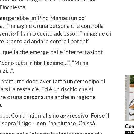
l’inchiesta.
emergerebbe un Pino Maniaci un po’
a, l’immagine di una persona che controlla
eventi gli hanno cucito addosso: l’immagine di
e pronto ad andare contro i potenti.
a, quella che emerge dalle intercettazioni:
Sono tutti in fibrillazione…”, “Mi ha
nzi…”.
prattutto dopo aver fatto un certo tipo di
arsi la testa c’è. Ed è un rischio che si
ere di una persona, ma anche in ragione
.
ppe. Con un giornalismo aggressivo. Forse il
 sopra il rigo – non l’ha aiutato. Chissà.
Com
spa
rgono dalle intercettazioni sembrano più