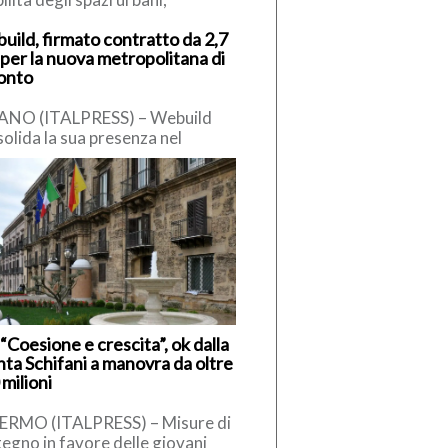
enire i fenomeni di degrado e
uild, firmato contratto da 2,7
antire una maggiore sicurezza
 per la nuova metropolitana di
e […]
onto
ANO (ITALPRESS) – Webuild
olida la sua presenza nel
ato canadese con la firma del
ratto da 2,7 miliardi di […]
“Coesione e crescita”, ok dalla
nta Schifani a manovra da oltre
milioni
ERMO (ITALPRESS) – Misure di
egno in favore delle giovani