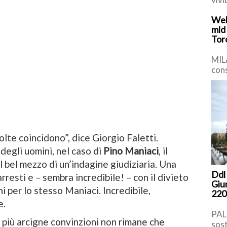
prev
Web
gar
mld
nell
Tor
MIL
cons
merc
cont
olte coincidono”, dice Giorgio Faletti.
degli uomini, nel caso di
Pino Maniaci
, il
l bel mezzo di un’indagine giudiziaria. Una
Ddl 
resti e – sembra incredibile! – con il divieto
Giu
i per lo stesso Maniaci. Incredibile,
220 
e.
PAL
 più arcigne convinzioni non rimane che
sost