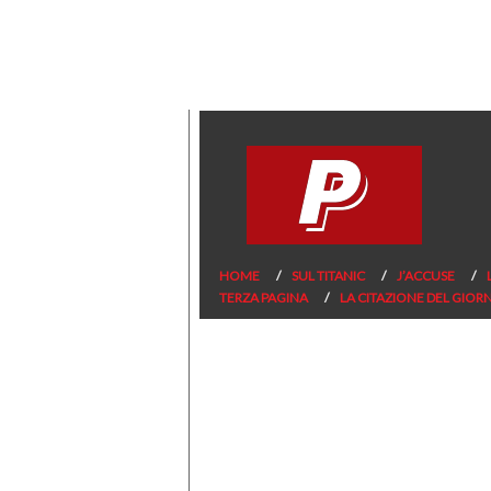
HOME
SUL TITANIC
J’ACCUSE
TERZA PAGINA
LA CITAZIONE DEL GIOR