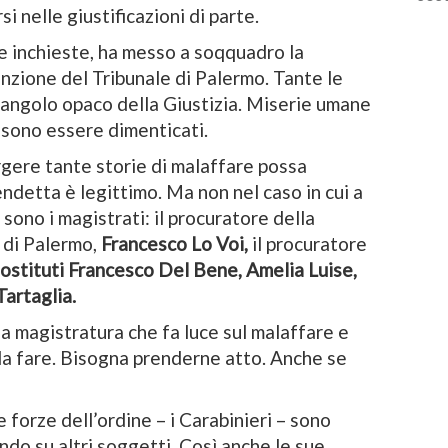
copp
i nelle giustificazioni di parte.
e in
ue inchieste, ha messo a soqquadro la
nzione del Tribunale di Palermo. Tante le
 angolo opaco della Giustizia. Miserie umane
ssono essere dimenticati.
gere tante storie di malaffare possa
endetta è legittimo. Ma non nel caso in cui a
sono i magistrati: il procuratore della
 di Palermo,
Francesco Lo Voi,
il procuratore
 sostituti Francesco Del Bene, Amelia Luise,
artaglia.
lla magistratura che fa luce sul malaffare e
da fare. Bisogna prenderne atto. Anche se
e forze dell’ordine – i Carabinieri – sono
ndo su altri soggetti. Così anche le sue