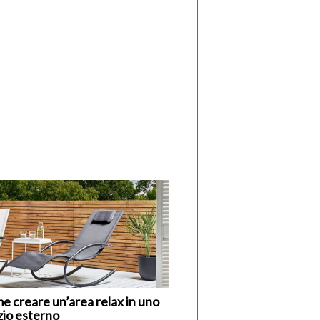
di
I
Nuovi
Vespri
e creare un’area relax in uno
zio esterno