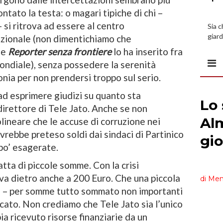
ontato la testa: o magari tipiche di chi –
si ritrova ad essere al centro
Sia 
giard
azionale (non dimentichiamo che
spazi
le
Reporter senza frontiere
lo ha inserito fra
mondiale), senza possedere la serenità
onia per non prendersi troppo sul serio.
 ad esprimere giudizi su quanto sta
irettore di Tele Jato. Anche se non
lineare che le accuse di corruzione nei
avrebbe preteso soldi dai sindaci di Partinico
po’ esagerate.
fatta di piccole somme. Con la crisi
 va dietro anche a 200 Euro. Che una piccola
o – per somme tutto sommato non importanti
cato. Non crediamo che Tele Jato sia l’unico
a ricevuto risorse finanziarie da un