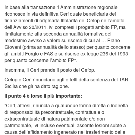
In base alla transazione “l’Amministrazione regionale
riconosce in via definitiva Cerf quale beneficiaria dei
finanziamenti di originaria titolarità del Cefop nell’ambito
dell’Avviso 20/2011, ivi compresi i progetti ambito FP, ma
limitatamente alla seconda annualità formativa del
medesimo avviso a valere su risorse di cui al … Piano
Giovani (prima annualità dello stesso) per quanto concerne
gli ambiti Forgio e FAS e su risorse ex legge 236 del 1993
per quanto concerne l’ambito FP”.
Insomma, il Cerf prende il posto del Cefop.
Cefop e Cerf rinunciano agli effetti della sentenza del TAR
Sicilia che gli ha dato ragione.
Il punto 4 è forse il più importante:
“Cerf, altresì, rinuncia a qualunque forma diretta o indiretta
di responsabilità precontrattuale, contrattuale o
extracontrattuale di natura patrimoniale e/o non
patrimoniale, ivi incluse eventuali asserite lesioni subte a
causa dell’affidamento ingenerato nel trasferimento delle