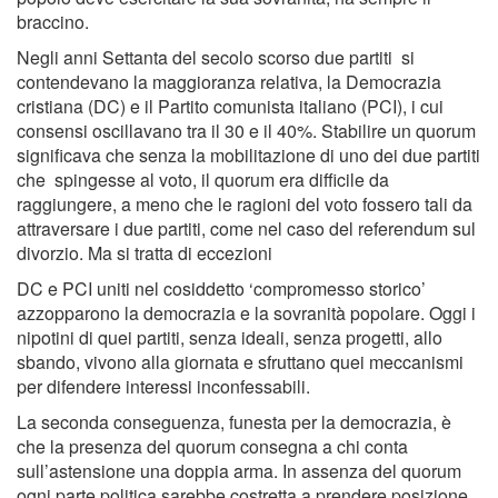
braccino.
Negli anni Settanta del secolo scorso due partiti si
contendevano la maggioranza relativa, la Democrazia
cristiana (DC) e il Partito comunista italiano (PCI), i cui
consensi oscillavano tra il 30 e il 40%. Stabilire un quorum
significava che senza la mobilitazione di uno dei due partiti
che spingesse al voto, il quorum era difficile da
raggiungere, a meno che le ragioni del voto fossero tali da
attraversare i due partiti, come nel caso del referendum sul
divorzio. Ma si tratta di eccezioni
DC e PCI uniti nel cosiddetto ‘compromesso storico’
azzopparono la democrazia e la sovranità popolare. Oggi i
nipotini di quei partiti, senza ideali, senza progetti, allo
sbando, vivono alla giornata e sfruttano quei meccanismi
per difendere interessi inconfessabili.
La seconda conseguenza, funesta per la democrazia, è
che la presenza del quorum consegna a chi conta
sull’astensione una doppia arma. In assenza del quorum
ogni parte politica sarebbe costretta a prendere posizione,