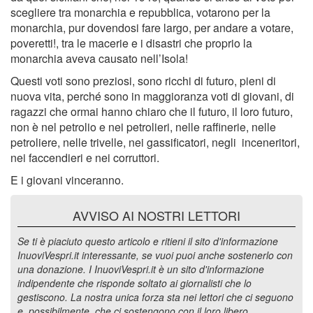
scegliere tra monarchia e repubblica, votarono per la
monarchia, pur dovendosi fare largo, per andare a votare,
poveretti!, tra le macerie e i disastri che proprio la
monarchia aveva causato nell’Isola!
Questi voti sono preziosi, sono ricchi di futuro, pieni di
nuova vita, perché sono in maggioranza voti di giovani, di
ragazzi che ormai hanno chiaro che il futuro, il loro futuro,
non è nel petrolio e nei petrolieri, nelle raffinerie, nelle
petroliere, nelle trivelle, nei gassificatori, negli inceneritori,
nei faccendieri e nei corruttori.
E i giovani vinceranno.
AVVISO AI NOSTRI LETTORI
Se ti è piaciuto questo articolo e ritieni il sito d'informazione
InuoviVespri.it interessante, se vuoi puoi anche sostenerlo con
una donazione. I InuoviVespri.it è un sito d'informazione
indipendente che risponde soltato ai giornalisti che lo
gestiscono. La nostra unica forza sta nei lettori che ci seguono
e, possibilmente, che ci sostengono con il loro libero