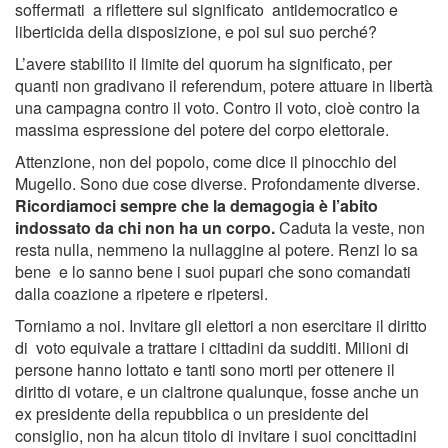
soffermati a riflettere sul significato antidemocratico e
liberticida della disposizione, e poi sul suo perché?
L’avere stabilito il limite del quorum ha significato, per
quanti non gradivano il referendum, potere attuare in libertà
una campagna contro il voto. Contro il voto, cioè contro la
massima espressione del potere del corpo elettorale.
Attenzione, non del popolo, come dice il pinocchio del
Mugello. Sono due cose diverse. Profondamente diverse.
Ricordiamoci sempre che la demagogia è l’abito
indossato da chi non ha un corpo.
Caduta la veste, non
resta nulla, nemmeno la nullaggine al potere. Renzi lo sa
bene e lo sanno bene i suoi pupari che sono comandati
dalla coazione a ripetere e ripetersi.
Torniamo a noi. Invitare gli elettori a non esercitare il diritto
di voto equivale a trattare i cittadini da sudditi. Milioni di
persone hanno lottato e tanti sono morti per ottenere il
diritto di votare, e un cialtrone qualunque, fosse anche un
ex presidente della repubblica o un presidente del
consiglio, non ha alcun titolo di invitare i suoi concittadini