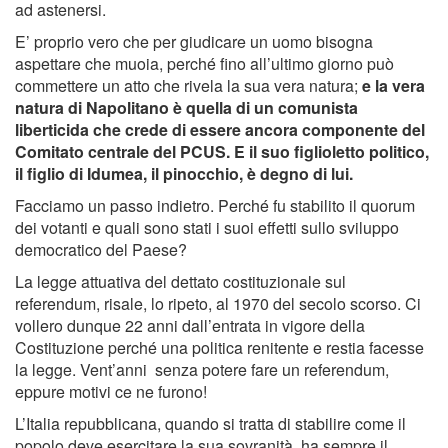
ad astenersi.
E’ proprio vero che per giudicare un uomo bisogna
aspettare che muoia, perché fino all’ultimo giorno può
commettere un atto che rivela la sua vera natura;
e la vera
natura di Napolitano è quella di un comunista
liberticida che crede di essere ancora componente del
Comitato centrale del PCUS. E il suo figlioletto politico,
il figlio di Idumea, il pinocchio, è degno di lui.
Facciamo un passo indietro. Perché fu stabilito il quorum
dei votanti e quali sono stati i suoi effetti sullo sviluppo
democratico del Paese?
La legge attuativa del dettato costituzionale sul
referendum, risale, lo ripeto, al 1970 del secolo scorso. Ci
vollero dunque 22 anni dall’entrata in vigore della
Costituzione perché una politica renitente e restia facesse
la legge. Vent’anni senza potere fare un referendum,
eppure motivi ce ne furono!
L’Italia repubblicana, quando si tratta di stabilire come il
popolo deve esercitare la sua sovranità, ha sempre il