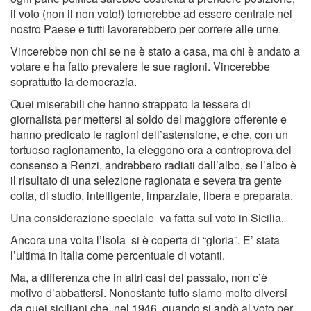
il voto (non il non voto!) tornerebbe ad essere centrale nel
nostro Paese e tutti lavorerebbero per correre alle urne.
Vincerebbe non chi se ne è stato a casa, ma chi è andato a
votare e ha fatto prevalere le sue ragioni. Vincerebbe
soprattutto la democrazia.
Quei miserabili che hanno strappato la tessera di
giornalista per mettersi al soldo del maggiore offerente e
hanno predicato le ragioni dell’astensione, e che, con un
tortuoso ragionamento, la eleggono ora a controprova del
consenso a Renzi, andrebbero radiati dall’albo, se l’albo è
il risultato di una selezione ragionata e severa tra gente
colta, di studio, intelligente, imparziale, libera e preparata.
Una considerazione speciale va fatta sul voto in Sicilia.
Ancora una volta l’Isola si è coperta di “gloria”. E’ stata
l’ultima in Italia come percentuale di votanti.
Ma, a differenza che in altri casi del passato, non c’è
motivo d’abbattersi. Nonostante tutto siamo molto diversi
da quei siciliani che, nel 1946, quando si andò al voto per