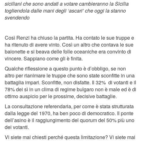
siciliani che sono andati a votare cambieranno la Sicilia
togliendola dalle mani degli ‘ascari’ che oggi la stanno
svendendo
Così Renzi ha chiuso la partita. Ha contato le sue truppe e
ha ritenuto di avere vinto. Così un altro che contava le sue
baionette e si beava delle folle oceaniche era convinto di
vincere. Sappiano come gli è finita.
Qualche riflessione a questo punto è d’obbligo, se non
altro per rianimare le truppe che sono state sconfitte in una
battaglia impari. Sconfitte, non disfatte. Il 32% di votanti e il
78% dei sì in un clima di regime bulgaro non è male ed è di
ottimo auspicio per le prossime, decisive battaglie.
La consultazione referendaria, per come è stata strutturata
dalla legge del 1970, ha ben poco di democratico. Il ponte
dell’asino è il raggiungimento del quorum del 50% più uno
dei votanti.
Vi siete mai chiesti perché questa limitazione? Vi siete mai