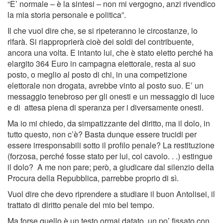
“E’ normale – è la sintesi – non mi vergogno, anzi rivendico
la mia storia personale e politica”.
Il che vuol dire che, se si ripeteranno le circostanze, lo
rifarà. Si riapproprierà cioè dei soldi del contribuente,
ancora una volta. E intanto lui, che è stato eletto perché ha
elargito 364 Euro in campagna elettorale, resta al suo
posto, o meglio al posto di chi, in una competizione
elettorale non drogata, avrebbe vinto al posto suo. E’ un
messaggio tenebroso per gli onesti e un messaggio di luce
e di attesa piena di speranza per i diversamente onesti.
Ma io mi chiedo, da simpatizzante del diritto, ma il dolo, in
tutto questo, non c’è? Basta dunque essere trucidi per
essere irresponsabili sotto il profilo penale? La restituzione
(forzosa, perché fosse stato per lui, col cavolo. . .) estingue
il dolo? A me non pare; però, a giudicare dal silenzio della
Procura della Repubblica, parrebbe proprio di sì.
Vuol dire che devo riprendere a studiare il buon Antolisei, il
trattato di diritto penale del mio bel tempo.
Ma forse quello è un testo ormai datato, un po’ fissato con