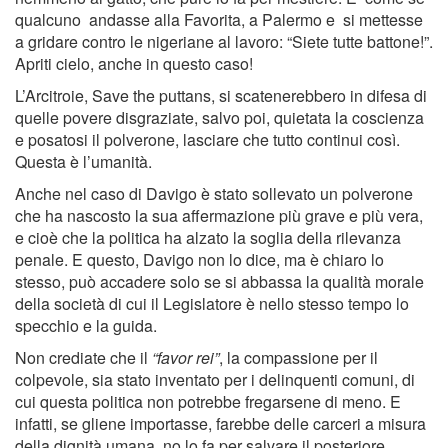
qualcuno andasse alla Favorita, a Palermo e si mettesse
a gridare contro le nigeriane al lavoro: “Siete tutte battone!”.
Apriti cielo, anche in questo caso!
L’Arcitroie, Save the puttans, si scatenerebbero in difesa di
quelle povere disgraziate, salvo poi, quietata la coscienza
e posatosi il polverone, lasciare che tutto continui così.
Questa è l’umanità.
Anche nel caso di Davigo è stato sollevato un polverone
che ha nascosto la sua affermazione più grave e più vera,
e cioè che la politica ha alzato la soglia della rilevanza
penale. E questo, Davigo non lo dice, ma è chiaro lo
stesso, può accadere solo se si abbassa la qualità morale
della società di cui il Legislatore è nello stesso tempo lo
specchio e la guida.
Non crediate che il
“favor rei”
, la compassione per il
colpevole, sia stato inventato per i delinquenti comuni, di
cui questa politica non potrebbe fregarsene di meno. E
infatti, se gliene importasse, farebbe delle carceri a misura
della dignità umana, no lo fa per salvare il posteriore,