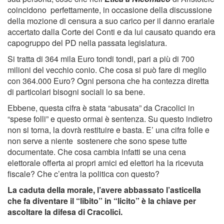
coincidono perfettamente, in occasione della discussione
della mozione di censura a suo carico per il danno erariale
accertato dalla Corte dei Conti e da lui causato quando era
capogruppo del PD nella passata legislatura.
Si tratta di 364 mila Euro tondi tondi, pari a più di 700
milioni del vecchio conio. Che cosa si può fare di meglio
con 364.000 Euro? Ogni persona che ha contezza diretta
di particolari bisogni sociali lo sa bene.
Ebbene, questa cifra è stata “abusata” da Cracolici in
“spese folli” e questo ormai è sentenza. Su questo indietro
non si torna, la dovrà restituire e basta. E’ una cifra folle e
non serve a niente sostenere che sono spese tutte
documentate. Che cosa cambia infatti se una cena
elettorale offerta ai propri amici ed elettori ha la ricevuta
fiscale? Che c’entra la politica con questo?
La caduta della morale, l’avere abbassato l’asticella
che fa diventare il “libito” in “licito” è la chiave per
ascoltare la difesa di Cracolici.