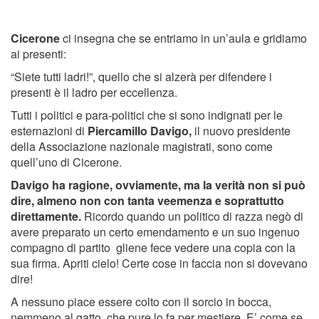
Cicerone
ci insegna che se entriamo in un’aula e gridiamo
ai presenti:
“Siete tutti ladri!”, quello che si alzerà per difendere i
presenti è il ladro per eccellenza.
Tutti i politici e para-politici che si sono indignati per le
esternazioni di
Piercamillo Davigo,
il nuovo presidente
della Associazione nazionale magistrati, sono come
quell’uno di Cicerone.
Davigo ha ragione, ovviamente, ma la verità non si può
dire, almeno non con tanta veemenza e soprattutto
direttamente.
Ricordo quando un politico di razza negò di
avere preparato un certo emendamento e un suo ingenuo
compagno di partito gliene fece vedere una copia con la
sua firma. Apriti cielo! Certe cose in faccia non si dovevano
dire!
A nessuno piace essere colto con il sorcio in bocca,
nemmeno al gatto, che pure lo fa per mestiere. E’ come se