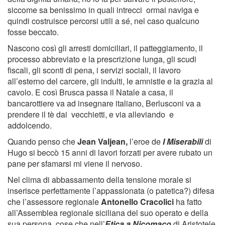
siccome sa benissimo in quali intrecci ormai naviga e
quindi costruisce percorsi utili a sé, nel caso qualcuno
fosse beccato.
Nascono così gli arresti domiciliari, il patteggiamento, il
processo abbreviato e la prescrizione lunga, gli scudi
fiscali, gli sconti di pena, i servizi sociali, il lavoro
all’esterno del carcere, gli indulti, le amnistie e la grazia al
cavolo. E così Brusca passa il Natale a casa, il
bancarottiere va ad insegnare italiano, Berlusconi va a
prendere il tè dai vecchietti, e via alleviando e
addolcendo.
Quando penso che
Jean Valjean,
l’eroe de
I Miserabili
di
Hugo si beccò 15 anni di lavori forzati per avere rubato un
pane per sfamarsi mi viene il nervoso.
Nel clima di abbassamento della tensione morale si
inserisce perfettamente l’appassionata (o patetica?) difesa
che l’assessore regionale
Antonello Cracolici
ha fatto
all’Assemblea regionale siciliana del suo operato e della
sua persona, cose che nell’
Etica a Nicomaco
di Aristotele