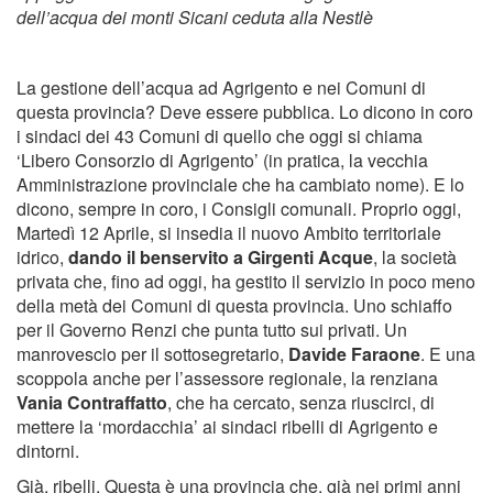
dell’acqua dei monti Sicani ceduta alla Nestlè
La gestione dell’acqua ad Agrigento e nei Comuni di
questa provincia? Deve essere pubblica. Lo dicono in coro
i sindaci dei 43 Comuni di quello che oggi si chiama
‘Libero Consorzio di Agrigento’ (in pratica, la vecchia
Amministrazione provinciale che ha cambiato nome). E lo
dicono, sempre in coro, i Consigli comunali. Proprio oggi,
Martedì 12 Aprile, si insedia il nuovo Ambito territoriale
idrico,
dando il benservito a Girgenti Acque
, la società
privata che, fino ad oggi, ha gestito il servizio in poco meno
della metà dei Comuni di questa provincia. Uno schiaffo
per il Governo Renzi che punta tutto sui privati. Un
manrovescio per il sottosegretario,
Davide Faraone
. E una
scoppola anche per l’assessore regionale, la renziana
Vania Contraffatto
, che ha cercato, senza riuscirci, di
mettere la ‘mordacchia’ ai sindaci ribelli di Agrigento e
dintorni.
Già, ribelli. Questa è una provincia che, già nei primi anni