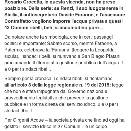
Rosario Crocetta, in questa vicenda, non ha preso
posizione. Della serie: se Renzi, il suo luogotenente in
Sicilia, il sottosegretario Davide Faraone, e l’assessore
Contraffatto vogliono imporre l’acqua privata a questi
43 Comuni ribelli, beh, si accomodino pure…
Da notare anche la simbologia, che in certi passaggi
politici è importante: Sabato scorso, mentre Faraone, a
Palermo, celebrava la ‘Faraona’ (leggere la Leopolda
sicula), i sindaci ribelli, si riunivano a San Biagio Platani
proclamando il ritorno alla gestione pubblica dell’acqua: 1
a 0 per i sindaci ribelli.
Sempre per la cronaca, i sindaci ribelli si richiamano
all’articolo 8 della legge regionale n. 19 del 2015:
legge
che non è stata impugnata dal Governo nazionale:
provvedimento legislativo che prevede la gestione
pubblica e in forma diretta del servizio idrico: 2 a 0 per i
sindaci ribelli.
Per Girgenti Acque – la società privata che fino ad oggi ha
gestito il servizio idrico in 27 Comuni – è un colpo