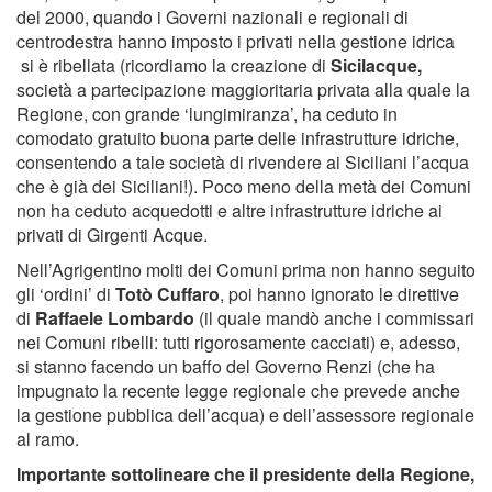
del 2000, quando i Governi nazionali e regionali di
centrodestra hanno imposto i privati nella gestione idrica
si è ribellata (ricordiamo la creazione di
Sicilacque,
società a partecipazione maggioritaria privata alla quale la
Regione, con grande ‘lungimiranza’, ha ceduto in
comodato gratuito buona parte delle infrastrutture idriche,
consentendo a tale società di rivendere ai Siciliani l’acqua
che è già dei Siciliani!). Poco meno della metà dei Comuni
non ha ceduto acquedotti e altre infrastrutture idriche ai
privati di Girgenti Acque.
Nell’Agrigentino molti dei Comuni prima non hanno seguito
gli ‘ordini’ di
Totò Cuffaro
, poi hanno ignorato le direttive
di
Raffaele Lombardo
(il quale mandò anche i commissari
nei Comuni ribelli: tutti rigorosamente cacciati) e, adesso,
si stanno facendo un baffo del Governo Renzi (che ha
impugnato la recente legge regionale che prevede anche
la gestione pubblica dell’acqua) e dell’assessore regionale
al ramo.
Importante sottolineare che il presidente della Regione,