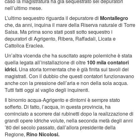
caso la magistratura ha già sequestrato sei depuratori
nell’ultimo mese.
L’ultimo sequestro riguarda il depuratore di
Montallegro
che, da anni, inquina il mare della Riserva naturale di Torre
Salsa. Ma prima sono stati posti sotto sequestro i
depuratori di Agrigento, Ribera, Raffadali, Licata e
Cattolica Eraclea.
Un’altra vicenda che ha suscitato aspre polemiche è stata
quella legata all’installazione di oltre
100 mila contatori
idrici.
Una storia tormentata che è già finita sui tavoli dei
magistrati. Con il dubbio che questi contatori funzionavano
anche con la pressione dell’aria e non della sola acqua.
Tutti fatti oggi al vaglio degli inquirenti.
Il binomio acqua-Agrigento e dintorni è sempre stato
sofferto. Di fatto, l’acqua, in questa provincia, ha
cominciato a scorrere dai rubinetti dopo la realizzazione di
grandi opere idriche volute, nella seconda metà degli anni
’80 del secolo passato, dall’allora presidente della
Regione,
Rino Nicolosi.