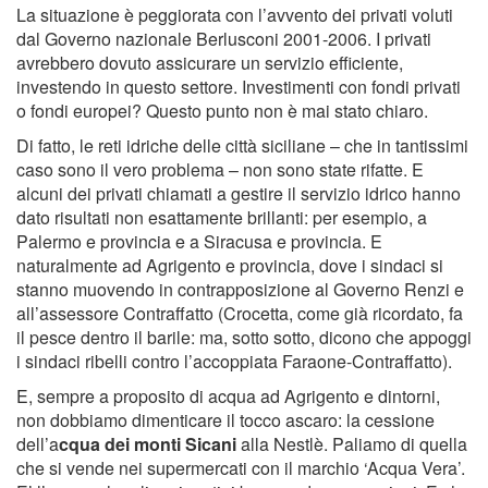
La situazione è peggiorata con l’avvento dei privati voluti
dal Governo nazionale Berlusconi 2001-2006. I privati
avrebbero dovuto assicurare un servizio efficiente,
investendo in questo settore. Investimenti con fondi privati
o fondi europei? Questo punto non è mai stato chiaro.
Di fatto, le reti idriche delle città siciliane – che in tantissimi
caso sono il vero problema – non sono state rifatte. E
alcuni dei privati chiamati a gestire il servizio idrico hanno
dato risultati non esattamente brillanti: per esempio, a
Palermo e provincia e a Siracusa e provincia. E
naturalmente ad Agrigento e provincia, dove i sindaci si
stanno muovendo in contrapposizione al Governo Renzi e
all’assessore Contraffatto (Crocetta, come già ricordato, fa
il pesce dentro il barile: ma, sotto sotto, dicono che appoggi
i sindaci ribelli contro l’accoppiata Faraone-Contraffatto).
E, sempre a proposito di acqua ad Agrigento e dintorni,
non dobbiamo dimenticare il tocco ascaro: la cessione
dell’a
cqua dei monti Sicani
alla Nestlè. Paliamo di quella
che si vende nei supermercati con il marchio ‘Acqua Vera’.