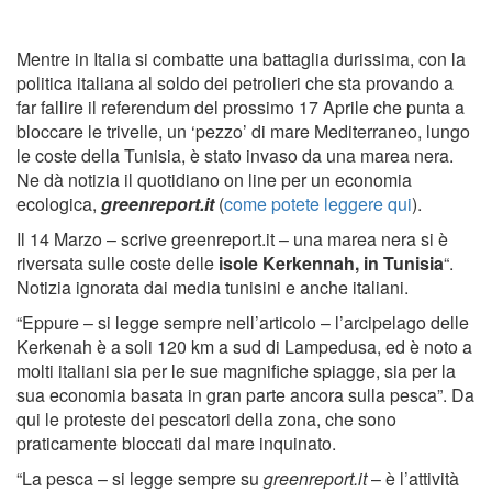
Mentre in Italia si combatte una battaglia durissima, con la
politica italiana al soldo dei petrolieri che sta provando a
far fallire il referendum del prossimo 17 Aprile che punta a
bloccare le trivelle, un ‘pezzo’ di mare Mediterraneo, lungo
le coste della Tunisia, è stato invaso da una marea nera.
Ne dà notizia il quotidiano on line per un economia
ecologica,
greenreport.it
(
come potete leggere qui
).
Il 14 Marzo – scrive greenreport.it – una marea nera si è
riversata sulle coste delle
isole Kerkennah, in Tunisia
“.
Notizia ignorata dai media tunisini e anche italiani.
“Eppure – si legge sempre nell’articolo – l’arcipelago delle
Kerkenah è a soli 120 km a sud di Lampedusa, ed è noto a
molti italiani sia per le sue magnifiche spiagge, sia per la
sua economia basata in gran parte ancora sulla pesca”. Da
qui le proteste dei pescatori della zona, che sono
praticamente bloccati dal mare inquinato.
“La pesca – si legge sempre su
greenreport.it
– è l’attività