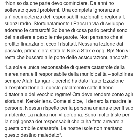
“Non so da che parte devo cominciare. Da anni ho
sollevato questi problemi. Una completa ignoranza e
un’incompetenza dei responsabili nazionali e regionali:
silenzi radio. Sfortunatamente i Paesi in via di sviluppo
adorano le catastrofi! So bene di cosa parlo perché sono
del mestiere e peso le mie parole. Non pensano che al
profitto finanziario, ecco i risultati. Nessuna lezione dal
passato, prima c’era stata la Npk a Sfax e oggi Bp! Non vi
resta che bussare alle porte delle assicurazioni, ancora!”.
“La sola e unica responsabile di questa catastrofe della
marea nera è il responsabile della municipalità – sottolinea
sempre Alain Langar -: perché ha dato l’autorizzazione
all’esplorazione di questo giacimento sotto il treno
dittatoriale del vecchio regime! Ora deve rendere conto agli
sfortunati Kerkéniens. Come si dice, il denaro fa marcire le
persone. Nessun rispetto per la persona umana e per il suo
ambiente. La natura non vi perdona. Sono molto triste per
la negligenza dei responsabili che ci ha fatto arrivare a
questa orribile catastrofe. Le nostre isole non meritano
questo destino maledetto”.