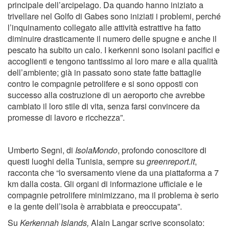
principale dell’arcipelago. Da quando hanno iniziato a
trivellare nel Golfo di Gabes sono iniziati i problemi, perché
l’inquinamento collegato alle attività estrattive ha fatto
diminuire drasticamente il numero delle spugne e anche il
pescato ha subito un calo. I kerkenni sono isolani pacifici e
accoglienti e tengono tantissimo al loro mare e alla qualità
dell’ambiente; già in passato sono state fatte battaglie
contro le compagnie petrolifere e si sono opposti con
successo alla costruzione di un aeroporto che avrebbe
cambiato il loro stile di vita, senza farsi convincere da
promesse di lavoro e ricchezza”.
Umberto Segni, di
IsolaMondo
, profondo conoscitore di
questi luoghi della Tunisia, sempre su
greenreport.it
,
racconta che “lo sversamento viene da una piattaforma a 7
km dalla costa. Gli organi di informazione ufficiale e le
compagnie petrolifere minimizzano, ma il problema è serio
e la gente dell’isola è arrabbiata e preoccupata”.
Su
Kerkennah Islands,
Alain Langar scrive sconsolato: