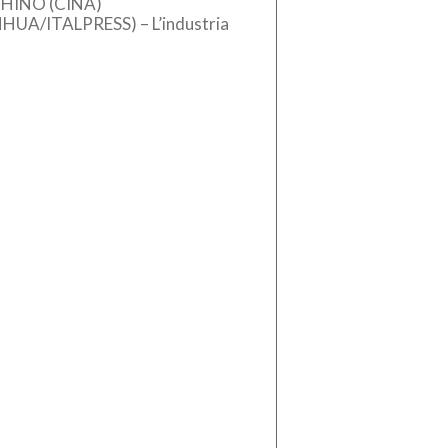
HINO (CINA)
NHUA/ITALPRESS) – L’industria
se dei macchinari ha registrato
crescita stabile nel primo
estre del 2026, sostenuta
l’aumento […]