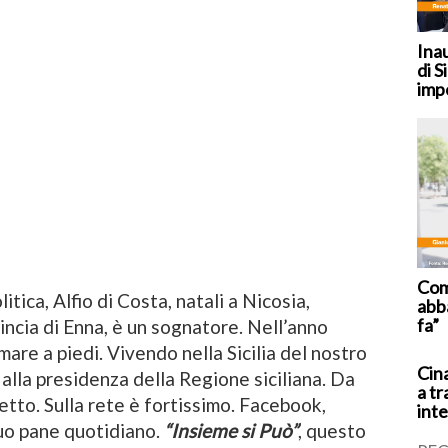
Ina
di S
imp
Coma
tica, Alfio di Costa, natali a Nicosia,
abb
fa”
vincia di Enna, è un sognatore. Nell’anno
mare a piedi. Vivendo nella Sicilia del nostro
Cina
alla presidenza della Regione siciliana. Da
a tr
tto. Sulla rete è fortissimo. Facebook,
inte
 suo pane quotidiano.
“Insieme si Può”
, questo