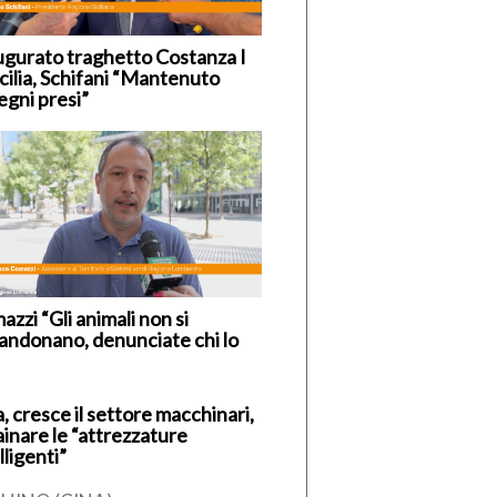
ugurato traghetto Costanza I
icilia, Schifani “Mantenuto
egni presi”
zzi “Gli animali non si
andonano, denunciate chi lo
, cresce il settore macchinari,
ainare le “attrezzature
lligenti”