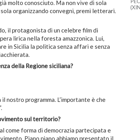
PEC
già molto conosciuto. Ma non vive di sola
(XI
l’Isola organizzando convegni, premi letterari.
cine
una 
sem
do, il protagonista di un celebre film di
dal
era lirica nella foresta amazzonica. Lui,
e in Sicilia la politica senza affari e senza
iacchierata.
nza della Regione siciliana?
à il nostro programma. L’importante è che
.
ovimento sul territorio?
ial come forma di democrazia partecipata e
ovimento. Piano piano abbiamo presentato il