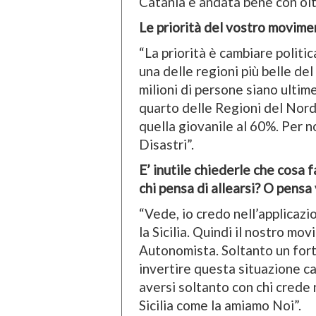
Catania è andata bene con ol
Le priorità del vostro movime
“La priorità è cambiare politic
una delle regioni più belle de
milioni di persone siano ultime
quarto delle Regioni del Nord
quella giovanile al 60%. Per no
Disastri”.
E’ inutile chiederle che cosa 
chi pensa di allearsi? O pens
“Vede, io credo nell’applicazi
la Sicilia. Quindi il nostro m
Autonomista. Soltanto un fo
invertire questa situazione ca
aversi soltanto con chi crede 
Sicilia come la amiamo Noi”.