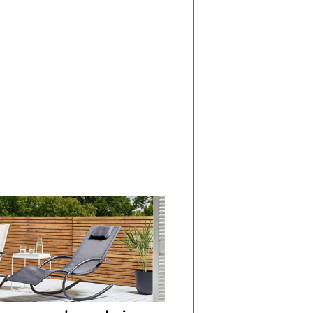
di
I
Nuovi
Vespri