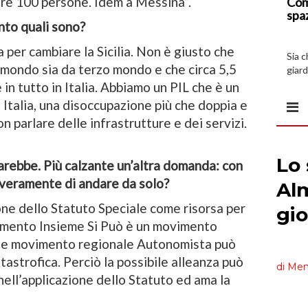
tre 100 persone. Idem a Messina”.
Com
spa
nto quali sono?
a per cambiare la Sicilia. Non è giusto che
Sia 
l mondo sia da terzo mondo e che circa 5,5
giard
spazi
 in tutto in Italia. Abbiamo un PIL che è un
 Italia, una disoccupazione più che doppia e
n parlare delle infrastrutture e dei servizi.
farebbe. Più calzante un’altra domanda: con
a veramente di andare da solo?
one dello Statuto Speciale come risorsa per
ovimento Insieme Si Può è un movimento
rte movimento regionale Autonomista può
tastrofica. Perciò la possibile alleanza può
nell’applicazione dello Statuto ed ama la