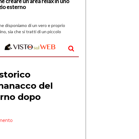
e creare un’area relax in uno
zio esterno
che disponiamo di un vero e proprio
ino, sia che si tratti di un piccolo
o all’aperto, l’idea è […]