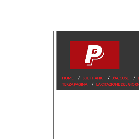
HOME
SUL TITANIC
J’ACCUSE
TERZA PAGINA
LA CITAZIONE DEL GIOR