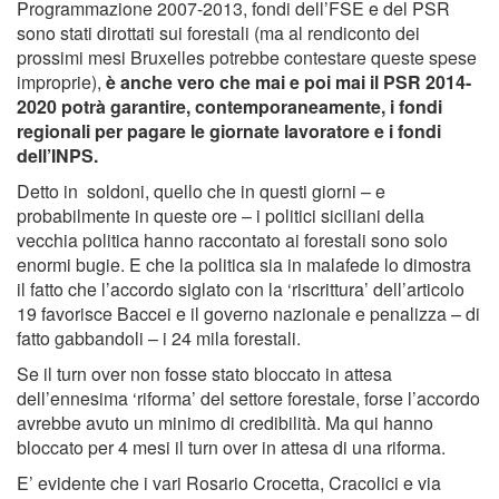
Programmazione 2007-2013, fondi dell’FSE e del PSR
sono stati dirottati sui forestali (ma al rendiconto dei
prossimi mesi Bruxelles potrebbe contestare queste spese
improprie),
è anche vero che mai e poi mai il PSR 2014-
2020 potrà garantire, contemporaneamente, i fondi
regionali per pagare le giornate lavoratore e i fondi
dell’INPS.
Detto in soldoni, quello che in questi giorni – e
probabilmente in queste ore – i politici siciliani della
vecchia politica hanno raccontato ai forestali sono solo
enormi bugie. E che la politica sia in malafede lo dimostra
il fatto che l’accordo siglato con la ‘riscrittura’ dell’articolo
19 favorisce Baccei e il governo nazionale e penalizza – di
fatto gabbandoli – i 24 mila forestali.
Se il turn over non fosse stato bloccato in attesa
dell’ennesima ‘riforma’ del settore forestale, forse l’accordo
avrebbe avuto un minimo di credibilità. Ma qui hanno
bloccato per 4 mesi il turn over in attesa di una riforma.
E’ evidente che i vari Rosario Crocetta, Cracolici e via