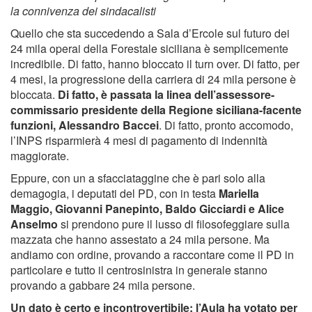
la connivenza dei sindacalisti
Quello che sta succedendo a Sala d’Ercole sul futuro dei
24 mila operai della Forestale siciliana è semplicemente
incredibile. Di fatto, hanno bloccato il turn over. Di fatto, per
4 mesi, la progressione della carriera di 24 mila persone è
bloccata.
Di fatto, è passata la linea dell’assessore-
commissario presidente della Regione siciliana-facente
funzioni, Alessandro Baccei
. Di fatto, pronto accomodo,
l’INPS risparmierà 4 mesi di pagamento di indennità
maggiorate.
Eppure, con un a sfacciataggine che è pari solo alla
demagogia, i deputati del PD, con in testa
Mariella
Maggio, Giovanni Panepinto, Baldo Gicciardi e Alice
Anselmo
si prendono pure il lusso di filosofeggiare sulla
mazzata che hanno assestato a 24 mila persone. Ma
andiamo con ordine, provando a raccontare come il PD in
particolare e tutto il centrosinistra in generale stanno
provando a gabbare 24 mila persone.
Un dato è certo e incontrovertibile: l’Aula ha votato per