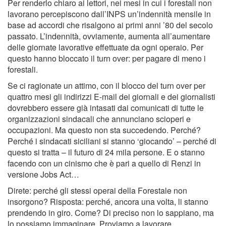
Per renderlo chiaro ai lettori, nei mesi in cui i forestali non
lavorano percepiscono dall’INPS un’indennità mensile in
base ad accordi che risalgono ai primi anni ’80 del secolo
passato. L’indennità, ovviamente, aumenta all’aumentare
delle giornate lavorative effettuate da ogni operaio. Per
questo hanno bloccato il turn over: per pagare di meno i
forestali.
Se ci ragionate un attimo, con il blocco del turn over per
quattro mesi gli indirizzi E-mail dei giornali e dei giornalisti
dovrebbero essere già intasati dai comunicati di tutte le
organizzazioni sindacali che annunciano scioperi e
occupazioni. Ma questo non sta succedendo. Perché?
Perché i sindacati siciliani si stanno ‘giocando’ – perché di
questo si tratta – il futuro di 24 mila persone. E o stanno
facendo con un cinismo che è pari a quello di Renzi in
versione Jobs Act…
Direte: perché gli stessi operai della Forestale non
insorgono? Risposta: perché, ancora una volta, li stanno
prendendo in giro. Come? Di preciso non lo sappiano, ma
lo possiamo immaginare. Proviamo a lavorare