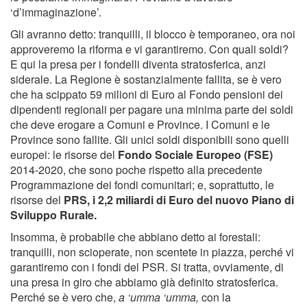
‘d’immaginazione’.
Gli avranno detto: tranquilli, il blocco è temporaneo, ora noi
approveremo la riforma e vi garantiremo. Con quali soldi?
E qui la presa per i fondelli diventa stratosferica, anzi
siderale. La Regione è sostanzialmente fallita, se è vero
che ha scippato 59 milioni di Euro al Fondo pensioni dei
dipendenti regionali per pagare una minima parte dei soldi
che deve erogare a Comuni e Province. I Comuni e le
Province sono fallite. Gli unici soldi disponibili sono quelli
europei: le risorse del
Fondo Sociale Europeo (FSE)
2014-2020, che sono poche rispetto alla precedente
Programmazione dei fondi comunitari; e, soprattutto, le
risorse del
PRS, i 2,2 miliardi di Euro del nuovo Piano di
Sviluppo Rurale.
Insomma, è probabile che abbiano detto ai forestali:
tranquilli, non scioperate, non scentete in piazza, perché vi
garantiremo con i fondi del PSR. Si tratta, ovviamente, di
una presa in giro che abbiamo già definito stratosferica.
Perché se è vero che,
a ‘umma ‘umma,
con la