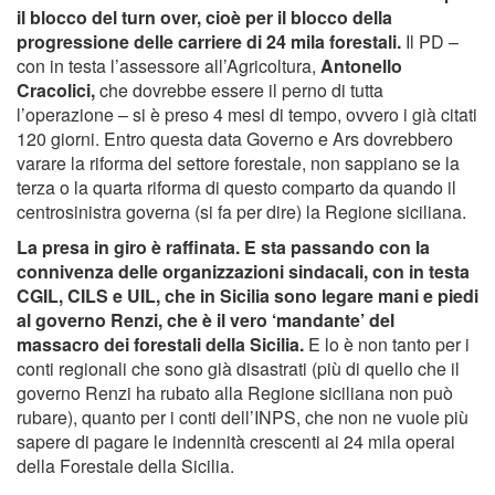
il blocco del turn over, cioè per il blocco della
progressione delle carriere di 24 mila forestali.
Il PD –
con in testa l’assessore all’Agricoltura,
Antonello
Cracolici,
che dovrebbe essere il perno di tutta
l’operazione – si è preso 4 mesi di tempo, ovvero i già citati
120 giorni. Entro questa data Governo e Ars dovrebbero
varare la riforma del settore forestale, non sappiano se la
terza o la quarta riforma di questo comparto da quando il
centrosinistra governa (si fa per dire) la Regione siciliana.
La presa in giro è raffinata. E sta passando con la
connivenza delle organizzazioni sindacali, con in testa
CGIL, CILS e UIL, che in Sicilia sono legare mani e piedi
al governo Renzi, che è il vero ‘mandante’ del
massacro dei forestali della Sicilia.
E lo è non tanto per i
conti regionali che sono già disastrati (più di quello che il
governo Renzi ha rubato alla Regione siciliana non può
rubare), quanto per i conti dell’INPS, che non ne vuole più
sapere di pagare le indennità crescenti ai 24 mila operai
della Forestale della Sicilia.