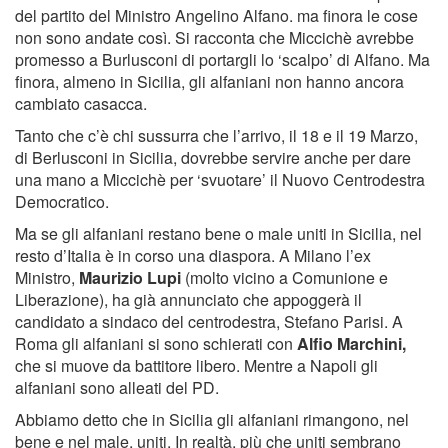
del partito del Ministro Angelino Alfano. ma finora le cose
non sono andate così. Si racconta che Miccichè avrebbe
promesso a Burlusconi di portargli lo ‘scalpo’ di Alfano. Ma
finora, almeno in Sicilia, gli alfaniani non hanno ancora
cambiato casacca.
Tanto che c’è chi sussurra che l’arrivo, il 18 e il 19 Marzo,
di Berlusconi in Sicilia, dovrebbe servire anche per dare
una mano a Miccichè per ‘svuotare’ il Nuovo Centrodestra
Democratico.
Ma se gli alfaniani restano bene o male uniti in Sicilia, nel
resto d’Italia è in corso una diaspora. A Milano l’ex
Ministro,
Maurizio Lupi
(molto vicino a Comunione e
Liberazione), ha già annunciato che appoggerà il
candidato a sindaco del centrodestra, Stefano Parisi. A
Roma gli alfaniani si sono schierati con
Alfio Marchini,
che si muove da battitore libero. Mentre a Napoli gli
alfaniani sono alleati del PD.
Abbiamo detto che in Sicilia gli alfaniani rimangono, nel
bene e nel male, uniti. In realtà, più che uniti sembrano