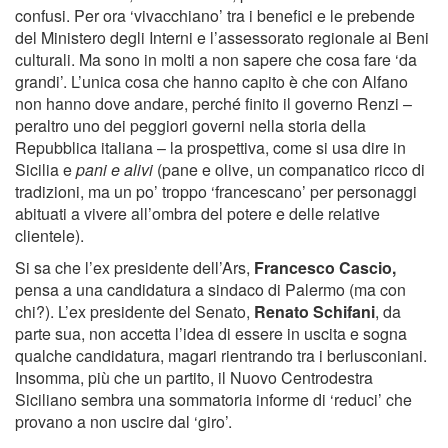
confusi. Per ora ‘vivacchiano’ tra i benefici e le prebende
del Ministero degli Interni e l’assessorato regionale ai Beni
culturali. Ma sono in molti a non sapere che cosa fare ‘da
grandi’. L’unica cosa che hanno capito è che con Alfano
non hanno dove andare, perché finito il governo Renzi –
peraltro uno dei peggiori governi nella storia della
Repubblica italiana – la prospettiva, come si usa dire in
Sicilia e
pani e alivi
(pane e olive, un companatico ricco di
tradizioni, ma un po’ troppo ‘francescano’ per personaggi
abituati a vivere all’ombra del potere e delle relative
clientele).
Si sa che l’ex presidente dell’Ars,
Francesco Cascio,
pensa a una candidatura a sindaco di Palermo (ma con
chi?). L’ex presidente del Senato,
Renato Schifani
, da
parte sua, non accetta l’idea di essere in uscita e sogna
qualche candidatura, magari rientrando tra i berlusconiani.
Insomma, più che un partito, il Nuovo Centrodestra
Siciliano sembra una sommatoria informe di ‘reduci’ che
provano a non uscire dal ‘giro’.