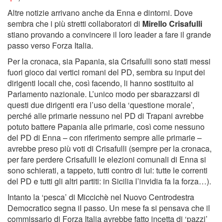
Altre notizie arrivano anche da Enna e dintorni. Dove
sembra che i più stretti collaboratori di
Mirello Crisafulli
stiano provando a convincere il loro leader a fare il grande
passo verso Forza Italia.
Per la cronaca, sia Papania, sia Crisafulli sono stati messi
fuori gioco dai vertici romani del PD, sembra su input dei
dirigenti locali che, così facendo, li hanno sostituito al
Parlamento nazionale. L’unico modo per sbarazzarsi di
questi due dirigenti era l’uso della ‘questione morale’,
perché alle primarie nessuno nel PD di Trapani avrebbe
potuto battere Papania alle primarie, così come nessuno
del PD di Enna – con riferimento sempre alle primarie –
avrebbe preso più voti di Crisafulli (sempre per la cronaca,
per fare perdere Crisafulli le elezioni comunali di Enna si
sono schierati, a tappeto, tutti contro di lui: tutte le correnti
del PD e tutti gli altri partiti: in Sicilia l’invidia fa la forza…).
Intanto la ‘pesca’ di Miccichè nel Nuovo Centrodestra
Democratico segna il passo. Un mese fa si pensava che il
commissario di Forza Italia avrebbe fatto incetta di ‘pazzi’