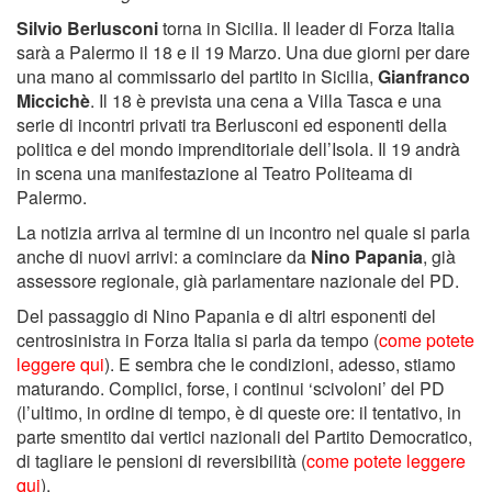
Silvio Berlusconi
torna in Sicilia. Il leader di Forza Italia
sarà a Palermo il 18 e il 19 Marzo. Una due giorni per dare
una mano al commissario del partito in Sicilia,
Gianfranco
Miccichè
. Il 18 è prevista una cena a Villa Tasca e una
serie di incontri privati tra Berlusconi ed esponenti della
politica e del mondo imprenditoriale dell’Isola. Il 19 andrà
in scena una manifestazione al Teatro Politeama di
Palermo.
La notizia arriva al termine di un incontro nel quale si parla
anche di nuovi arrivi: a cominciare da
Nino Papania
, già
assessore regionale, già parlamentare nazionale del PD.
Del passaggio di Nino Papania e di altri esponenti del
centrosinistra in Forza Italia si parla da tempo (
come potete
leggere qui
). E sembra che le condizioni, adesso, stiamo
maturando. Complici, forse, i continui ‘scivoloni’ del PD
(l’ultimo, in ordine di tempo, è di queste ore: il tentativo, in
parte smentito dai vertici nazionali del Partito Democratico,
di tagliare le pensioni di reversibilità (
come potete leggere
qui
).