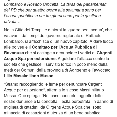
Lombardo e Rosario Crocetta. La farsa dei parlamentari
del PD che per quattro giorni alla settimana sono per
l’acqua pubblica e per tre giorni sono per la gestione
privata…
Nella Città dei Templi e dintorni la ‘guerra per l’acqua’, che
va avanti dai tempi del governo regionale di Raffaele
Lombardo, si arricchisce di un nuovo capitolo. A dare fuoco
alle polveri è il
Comitato per l’Acqua Pubblica di
Ravanusa
che si accinge a denunciare i vertici di
Girgenti
Acque Spa per estorsione.
A guidare l’attacco contro la
società che gestisce il servizio idrico in poco meno della
metà dei Comuni della provincia di Agrigento è l’avvocato
Lillo Massimiliano Musso
.
“Stiamo raccogliendo le firme per denunciare Girgenti
Acque per estorsione”, afferma lo stesso Massimiliano
Musso. Che spiega: “Nel caso concreto, oggetto delle
nostre denunce è la condotta illecita perpetrata, in danno di
migliaia di cittadini, da Girgenti Acque Spa che, sotto
minaccia di cessazioni d’utenza di un bene pubblico