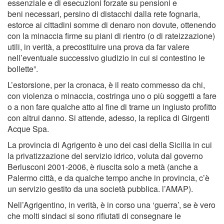
essenziale e di esecuzioni forzate su pensioni e
beni necessari, persino di distacchi dalla rete fognaria,
estorce ai cittadini somme di denaro non dovute, ottenendo
con la minaccia firme su piani di rientro (o di rateizzazione)
utili, in verità, a precostituire una prova da far valere
nell’eventuale successivo giudizio in cui si contestino le
bollette”.
L’estorsione, per la cronaca, è il reato commesso da chi,
con violenza o minaccia, costringa uno o più soggetti a fare
o a non fare qualche atto al fine di trarne un ingiusto profitto
con altrui danno. Si attende, adesso, la replica di Girgenti
Acque Spa.
La provincia di Agrigento è uno dei casi della Sicilia in cui
la privatizzazione del servizio idrico, voluta dal governo
Berlusconi 2001-2006, è riuscita solo a metà (anche a
Palermo città, e da qualche tempo anche in provincia, c’è
un servizio gestito da una società pubblica. l’AMAP).
Nell’Agrigentino, in verità, è in corso una ‘guerra’, se è vero
che molti sindaci si sono rifiutati di consegnare le