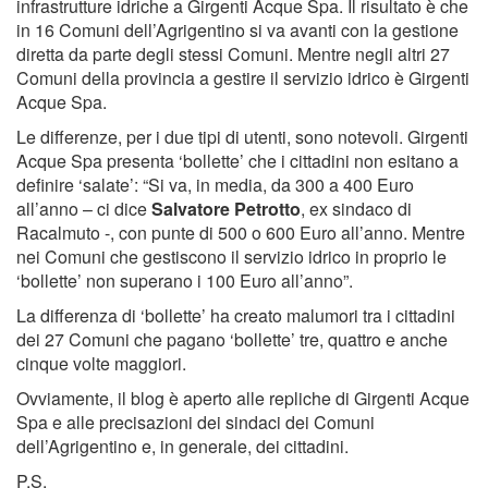
infrastrutture idriche a Girgenti Acque Spa. Il risultato è che
in 16 Comuni dell’Agrigentino si va avanti con la gestione
diretta da parte degli stessi Comuni. Mentre negli altri 27
Comuni della provincia a gestire il servizio idrico è Girgenti
Acque Spa.
Le differenze, per i due tipi di utenti, sono notevoli. Girgenti
Acque Spa presenta ‘bollette’ che i cittadini non esitano a
definire ‘salate’: “Si va, in media, da 300 a 400 Euro
all’anno – ci dice
Salvatore Petrotto
, ex sindaco di
Racalmuto -, con punte di 500 o 600 Euro all’anno. Mentre
nei Comuni che gestiscono il servizio idrico in proprio le
‘bollette’ non superano i 100 Euro all’anno”.
La differenza di ‘bollette’ ha creato malumori tra i cittadini
dei 27 Comuni che pagano ‘bollette’ tre, quattro e anche
cinque volte maggiori.
Ovviamente, il blog è aperto alle repliche di Girgenti Acque
Spa e alle precisazioni dei sindaci dei Comuni
dell’Agrigentino e, in generale, dei cittadini.
P.S.