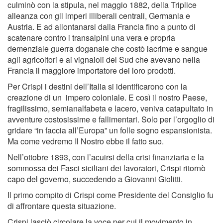
culminò con la stipula, nel maggio 1882, della Triplice
alleanza con gli imperi illiberali centrali, Germania e
Austria. E ad allontanarsi dalla Francia fino a punto di
scatenare contro i transalpini una vera e propria
demenziale guerra doganale che costò lacrime e sangue
agli agricoltori e ai vignaioli del Sud che avevano nella
Francia il maggiore importatore dei loro prodotti.
Per Crispi i destini dell’Italia si identificarono con la
creazione di un impero coloniale. E così il nostro Paese,
fragilissimo, semianalfabeta e lacero, veniva catapultato in
avventure costosissime e fallimentari. Solo per l’orgoglio di
gridare “in faccia all’Europa” un folle sogno espansionista.
Ma come vedremo Il Nostro ebbe il fatto suo.
Nell’ottobre 1893, con l’acuirsi della crisi finanziaria e la
sommossa dei Fasci siciliani dei lavoratori
,
Crispi ritornò
capo del governo, succedendo a Giovanni Giolitti.
Il primo compito di Crispi come Presidente del Consiglio fu
di affrontare questa situazione.
Crispi lasciò circolare la voce per cui il movimento in