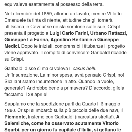
equivaleva esattamente al possesso della terra.
Nel dicembre del 1859, attorno un tavolo, mentre Vittorio
Emanuele fa finta di niente, attitudine che gli tornerà
utilissima, e Cavour se ne sta sornione sulle sue, Crispi
presenta il progetto a
Luigi Carlo Farini, Urbano Rattazzi,
Giuseppe La Farina, Agostino Bertani e a Giuseppe
Medici.
Dopo le iniziali, comprensibili titubanze il progetto
viene approvato. Il compito di convincere Garibaldi ricadde
su Crispi.
Garibaldi disse sì ma ci voleva il
casus belli.
Un’insurrezione. La minor spesa, avrà pensato Crispi, noi
Siciliani siamo insurrezione in atto. Quando la vuole,
generale? Andrebbe bene a primavera? D’accordo, gliela
facciamo il 28 aprile!
Sappiamo che la spedizione partì da Quarto il 6 maggio
1860. Crispi si imbarcò sulla più piccola delle due navi, il
Piemonte,
insieme con Garibaldi (marcatura stretta!).
A
Salemi che, come ha osservato acutamente Vittorio
Sgarbi, per un giorno fu capitale d’Italia, si gettano le