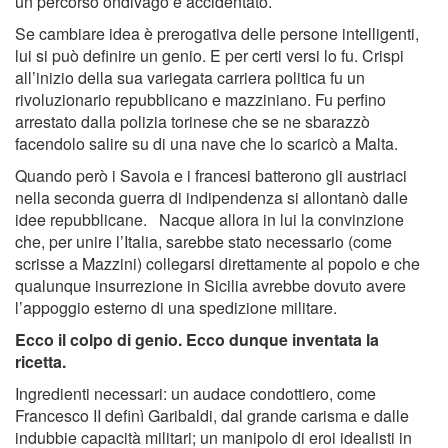
un percorso ondivago e accidentato.
Se cambiare idea è prerogativa delle persone intelligenti,
lui si può definire un genio. E per certi versi lo fu. Crispi
all’inizio della sua variegata carriera politica fu un
rivoluzionario repubblicano e mazziniano. Fu perfino
arrestato dalla polizia torinese che se ne sbarazzò
facendolo salire su di una nave che lo scaricò a Malta.
Quando però i Savoia e i francesi batterono gli austriaci
nella seconda guerra di indipendenza si allontanò dalle
idee repubblicane. Nacque allora in lui la convinzione
che, per unire l’Italia, sarebbe stato necessario (come
scrisse a Mazzini) collegarsi direttamente al popolo e che
qualunque insurrezione in Sicilia avrebbe dovuto avere
l’appoggio esterno di una spedizione militare.
Ecco il colpo di genio. Ecco dunque inventata la
ricetta.
Ingredienti necessari: un audace condottiero, come
Francesco II definì Garibaldi, dal grande carisma e dalle
indubbie capacità militari; un manipolo di eroi idealisti in