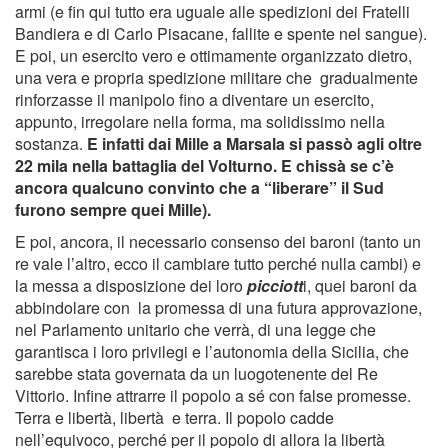
armi (e fin qui tutto era uguale alle spedizioni dei Fratelli
Bandiera e di Carlo Pisacane, fallite e spente nel sangue).
E poi, un esercito vero e ottimamente organizzato dietro,
una vera e propria spedizione militare che gradualmente
rinforzasse il manipolo fino a diventare un esercito,
appunto, irregolare nella forma, ma solidissimo nella
sostanza.
E infatti dai Mille a Marsala si passò agli oltre
22 mila nella battaglia del Volturno. E chissà se c’è
ancora qualcuno convinto che a “liberare” il Sud
furono sempre quei Mille).
E poi, ancora, il necessario consenso dei baroni (tanto un
re vale l’altro, ecco il cambiare tutto perché nulla cambi) e
la messa a disposizione dei loro
picciott
i, quei baroni da
abbindolare con la promessa di una futura approvazione,
nel Parlamento unitario che verrà, di una legge che
garantisca i loro privilegi e l’autonomia della Sicilia, che
sarebbe stata governata da un luogotenente del Re
Vittorio. Infine attrarre il popolo a sé con false promesse.
Terra e libertà, libertà e terra. Il popolo cadde
nell’equivoco, perché per il popolo di allora la libertà