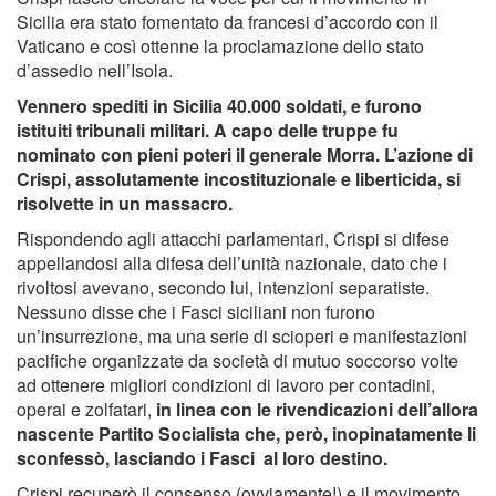
Sicilia era stato fomentato da francesi d’accordo con il
Vaticano e così ottenne la proclamazione dello stato
d’assedio nell’Isola.
Vennero spediti in Sicilia 40.000 soldati, e furono
istituiti tribunali militari. A capo delle truppe fu
nominato con pieni poteri il generale Morra. L’azione di
Crispi, assolutamente incostituzionale e liberticida, si
risolvette in un massacro.
Rispondendo agli attacchi parlamentari, Crispi si difese
appellandosi alla difesa dell’unità nazionale, dato che i
rivoltosi avevano, secondo lui, intenzioni separatiste.
Nessuno disse che i Fasci siciliani non furono
un’insurrezione, ma una serie di scioperi e manifestazioni
pacifiche organizzate da società di mutuo soccorso volte
ad ottenere migliori condizioni di lavoro per contadini,
operai e zolfatari,
in linea con le rivendicazioni dell’allora
nascente Partito Socialista che, però, inopinatamente li
sconfessò, lasciando i Fasci al loro destino.
Crispi recuperò il consenso (ovviamente!) e il movimento