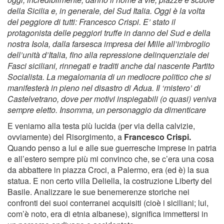
della Sicilia e, in generale, del Sud Italia. Oggi è la volta
del peggiore di tutti: Francesco Crispi. E’ stato il
protagonista delle peggiori truffe in danno del Sud e della
nostra Isola, dalla farsesca impresa dei Mille all’imbroglio
dell’unità d’Italia, fino alla repressione delinquenziale dei
Fasci siciliani, rinnegati e traditi anche dal nascente Partito
Socialista. La megalomania di un mediocre politico che si
manifesterà in pieno nel disastro di Adua. Il ‘mistero’ di
Castelvetrano, dove per motivi inspiegabili (o quasi) veniva
sempre eletto. Insomma, un personaggio da dimenticare
E veniamo alla testa più lucida (per via della calvizie,
ovviamente) del Risorgimento, a
Francesco Crispi.
Quando penso a lui e alle sue guerresche imprese in patria
e all’estero sempre più mi convinco che, se c’era una cosa
da abbattere in piazza Croci, a Palermo, era (ed è) la sua
statua. E non certo villa Deliella, la costruzione Liberty del
Basile. Analizzare le sue benemerenze storiche nei
confronti dei suoi conterranei acquisiti (cioè i siciliani; lui,
com’è noto, era di etnia albanese), significa immettersi in