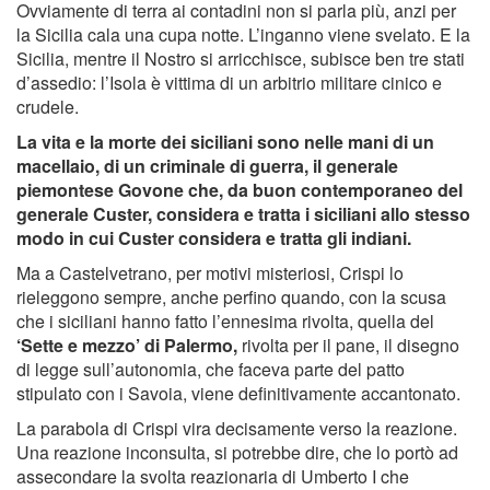
Ovviamente di terra ai contadini non si parla più, anzi per
la Sicilia cala una cupa notte. L’inganno viene svelato. E la
Sicilia, mentre il Nostro si arricchisce, subisce ben tre stati
d’assedio: l’Isola è vittima di un arbitrio militare cinico e
crudele.
La vita e la morte dei siciliani sono nelle mani di un
macellaio, di un criminale di guerra, il generale
piemontese Govone che, da buon contemporaneo del
generale Custer, considera e tratta i siciliani allo stesso
modo in cui Custer considera e tratta gli indiani.
Ma a Castelvetrano, per motivi misteriosi, Crispi lo
rieleggono sempre, anche perfino quando, con la scusa
che i siciliani hanno fatto l’ennesima rivolta, quella del
‘Sette e mezzo’ di Palermo,
rivolta per il pane, il disegno
di legge sull’autonomia, che faceva parte del patto
stipulato con i Savoia, viene definitivamente accantonato.
La parabola di Crispi vira decisamente verso la reazione.
Una reazione inconsulta, si potrebbe dire, che lo portò ad
assecondare la svolta reazionaria di Umberto I che