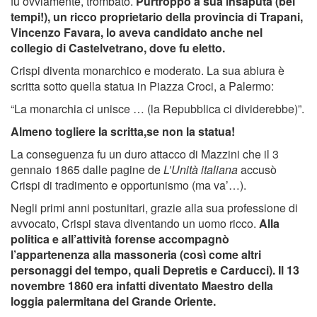
fu ovviamente, trombato.
Purtroppo a sua insaputa (bei
tempi!), un ricco proprietario della provincia di Trapani,
Vincenzo Favara, lo aveva candidato anche nel
collegio di Castelvetrano, dove fu eletto.
Crispi diventa monarchico e moderato. La sua abiura è
scritta sotto quella statua in Piazza Croci, a Palermo:
“La monarchia ci unisce … (la Repubblica ci dividerebbe)”.
Almeno togliere la scritta,se non la statua!
La conseguenza fu un duro attacco di Mazzini che il 3
gennaio 1865 dalle pagine de
L’Unità italiana
accusò
Crispi di tradimento e opportunismo (ma va’…).
Negli primi anni postunitari, grazie alla sua professione di
avvocato, Crispi stava diventando un uomo ricco.
Alla
politica e all’attività forense accompagnò
l’appartenenza alla massoneria (così come altri
personaggi del tempo, quali Depretis e Carducci). Il 13
novembre 1860 era infatti diventato Maestro della
loggia palermitana del Grande Oriente.