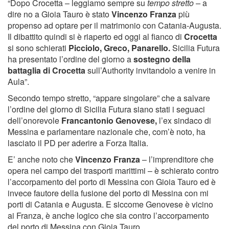
“Dopo Crocetta – leggiamo sempre su
tempo stretto –
a
dire no a Gioia Tauro è stato
Vincenzo Franza
più
propenso ad optare per il matrimonio con Catania-Augusta.
Il dibattito quindi si è riaperto ed oggi al fianco di
Crocetta
si sono schierati
Picciolo, Greco, Panarello.
Sicilia Futura
ha presentato l’ordine del giorno a
sostegno della
battaglia di Crocetta
sull’Authority invitandolo a venire in
Aula”.
Secondo tempo stretto, “appare singolare” che a salvare
l’ordine del giorno di Sicilia Futura siano stati i seguaci
dell’onorevole
Francantonio Genovese,
l’ex sindaco di
Messina e parlamentare nazionale che, com’è noto, ha
lasciato il PD per aderire a Forza Italia.
E’ anche noto che
Vincenzo Franza
– l’imprenditore che
opera nel campo dei trasporti marittimi – è schierato contro
l’accorpamento del porto di Messina con Gioia Tauro ed è
invece fautore della fusione del porto di Messina con mi
porti di Catania e Augusta. E siccome Genovese è vicino
ai Franza, è anche logico che sia contro l’accorpamento
del porto di Messina con Gioia Tauro.