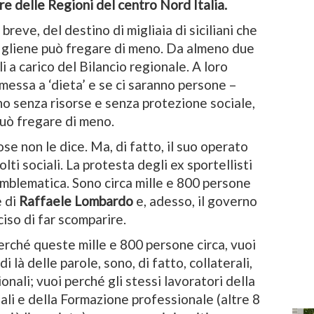
ore delle Regioni del centro Nord Italia.
 breve, del destino di migliaia di siciliani che
 gliene può fregare di meno. Da almeno due
i a carico del Bilancio regionale. A loro
 messa a ‘dieta’ e se ci saranno persone –
o senza risorse e senza protezione sociale,
uò fregare di meno.
e non le dice. Ma, di fatto, il suo operato
lti sociali. La protesta degli ex sportellisti
emblematica. Sono circa mille e 800 persone
e di
Raffaele Lombardo
e, adesso, il governo
iso di far scomparire.
 perché queste mille e 800 persone circa, vuoi
 di là delle parole, sono, di fatto, collaterali,
onali; vuoi perché gli stessi lavoratori della
nali e della Formazione professionale (altre 8