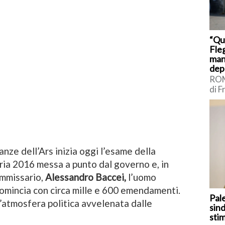
“Qu
Fleg
man
dep
ROM
di F
sui 
Int
Borr
nze dell’Ars inizia oggi l’esame della
ia 2016 messa a punto dal governo e, in
ommissario,
Alessandro Baccei,
l’uomo
i comincia con circa mille e 600 emendamenti.
Pal
n’atmosfera politica avvelenata dalle
sind
sti