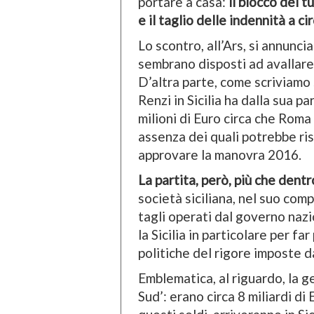
portare a casa:
il blocco del t
e il taglio delle indennità a ci
Lo scontro, all’Ars, si annunci
sembrano disposti ad avallare
D’altra parte, come scriviamo
Renzi in Sicilia ha dalla sua 
milioni di Euro circa che Roma
assenza dei quali potrebbe risu
approvare la manovra 2016.
La partita, però, più che dentro
società siciliana, nel suo com
tagli operati dal governo nazio
la Sicilia in particolare per f
politiche del rigore imposte 
Emblematica, al riguardo, la g
Sud’: erano circa 8 miliardi di 