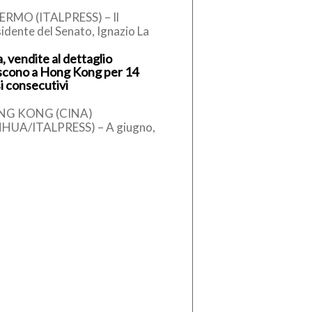
ERMO (ITALPRESS) – Il
idente del Senato, Ignazio La
sa, secondo quanto apprende
, vendite al dettaglio
alpress, ha telefonato al sindaco
scono a Hong Kong per 14
alermo, […]
i consecutivi
NG KONG (CINA)
NHUA/ITALPRESS) – A giugno,
tima provvisoria del valore
lessivo delle vendite al
taglio di Hong Kong […]