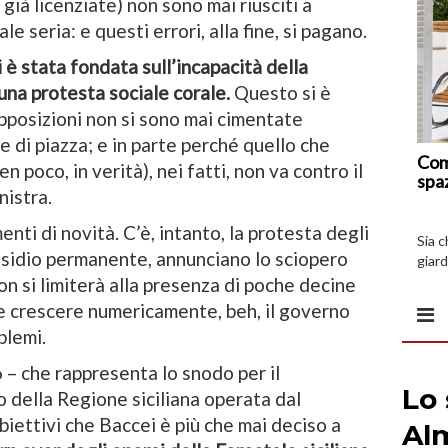
già licenziate) non sono mai riusciti a
e seria: e questi errori, alla fine, si pagano.
i è stata fondata sull’incapacità della
 una protesta sociale corale.
Questo si è
opposizioni non si sono mai cimentate
e di piazza; e in parte perché quello che
Com
en poco, in verità), nei fatti, non va contro il
spa
nistra.
enti di novità. C’è, intanto, la protesta degli
Sia 
presidio permanente, annunciano lo sciopero
giard
spazi
on si limiterà alla presenza di poche decine
e crescere numericamente, beh, il governo
blemi.
– che rappresenta lo snodo per il
della Regione siciliana operata dal
iettivi che Baccei è più che mai deciso a