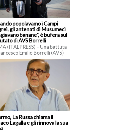
ando popolavamo i Campi
rei, gli antenati di Musumeci
giavano banane”, è bufera sul
utato di AVS Borrelli
A (ITALPRESS) – Una battuta
rancesco Emilio Borrelli (AVS)
siciliani ha innescato polemiche.
ervistato da Radio Cusano,
elli […]
ermo, La Russa chiama il
aco Lagalla e gli rinnova la sua
ma