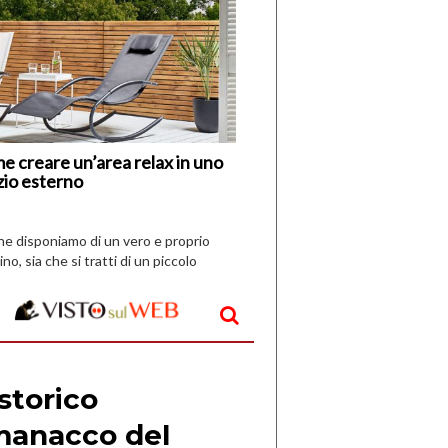
di
I
Nuovi
Vespri
e creare un’area relax in uno
zio esterno
che disponiamo di un vero e proprio
ino, sia che si tratti di un piccolo
o all’aperto, l’idea è […]