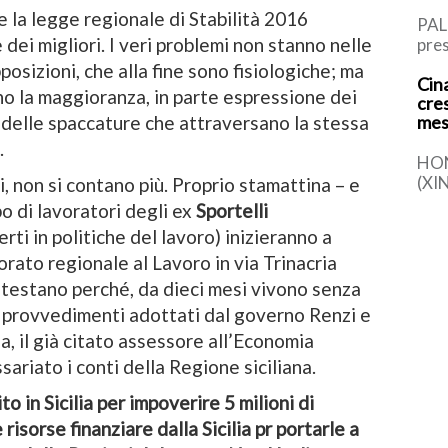
le la legge regionale di Stabilità 2016
PAL
dei migliori. I veri problemi non stanno nelle
pres
Rus
osizioni, che alla fine sono fisiologiche; ma
Cina
l’It
no la maggioranza, in parte espressione dei
cre
di P
o delle spaccature che attraversano la stessa
mes
.
HO
(XI
ai, non si contano più. Proprio stamattina – e
la s
o di lavoratori degli ex
Sportelli
comp
rti in politiche del lavoro) inizieranno a
det
orato regionale al Lavoro in via Trinacria
testano perché, da dieci mesi vivono senza
ei provvedimenti adottati dal governo Renzi e
ia, il già citato assessore all’Economia
sariato i conti della Regione siciliana.
 in Sicilia per impoverire 5 milioni di
 risorse finanziare dalla Sicilia pr portarle a