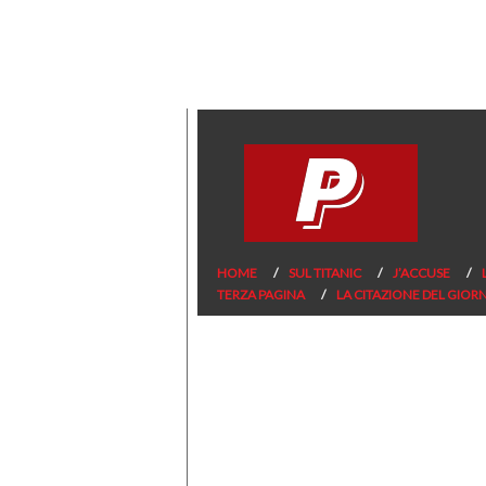
HOME
SUL TITANIC
J’ACCUSE
TERZA PAGINA
LA CITAZIONE DEL GIOR