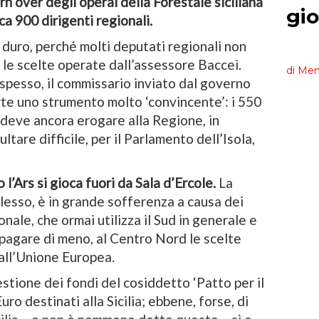
urn over degli operai della Forestale siciliana
rca 900 dirigenti regionali.
a duro, perché molti deputati regionali non
 le scelte operate dall’assessore Baccei.
 spesso, il commissario inviato dal governo
parte uno strumento molto ‘convincente’: i 550
 deve ancora erogare alla Regione, in
ltare difficile, per il Parlamento dell’Isola,
 l’Ars si gioca fuori da Sala d’Ercole.
La
plesso, è in grande sofferenza a causa dei
nale, che ormai utilizza il Sud in generale e
ar pagare di meno, al Centro Nord le scelte
dall’Unione Europea.
estione dei fondi del cosiddetto ‘Patto per il
Euro destinati alla Sicilia; ebbene, forse, di