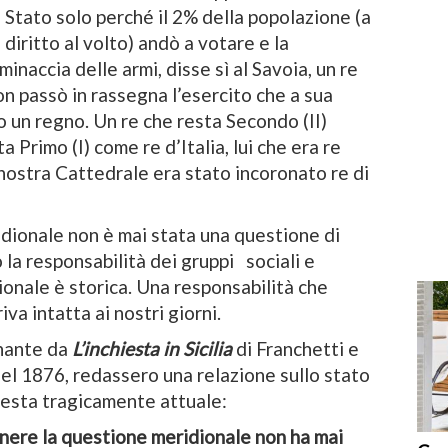
o Stato solo perché il 2% della popolazione (a
iritto al volto) andò a votare e la
inaccia delle armi, disse sì al Savoia, un re
n passò in rassegna l’esercito che a sua
o un regno. Un re che resta Secondo (II)
a Primo (I) come re d’Italia, lui che era re
nostra Cattedrale era stato incoronato re di
dionale non è mai stata una questione di
 la responsabilità dei gruppi sociali e
zionale è storica. Una responsabilità che
va intatta ai nostri giorni.
inante da
L’inchiesta in Sicilia
di Franchetti e
nel 1876, redassero una relazione sullo stato
 resta tragicamente attuale:
enere la questione meridionale non ha mai