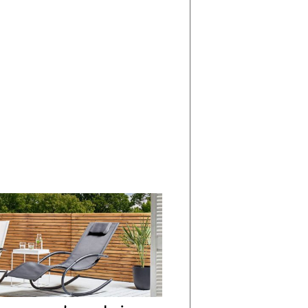
di
I
Nuovi
Vespri