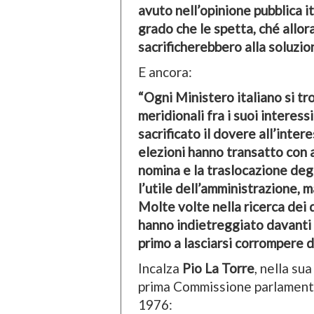
avuto nell’opinione pubblica i
grado che le spetta, ché allora
sacrificherebbero alla soluzio
E ancora:
“Ogni Ministero italiano si tr
meridionali fra i suoi interess
sacrificato il dovere all’inte
elezioni hanno transatto con a
nomina e la traslocazione deg
l’utile dell’amministrazione, 
Molte volte nella ricerca dei d
hanno indietreggiato davanti a
primo a lasciarsi corrompere da
Incalza
Pio La Torre
, nella su
prima Commissione parlamentare
1976: