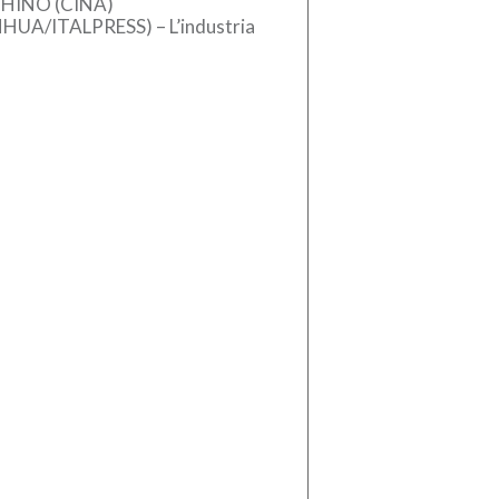
HINO (CINA)
NHUA/ITALPRESS) – L’industria
se dei macchinari ha registrato
crescita stabile nel primo
estre del 2026, sostenuta
l’aumento […]