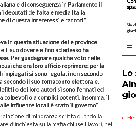
Com
taliana e di conseguenza in Parlamento il
spa
 i deputati dell’alta e media Italia
ne di questa intereressi e rancori.”
Sia 
giard
spazi
ova in questa situazione delle province
i e il suo dovere e fino ad adesso ha
resse. Per guadagnare qualche voto nelle
busi che era loro ufficio reprimere: per la
li impiegati si sono regolati non secondo
ma secondo il suo tornaconto elettorale.
elitti o dei loro autori si sono fermati ed
 colpevoli o a complici potenti. Insomma, il
lle influenze locali è stato il governo”.
a relazione di minoranza scritta quando la
 d’inchiesta sulla mafia chiuse i lavori, nel