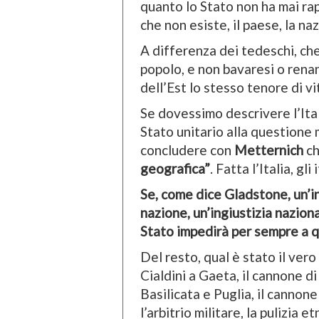
quanto lo Stato non ha mai r
che non esiste, il paese, la na
A differenza dei tedeschi, ch
popolo, e non bavaresi o renan
dell’Est lo stesso tenore di v
Se dovessimo descrivere l’Ita
Stato unitario alla question
concludere con
Metternich
ch
geografica”
. Fatta l’Italia, gl
Se, come dice Gladstone, un’in
nazione, un’ingiustizia nazion
Stato impedirà per sempre a q
Del resto, qual è stato il vero
Cialdini a Gaeta, il cannone di
Basilicata e Puglia, il cannone 
l’arbitrio militare, la pulizia