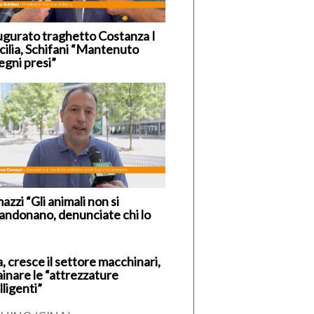
ugurato traghetto Costanza I
icilia, Schifani “Mantenuto
egni presi”
zzi “Gli animali non si
andonano, denunciate chi lo
, cresce il settore macchinari,
ainare le “attrezzature
lligenti”