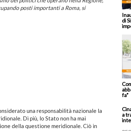
ismo dei politici che operano nella Regione,
cupando posti importanti a Roma, si
Ina
di S
imp
Coma
abb
fa”
Cina
onsiderato una responsabilità nazionale la
a tr
dionale. Di più, lo Stato non ha mai
inte
zione della questione meridionale. Ciò in