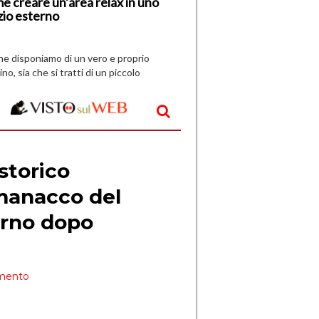
e creare un’area relax in uno
zio esterno
che disponiamo di un vero e proprio
ino, sia che si tratti di un piccolo
o all’aperto, l’idea è […]