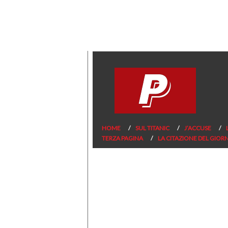
HOME
SUL TITANIC
J’ACCUSE
TERZA PAGINA
LA CITAZIONE DEL GIOR