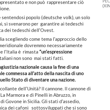
PEC
appresentato e non può rappresentare ciò
(XI
zione.
cine
una 
e sentendosi popolo (deutsche volk), un solo
sem
i, si svenarono per garantire ai tedeschi
dal
ita dei tedeschi dell’Ovest.
lia scegliendo come tema l’approccio dello
e meridionale dovremmo necessariamente
e l’Italia è rimasta
“un‘espressione
i italiani non sono mai stati fatti.
giustizia nazionale causa la fine di una
ale commessa all’atto della nascita di uno
uello Stato di diventare una nazione.
 collante dell’Unità? Il cannone. Il cannone di
 La Marmora e di Pinelli in Abruzzo, in
di Govone in Sicilia. Gli stati d’assedio,
 etnica dei cafoni sottosviluppati che si sono