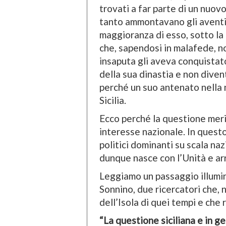
trovati a far parte di un nuov
tanto ammontavano gli aventi d
maggioranza di esso, sotto la m
che, sapendosi in malafede, no
insaputa gli aveva conquistat
della sua dinastia e non divent
perché un suo antenato nella 
Sicilia.
Ecco perché la questione meri
interesse nazionale. In questo
politici dominanti su scala na
dunque nasce con l’Unità e arri
Leggiamo un passaggio illum
Sonnino, due ricercatori che, 
dell’Isola di quei tempi e che
“La questione siciliana e in g