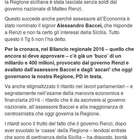
la Regione siciliana è stata lasciata senza soldi dal
governo nazionale di Matteo Renzi.
Questo succede anche perché assessore all’Economia è
stato nominato il signor
Alessandro Baccei,
che risponde
a Renzi e non fa certo gli interessi della Sicilia. Tutto
questo il Tg 5 non l’ha detto.
Per la cronaca, nel Bilancio regionale 2016 – quello che
ancora si deve approvare – c’è già un ‘buco’ di un
miliardo e 400 milioni, provocato dal governo Renzi e
avallato dall’assessore Baccei e dagli ‘ascari’ che oggi
governano la nostra Regione, PD in testa.
Va anche stigmatizzato il ritardo nei lavori parlamentari – e
segnatamente nell’esame della manovra economica e
finanziaria 2016 -: ritardo che è da ascrivere al governo
nazionale, all’assessore Baccei e alla maggioranza di
centrosinistra che oggi governa la Regione.
I ritardi sono il frutto del fatto che il governo Renzi, dopo
aver svuotato le ‘casse’ della Regione – tendosi entrate
che sono di pertinenza della Sicilia – ha disposto, bontà