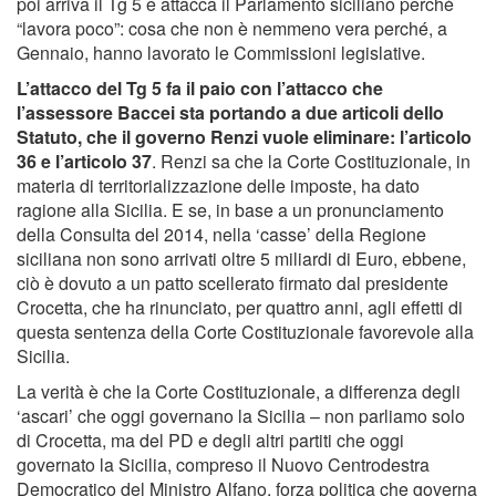
poi arriva il Tg 5 e attacca il Parlamento siciliano perché
“lavora poco”: cosa che non è nemmeno vera perché, a
Gennaio, hanno lavorato le Commissioni legislative.
L’attacco del Tg 5 fa il paio con l’attacco che
l’assessore Baccei sta portando a due articoli dello
Statuto, che il governo Renzi vuole eliminare: l’articolo
36 e l’articolo 37
. Renzi sa che la Corte Costituzionale, in
materia di territorializzazione delle imposte, ha dato
ragione alla Sicilia. E se, in base a un pronunciamento
della Consulta del 2014, nella ‘casse’ della Regione
siciliana non sono arrivati oltre 5 miliardi di Euro, ebbene,
ciò è dovuto a un patto scellerato firmato dal presidente
Crocetta, che ha rinunciato, per quattro anni, agli effetti di
questa sentenza della Corte Costituzionale favorevole alla
Sicilia.
La verità è che la Corte Costituzionale, a differenza degli
‘ascari’ che oggi governano la Sicilia – non parliamo solo
di Crocetta, ma del PD e degli altri partiti che oggi
governato la Sicilia, compreso il Nuovo Centrodestra
Democratico del Ministro Alfano, forza politica che governa