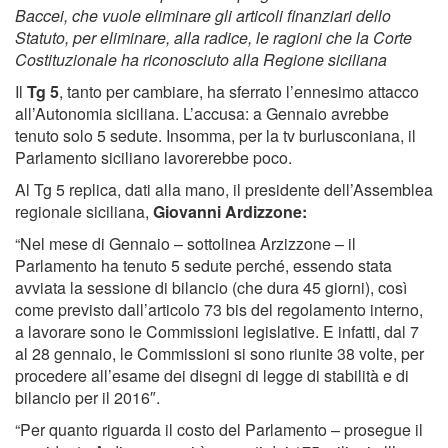
Baccei, che vuole eliminare gli articoli finanziari dello
Statuto, per eliminare, alla radice, le ragioni che la Corte
Costituzionale ha riconosciuto alla Regione siciliana
Il
Tg 5
, tanto per cambiare, ha sferrato l’ennesimo attacco
all’Autonomia siciliana. L’accusa: a Gennaio avrebbe
tenuto solo 5 sedute. Insomma, per la tv burlusconiana, il
Parlamento siciliano lavorerebbe poco.
Al Tg 5 replica, dati alla mano, il presidente dell’Assemblea
regionale siciliana,
Giovanni Ardizzone:
“Nel mese di Gennaio – sottolinea Arzizzone – il
Parlamento ha tenuto 5 sedute perché, essendo stata
avviata la sessione di bilancio (che dura 45 giorni), così
come previsto dall’articolo 73 bis del regolamento interno,
a lavorare sono le Commissioni legislative. E infatti, dal 7
al 28 gennaio, le Commissioni si sono riunite 38 volte, per
procedere all’esame dei disegni di legge di stabilità e di
bilancio per il 2016″.
“Per quanto riguarda il costo del Parlamento – prosegue il