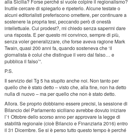
alla Sicilia? Forse perché si vuole colpire il regionalismo?
Inutile cercare di spiegarlo e ripeterlo. Alcune testate o
alcuni editorialisti preferiscono omettere, per continuare a
sostenere la propria tesi, peccando però di onestà
intellettuale. Cui prodest?, mi chiedo senza sapermi dare
una risposta. E per questo mi convinco, sempre di più,
senza voler generalizzare, che forse aveva ragione Mark
Twain, quasi 200 anni fa, quando sosteneva che ‘il
giornalista è colui che distingue il vero dal falso… e
pubblica il falso’”.
P.S.
Il servizio del Tg 5 ha stupito anche noi. Non tanto per
quello che è stato detto – visto che, alla fine, non ha detto
nulla di nuovo – ma per quello che non è stato detto.
Allora. Se proprio dobbiamo essere precisi, la sessione di
Bilancio del Parlamento siciliano avrebbe dovuto iniziare
l’1 Ottobre dello scorso anno per approvare la legge di
stabilità regionale (cioè Bilancio e Finanziaria 2016) entro
il 31 Dicembre. Se si è perso tutto questo tempo è perché