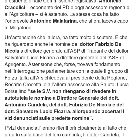
presidente di tale Commissione legislativa,
Antonello
Cracolici
– esponente del PD e oggi assessore regionale
all’Agricoltura – si è astenuto. La stessa cosa ha fatto
l’onorevole
Antonino Malafarina
, che allora faceva capo
al Megafono.
Un’astensione che, allora, ha fatto molto discutere. E che
ha riguardato anche le nomine del
dottor Fabrizio De
Nicola
a direttore generale all’ASP di Trapani e del dottor
Salvatore Lucio Ficarra a direttore generale dell’ASP di
Agrigento. Astensione che, forse, trovava fondamento
nell’interrogazione parlamentare con la quale il gruppo di
Forza Italia all’Ars chiedeva al presidente della Regione,
Rosario Crocetta, e all’allora assessore alla Salute, Lucia
Borsellino
“se le S.V. non ritengano di rivedere in
autotutela le nomine a Direttore Generale del dott.
Antonino Candela, del dott. Fabrizio De Nicola e del
dott. Salvatore Lucio Ficarra, allorquando accertati i
vizi denunciati sulle predette nomine”.
I “vizi denunciati” erano riferiti principalmente al fatto che,
proprio sulla base dei loro curricula, il dottor Candela, il