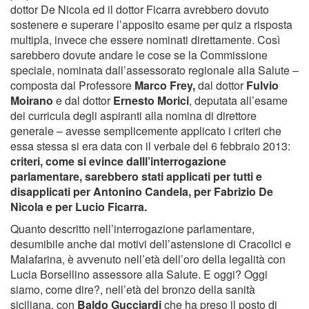
dottor De Nicola ed il dottor Ficarra avrebbero dovuto
sostenere e superare l’apposito esame per quiz a risposta
multipla, invece che essere nominati direttamente. Così
sarebbero dovute andare le cose se la Commissione
speciale, nominata dall’assessorato regionale alla Salute –
composta dal Professore
Marco Frey,
dal dottor
Fulvio
Moirano
e dal dottor
Ernesto Morici
, deputata all’esame
dei curricula degli aspiranti alla nomina di direttore
generale – avesse semplicemente applicato i criteri che
essa stessa si era data con il verbale del 6 febbraio 2013:
criteri, come si evince dalll’interrogazione
parlamentare, sarebbero stati applicati per tutti e
disapplicati per Antonino Candela, per Fabrizio De
Nicola e per Lucio Ficarra.
Quanto descritto nell’interrogazione parlamentare,
desumibile anche dai motivi dell’astensione di Cracolici e
Malafarina, è avvenuto nell’età dell’oro della legalità con
Lucia Borsellino assessore alla Salute. E oggi? Oggi
siamo, come dire?, nell’età del bronzo della sanità
siciliana, con
Baldo Gucciardi
che ha preso il posto di