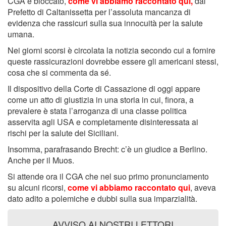
CGA e bloccato,
come vi abbiamo raccontato qui
,
dal
Prefetto di Caltanissetta per l’assoluta mancanza di
evidenza che rassicuri sulla sua innocuità per la salute
umana.
Nei giorni scorsi è circolata la notizia secondo cui a fornire
queste rassicurazioni dovrebbe essere gli americani stessi,
cosa che si commenta da sé.
Il dispositivo della Corte di Cassazione di oggi appare
come un atto di giustizia in una storia in cui, finora, a
prevalere è stata l’arroganza di una classe politica
asservita agli USA e completamente disinteressata ai
rischi per la salute dei Siciliani.
Insomma, parafrasando Brecht: c’è un giudice a Berlino.
Anche per il Muos.
Si attende ora il CGA che nel suo primo pronunciamento
su alcuni ricorsi,
come vi abbiamo raccontato qui
, aveva
dato adito a polemiche e dubbi sulla sua imparzialità.
AVVISO AI NOSTRI LETTORI