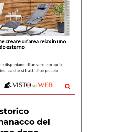
di
I
Nuovi
Vespri
e creare un’area relax in uno
zio esterno
che disponiamo di un vero e proprio
ino, sia che si tratti di un piccolo
o all’aperto, l’idea è […]