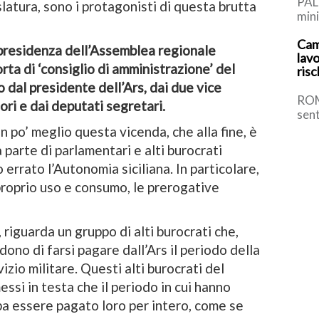
PAL
latura, sono i protagonisti di questa brutta
mini
rich
Cam
impo
i presidenza dell’Assemblea regionale
lavo
orta di ‘consiglio di amministrazione’ del
risc
 dal presidente dell’Ars, dai due vice
ROM
ori e dai deputati segretari.
sent
sicu
 po’ meglio questa vicenda, che alla fine, è
spro
parte di parlamentari e alti burocrati
 errato l’Autonomia siciliana. In particolare,
proprio uso e consumo, le prerogative
 riguarda un gruppo di alti burocrati che,
dono di farsi pagare dall’Ars il periodo della
vizio militare. Questi alti burocrati del
essi in testa che il periodo in cui hanno
bba essere pagato loro per intero, come se