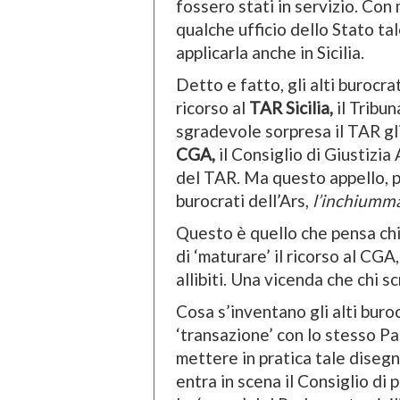
fossero stati in servizio. Con
qualche ufficio dello Stato ta
applicarla anche in Sicilia.
Detto e fatto, gli alti burocr
ricorso al
TAR Sicilia,
il Tribu
sgradevole sorpresa il TAR gli
CGA,
il Consiglio di Giustizia 
del TAR. Ma questo appello, pe
burocrati dell’Ars,
l’inchiumm
Questo è quello che pensa chi s
di ‘maturare’ il ricorso al CGA
allibiti. Una vicenda che chi s
Cosa s’inventano gli alti buroc
‘transazione’ con lo stesso P
mettere in pratica tale disegn
entra in scena il Consiglio di 