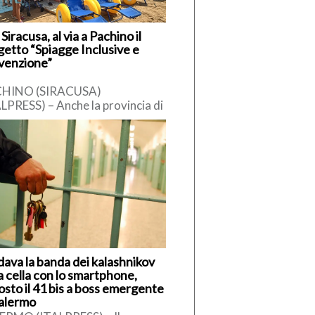
Siracusa, al via a Pachino il
getto “Spiagge Inclusive e
venzione”
HINO (SIRACUSA)
LPRESS) – Anche la provincia di
cusa dispone ufficialmente di
spiaggia pubblica totalmente
usiva e attrezzata per […]
dava la banda dei kalashnikov
a cella con lo smartphone,
osto il 41 bis a boss emergente
Palermo