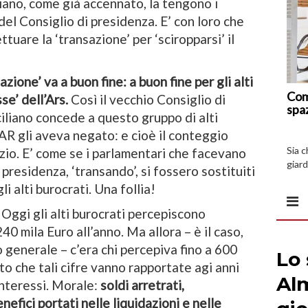
liano, come già accennato, la tengono i
el Consiglio di presidenza. E’ con loro che
ttuare la ‘transazione’ per ‘sciropparsi’ il
zione’ va a buon fine: a buon fine per gli alti
Com
se’ dell’Ars.
Così il vecchio Consiglio di
spa
iliano concede a questo gruppo di alti
l TAR gli aveva negato: e cioè il conteggio
Sia 
izio. E’ come se i parlamentari che facevano
giard
presidenza, ‘transando’, si fossero sostituiti
spazi
i alti burocrati. Una follia!
. Oggi gli alti burocrati percepiscono
0 mila Euro all’anno. Ma allora – è il caso,
 generale – c’era chi percepiva fino a 600
to che tali cifre vanno rapportate agi anni
 interessi. Morale:
soldi arretrati,
efici portati nelle liquidazioni e nelle