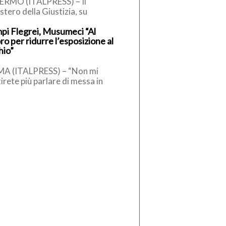
ERMO (ITALPRESS) – Il
stero della Giustizia, su
iesta della Dda di Palermo, ha
pi Flegrei, Musumeci “Al
sto il 41 bis a Salvatore […]
ro per ridurre l’esposizione al
hio”
A (ITALPRESS) – “Non mi
irete più parlare di messa in
rezza, chi lo dice è uno
vveduto, la scienza […]