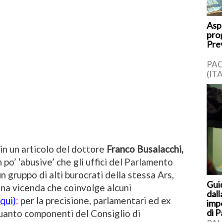
Asp 
pro
Pre
PAC
(ITA
Sira
una 
incl
 in un articolo del dottore
Franco Busalacchi,
 po’ ‘abusive’ che gli uffici del Parlamento
n gruppo di alti burocrati della stessa Ars,
Gui
Una vicenda che coinvolge alcuni
dall
qui)
:
per la precisione, parlamentari ed ex
imp
di 
quanto componenti del Consiglio di