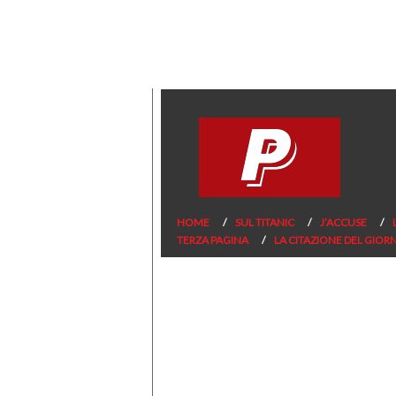
HOME
SUL TITANIC
J’ACCUSE
TERZA PAGINA
LA CITAZIONE DEL GIOR