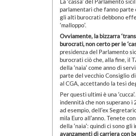
La ‘cassa’ del Parlamento sici
parlamentari che fanno parte d
gli alti burocrati debbono effe
‘malloppo’.
Ovviamente, la bizzarra ‘transa
burocrati, non certo per le ‘cas
presidenza del Parlamento sic
burocrati ciò che, alla fine, i
della ‘naia’ come anno di serv
parte del vecchio Consiglio di 
al CGA, accettando la tesi degl
Per questi ultimi è una ‘cucca’
indennità che non superano i 24
ad esempio, dell’ex Segretario
mila Euro all’anno. Tenete con
della ‘naia’: quindi ci sono gli
avanzamenti di carriera con ben