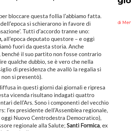
per bloccare questa follia l’abbiamo fatta.
i dell’epoca si schierarono in favore di
sazione’. Tutti d’accordo tranne uno:
,
all’epoca deputato questore – e oggi
hiamò fuori da questa storia. Anche
 benché il suo partito non fosse contrario
rire qualche dubbio, se è vero che nella
glio di presidenza che avallò la regalia si
, non si presentò).
iffusa in questi giorni dai giornali e ripresa
esta vicenda risultano indagati quattro
ntari dell’Ars. Sono i componenti del vecchio
rs: l’ex presidente dell’Assemblea regionale,
, oggi Nuovo Centrodestra Democratico),
ssore regionale alla Salute;
Santi Formica
, ex