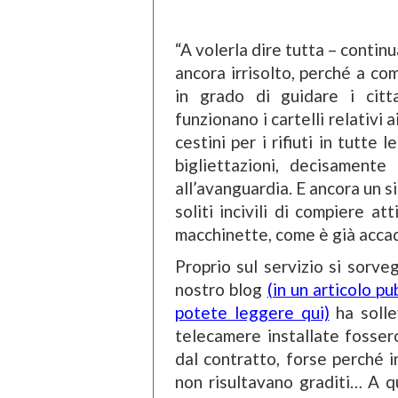
“A volerla dire tutta – continu
ancora irrisolto, perché a c
in grado di guidare i citt
funzionano i cartelli relativi a
cestini per i rifiuti in tutte 
bigliettazioni, decisament
all’avanguardia. E ancora un 
soliti incivili di compiere at
macchinette, come è già accad
Proprio sul servizio si sorve
nostro blog
(in un articolo p
potete leggere qui)
ha solle
telecamere installate fosser
dal contratto, forse perché in
non risultavano graditi… A q