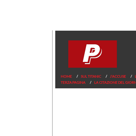
HOME
SUL TITANIC
J’ACCUSE
TERZA PAGINA
LA CITAZIONE DEL GIOR