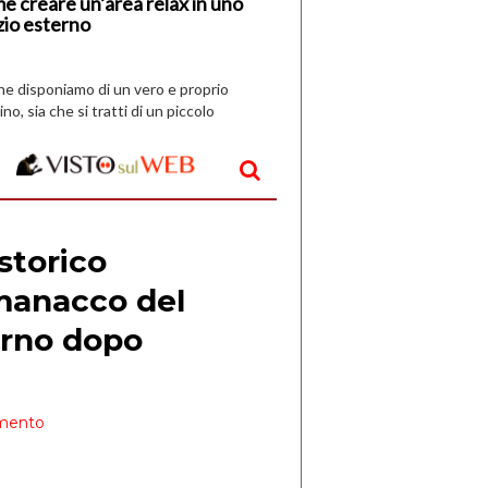
e creare un’area relax in uno
zio esterno
che disponiamo di un vero e proprio
ino, sia che si tratti di un piccolo
o all’aperto, l’idea è […]