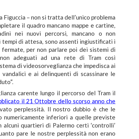
a Figuccia – non si tratta dell’unico problema
ompletare il quadro mancano mappe e cartine,
adini nei nuovi percorsi, mancano o non
i tempi di attesa, sono assenti ingiustificati i
le fermate, per non parlare poi dei sistemi di
e non adeguati ad una rete di Tram così
sistema di videosorveglianza che impedisca ai
ti vandalici e ai delinquenti di scassinare le
uto”.
glianza carente lungo il percorso del Tram il
ubblicato il 21 Ottobre dello scorso anno che
vato perplessità. Il nostro dubbio è che le
o numericamente inferiori a quelle previste
 alcuni quartieri di Palermo certi ‘controlli’
uanto pare le nostre perplessità non erano