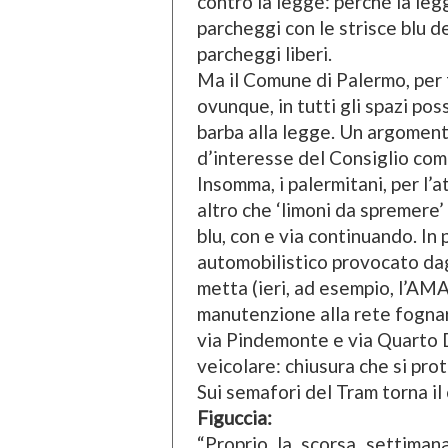
contro la legge: perché la leg
parcheggi con le strisce blu 
parcheggi liberi.
Ma il Comune di Palermo, per fa
ovunque, in tutti gli spazi poss
barba alla legge. Un argomen
d’interesse del Consiglio comu
Insomma, i palermitani, per l
altro che ‘limoni da spremere’ 
blu, con e via continuando. In 
automobilistico provocato dagl
metta (ieri, ad esempio, l’AMA
manutenzione alla rete fognari
via Pindemonte e via Quarto D
veicolare: chiusura che si prot
Sui semafori del Tram torna il
Figuccia:
“Proprio la scorsa settiman