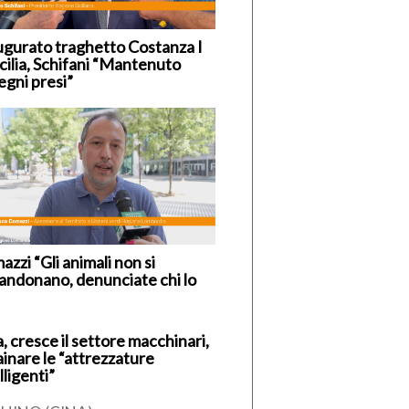
ugurato traghetto Costanza I
icilia, Schifani “Mantenuto
egni presi”
zzi “Gli animali non si
andonano, denunciate chi lo
, cresce il settore macchinari,
ainare le “attrezzature
lligenti”