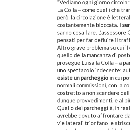
“Vediamo ogni giorno circolar
La Colla – come quelli che tra
però, la circolazione è lettera
costantemente bloccata.
I se
sanno cosa fare. L’assessore 
pensati per far defluire il tra
Altro grave problema su cui il
quello della mancanza di poste
prosegue Luisa la Colla – a par
uno spettacolo indecente: aut
esiste un parcheggio
in cui po
normali commissioni, con la c
costretto a non scendere dall
dunque provvedimenti, e al più
Quello dei parcheggi è, in rea
avrebbe dovuto affrontare da t
vie laterali trionfano le stris