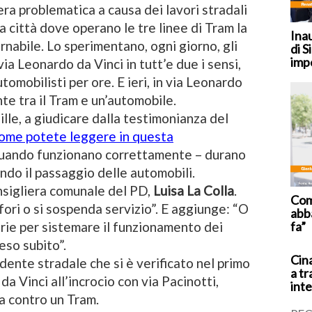
era problematica a causa dei lavori stradali
a città dove operano le tre linee di Tram la
Ina
nabile. Lo sperimentano, ogni giorno, gli
di S
imp
ia Leonardo da Vinci in tutt’e due i sensi,
omobilisti per ore. E ieri, in via Leonardo
nte tra il Tram e un’automobile.
lle, a giudicare dalla testimonianza del
ome potete leggere in questa
 quando funzionano correttamente – durano
ndo il passaggio delle automobili.
onsigliera comunale del PD,
Luisa La Colla
.
Coma
fori o si sospenda servizio”. E aggiunge: “O
abb
fa”
rie per sistemare il funzionamento dei
eso subito”.
Cina
dente stradale che si è verificato nel primo
a tr
a Vinci all’incrocio con via Pacinotti,
inte
a contro un Tram.