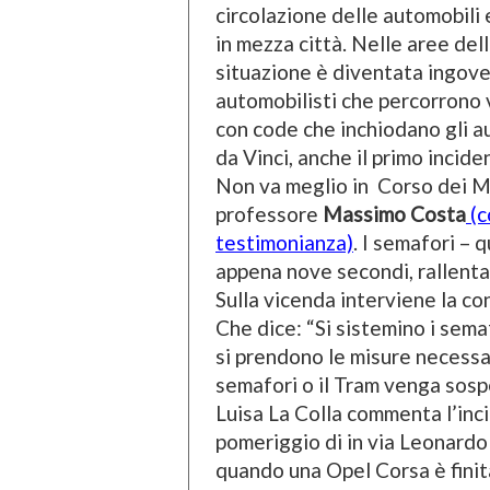
circolazione delle automobili 
in mezza città. Nelle aree dell
situazione è diventata ingover
automobilisti che percorrono v
con code che inchiodano gli aut
da Vinci, anche il primo incide
Non va meglio in Corso dei Mi
professore
Massimo Costa
(c
testimonianza)
. I semafori –
appena nove secondi, rallenta
Sulla vicenda interviene la c
Che dice: “Si sistemino i sema
si prendono le misure necessa
semafori o il Tram venga sosp
Luisa La Colla commenta l’inci
pomeriggio di in via Leonardo d
quando una Opel Corsa è finit