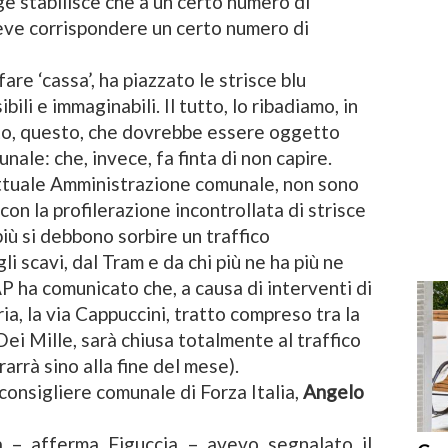
ge stabilisce che a un certo numero di
deve corrispondere un certo numero di
re ‘cassa’, ha piazzato le strisce blu
ibili e immaginabili. Il tutto, lo ribadiamo, in
to, questo, che dovrebbe essere oggetto
nale: che, invece, fa finta di non capire.
’attuale Amministrazione comunale, non sono
con la profilerazione incontrollata di strisce
più si debbono sorbire un traffico
i scavi, dal Tram e da chi più ne ha più ne
P ha comunicato che, a causa di interventi di
a, la via Cappuccini, tratto compreso tra la
ei Mille, sarà chiusa totalmente al traffico
rarrà sino alla fine del mese).
 consigliere comunale di Forza Italia,
Angelo
a – afferma Figuccia – avevo segnalato il