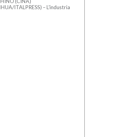
HINO (CINA)
NHUA/ITALPRESS) – L’industria
se dei macchinari ha registrato
crescita stabile nel primo
estre del 2026, sostenuta
l’aumento […]