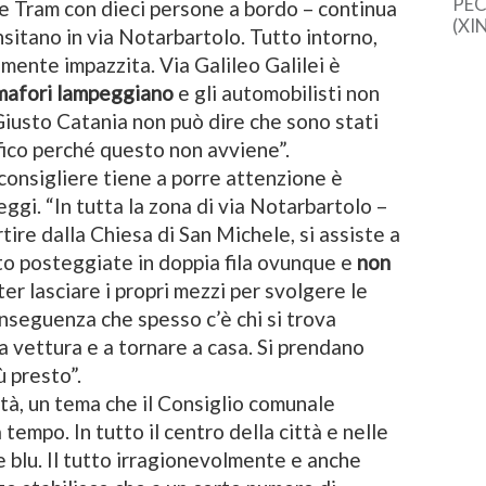
PEC
e Tram con dieci persone a bordo – continua
(XI
nsitano in via Notarbartolo. Tutto intorno,
cine
lmente impazzita. Via Galileo Galilei è
una 
sem
mafori lampeggiano
e gli automobilisti non
dal
Giusto Catania non può dire che sono stati
ffico perché questo non avviene”.
 consigliere tiene a porre attenzione è
ggi. “In tutta la zona di via Notarbartolo –
tire dalla Chiesa di San Michele, si assiste a
o posteggiate in doppia fila ovunque e
non
ter lasciare i propri mezzi per svolgere le
onseguenza che spesso c’è chi si trova
a vettura e a tornare a casa. Si prendano
 presto”.
ltà, un tema che il Consiglio comunale
empo. In tutto il centro della città e nelle
ce blu. Il tutto irragionevolmente e anche