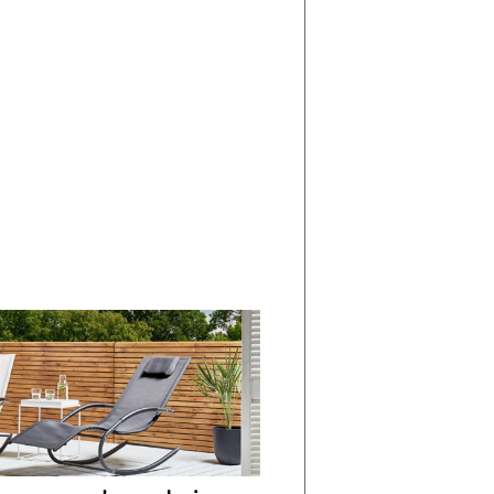
di
I
Nuovi
Vespri