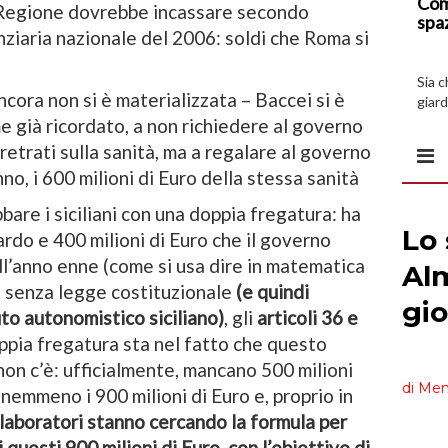
Com
la Regione dovrebbe incassare secondo
spa
ziaria nazionale del 2006: soldi che Roma si
Sia 
cora non si è materializzata – Baccei si è
giard
spazi
e già ricordato, a non richiedere al governo
rretrati sulla sanità, ma a regalare al governo
no, i 600 milioni di Euro della stessa sanità
bare i siciliani con una doppia fregatura: ha
ardo e 400 milioni di Euro che il governo
nell’anno enne (come si usa dire in matematica
i’, senza legge costituzionale
(e quindi
to autonomistico siciliano)
, gli
articoli 36 e
ppia fregatura sta nel fatto che questo
 non c’è: ufficialmente, mancano 500 milioni
o nemmeno i 900 milioni di Euro e, proprio in
llaboratori stanno cercando la formula per
questi 900 milioni di Euro, con l’obiettivo di