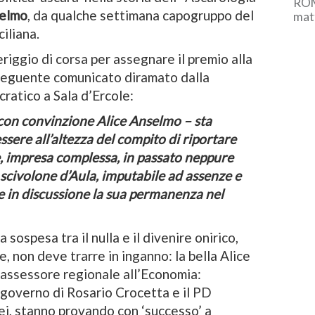
ROM
selmo
, da qualche settimana capogruppo del
matt
coop
iliana.
gest
eriggio di corsa per assegnare il premio alla
l seguente comunicato diramato dalla
atico a Sala d’Ercole:
 con convinzione Alice Anselmo – sta
ere all’altezza del compito di riportare
e, impresa complessa, in passato neppure
o scivolone d’Aula, imputabile ad assenze e
re in discussione la sua permanenza nel
a sospesa tra il nulla e il divenire onirico,
, non deve trarre in inganno: la bella Alice
di assessore regionale all’Economia:
l governo di Rosario Crocetta e il PD
ccei, stanno provando con ‘successo’ a