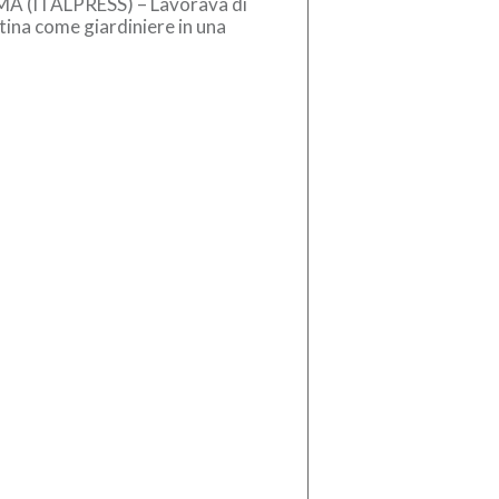
A (ITALPRESS) – Lavorava di
ina come giardiniere in una
erativa sociale e il pomeriggio
iva la piazza di spaccio […]