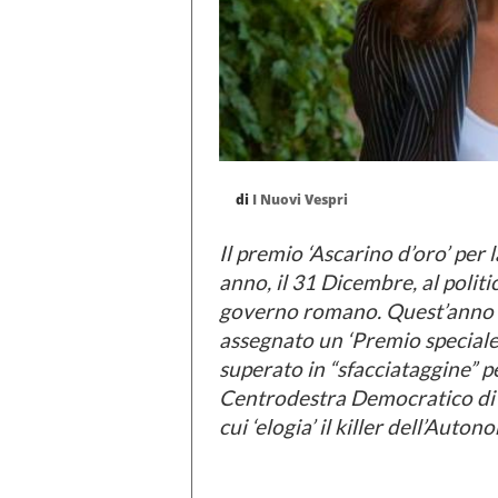
di
I Nuovi Vespri
Il premio ‘Ascarino d’oro’ per 
anno, il 31 Dicembre, al politi
governo romano. Quest’anno la 
assegnato un ‘Premio speciale’
superato in “sfacciataggine” p
Centrodestra Democratico di A
cui ‘elogia’ il killer dell’Aut