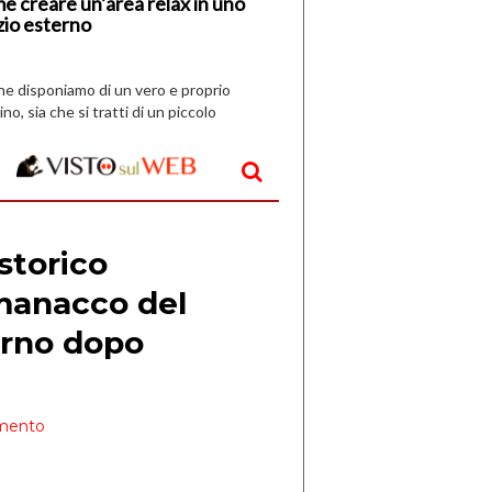
e creare un’area relax in uno
zio esterno
che disponiamo di un vero e proprio
ino, sia che si tratti di un piccolo
o all’aperto, l’idea è […]