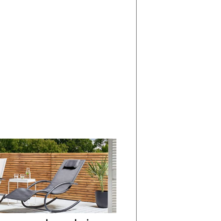
di
I
Nuovi
Vespri