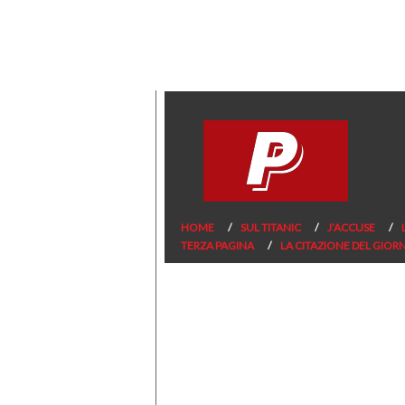
HOME
SUL TITANIC
J’ACCUSE
TERZA PAGINA
LA CITAZIONE DEL GIOR