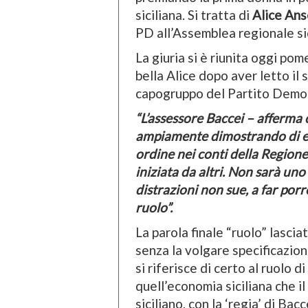
siciliana. Si tratta di
Alice An
PD all’Assemblea regionale sic
La giuria si è riunita oggi pom
bella Alice dopo aver letto i
capogruppo del Partito Democr
“L’assessore Baccei – afferma
ampiamente dimostrando di ess
ordine nei conti della Region
iniziata da altri. Non sarà un
distrazioni non sue, a far por
ruolo”.
La parola finale “ruolo” lasciat
senza la volgare specificazione
si riferisce di certo al ruolo 
quell’economia siciliana che i
siciliano, con la ‘regia’ di Ba