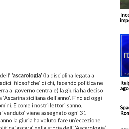
Inc
imp
dell’
‘ascarologia’
(la disciplina legata al
Ita
dici ‘filosofiche’ di chi, facendo politica nel
ago
erra al governo centrale) la giuria ha deciso
 ‘Ascarina siciliana dell’anno’. Fino ad oggi
mini. E come i nostri lettori sanno,
Spac
iù ‘venduto’ viene assegnato ogni 31
Rom
anno la giuria ha voluto fare un’eccezione
itica ‘ascara’ nella storia dell’ ‘Ascarologia’