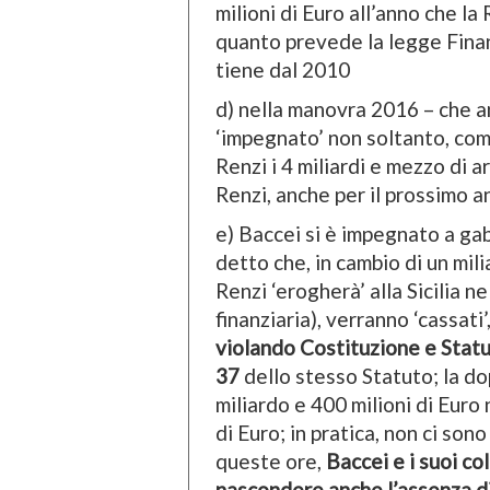
milioni di Euro all’anno che 
quanto prevede la legge Finan
tiene dal 2010
d) nella manovra 2016 – che an
‘impegnato’ non soltanto, com
Renzi i 4 miliardi e mezzo di a
Renzi, anche per il prossimo an
e) Baccei si è impegnato a gab
detto che, in cambio di un mili
Renzi ‘erogherà’ alla Sicilia 
finanziaria), verranno ‘cassat
violando Costituzione e Statu
37
dello stesso Statuto; la do
miliardo e 400 milioni di Euro
di Euro; in pratica, non ci son
queste ore,
Baccei e i suoi co
nascondere anche l’assenza di 