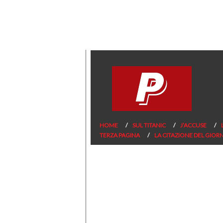
HOME
SUL TITANIC
J’ACCUSE
TERZA PAGINA
LA CITAZIONE DEL GIOR