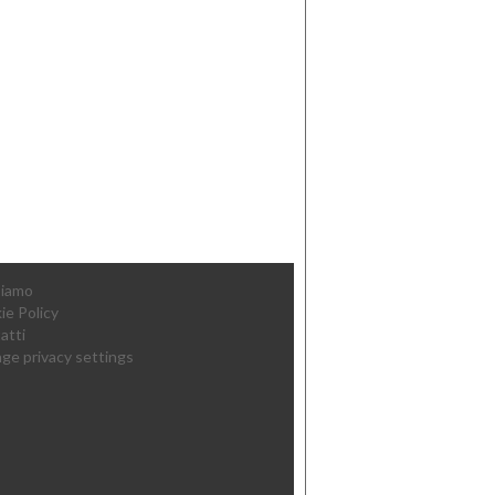
Siamo
ie Policy
atti
ge privacy settings