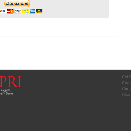
Chi 
Cook
Cont
Chan