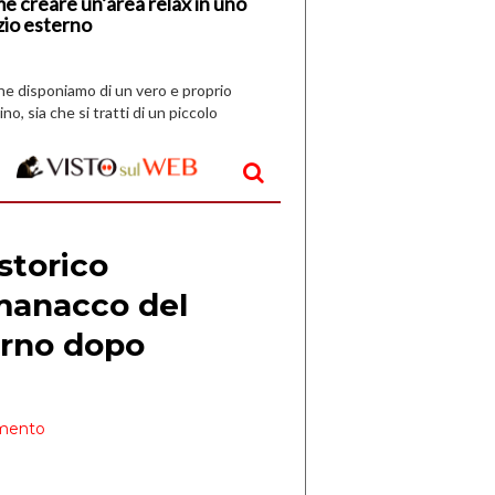
e creare un’area relax in uno
zio esterno
che disponiamo di un vero e proprio
ino, sia che si tratti di un piccolo
o all’aperto, l’idea è […]