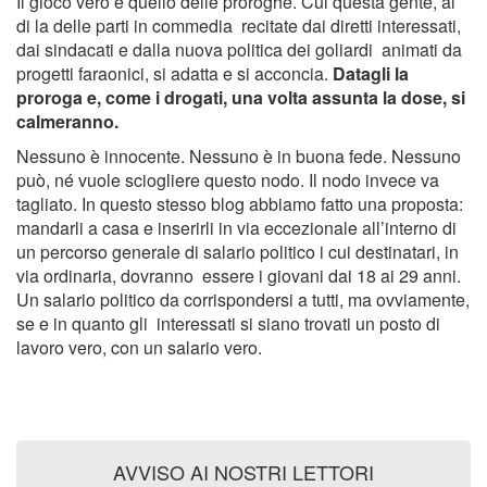
Il gioco vero è quello delle proroghe. Cui questa gente, al
di la delle parti in commedia recitate dai diretti interessati,
dai sindacati e dalla nuova politica dei goliardi animati da
progetti faraonici, si adatta e si acconcia.
Datagli la
proroga e, come i drogati, una volta assunta la dose, si
calmeranno.
Nessuno è innocente. Nessuno è in buona fede. Nessuno
può, né vuole sciogliere questo nodo. Il nodo invece va
tagliato. In questo stesso blog abbiamo fatto una proposta:
mandarli a casa e inserirli in via eccezionale all’interno di
un percorso generale di salario politico i cui destinatari, in
via ordinaria, dovranno essere i giovani dai 18 ai 29 anni.
Un salario politico da corrispondersi a tutti, ma ovviamente,
se e in quanto gli interessati si siano trovati un posto di
lavoro vero, con un salario vero.
AVVISO AI NOSTRI LETTORI