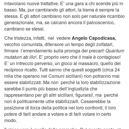
intavolano nuove trattative. E’ una gara a chi scende più in
basso. Ma, pur cambiando gli attori, la trama è sempre la
stessa. E gli attori cambiano non solo per naturale ricambio
generazionale, ma, se calcano ancora il palcoscenico,
cambiano se stessi.
Che tristezza, infatti, nel vedere
Angelo Capodicasa,
vecchio comunista, difensore un tempo degli zolfatari,
firmare l’emendamento sulla proroga dei precari!
Quantum
mutatum ab illo
!. E’ proprio vero che il male è contagioso!
E’ un intreccio perverso, un gioco al massacro, quello del
reciproco ricatto. Tutti sanno che questi soggetti (circa 24
mila che operano nei Comuni siciliani) non potranno mai
essere stabilizzati. Ma non perché la loro stabilizzazione
sarebbe il punto più basso dell’ingiustizia che
rappresentano per gli altri siciliani, figurarsi!, ma perché
non è politicamente utile stabilizzarli. Cesserebbe la
posizione di forza della politica nei loro confronti, il loro
potere di farli andare a votare e di farli votare in certo
modo.