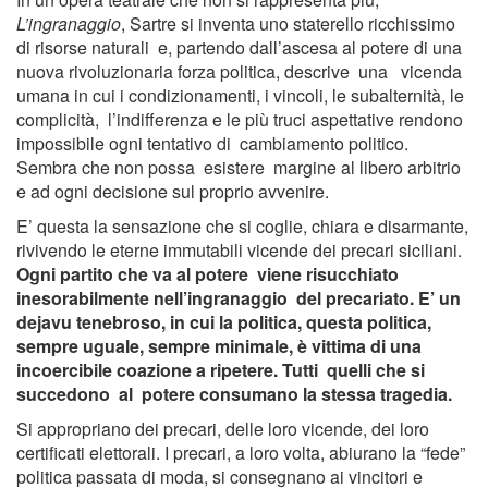
L’ingranaggio
, Sartre si inventa uno staterello ricchissimo
di risorse naturali e, partendo dall’ascesa al potere di una
nuova rivoluzionaria forza politica, descrive una vicenda
umana in cui i condizionamenti, i vincoli, le subalternità, le
complicità, l’indifferenza e le più truci aspettative rendono
impossibile ogni tentativo di cambiamento politico.
Sembra che non possa esistere margine al libero arbitrio
e ad ogni decisione sul proprio avvenire.
E’ questa la sensazione che si coglie, chiara e disarmante,
rivivendo le eterne immutabili vicende dei precari siciliani.
Ogni partito che va al potere viene risucchiato
inesorabilmente nell’ingranaggio del precariato. E’ un
dejavu tenebroso, in cui la politica, questa politica,
sempre uguale, sempre minimale, è vittima di una
incoercibile coazione a ripetere. Tutti quelli che si
succedono al potere consumano la stessa tragedia.
Si appropriano dei precari, delle loro vicende, dei loro
certificati elettorali. I precari, a loro volta, abiurano la “fede”
politica passata di moda, si consegnano ai vincitori e