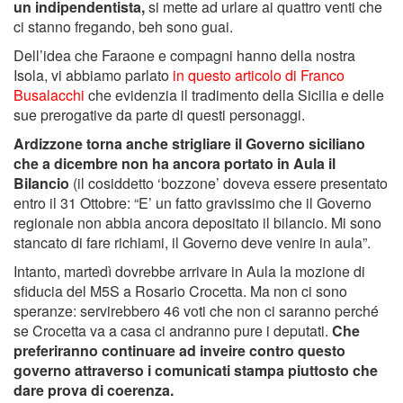
un indipendentista,
si mette ad urlare ai quattro venti che
ci stanno fregando, beh sono guai.
Dell’idea che Faraone e compagni hanno della nostra
Isola, vi abbiamo parlato
in questo articolo di Franco
Busalacchi
che evidenzia il tradimento della Sicilia e delle
sue prerogative da parte di questi personaggi.
Ardizzone torna anche strigliare il Governo siciliano
che a dicembre non ha ancora portato in Aula il
Bilancio
(il cosiddetto ‘bozzone’ doveva essere presentato
entro il 31 Ottobre: “E’ un fatto gravissimo che il Governo
regionale non abbia ancora depositato il bilancio. Mi sono
stancato di fare richiami, il Governo deve venire in aula”.
Intanto, martedì dovrebbe arrivare in Aula la mozione di
sfiducia del M5S a Rosario Crocetta. Ma non ci sono
speranze: servirebbero 46 voti che non ci saranno perché
se Crocetta va a casa ci andranno pure i deputati.
Che
preferiranno continuare ad inveire contro questo
governo attraverso i comunicati stampa piuttosto che
dare prova di coerenza.