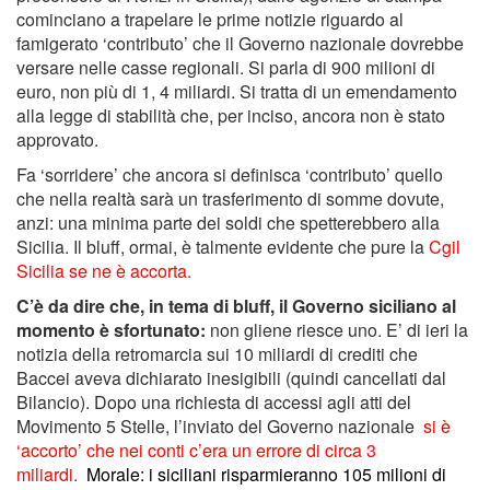
cominciano a trapelare le prime notizie riguardo al
famigerato ‘contributo’ che il Governo nazionale dovrebbe
versare nelle casse regionali. Si parla di 900 milioni di
euro, non più di 1, 4 miliardi. Si tratta di un emendamento
alla legge di stabilità che, per inciso, ancora non è stato
approvato.
Fa ‘sorridere’ che ancora si definisca ‘contributo’ quello
che nella realtà sarà un trasferimento di somme dovute,
anzi: una minima parte dei soldi che spetterebbero alla
Sicilia. Il bluff, ormai, è talmente evidente che pure la
Cgil
Sicilia se ne è accorta
.
C’è da dire che, in tema di bluff, il Governo siciliano al
momento è sfortunato:
non gliene riesce uno. E’ di ieri la
notizia della retromarcia sui 10 miliardi di crediti che
Baccei aveva dichiarato inesigibili (quindi cancellati dal
Bilancio). Dopo una richiesta di accessi agli atti del
Movimento 5 Stelle, l’inviato del Governo nazionale
si è
‘accorto’ che nei conti c’era un errore di circa 3
miliardi.
Morale: i siciliani risparmieranno 105 milioni di