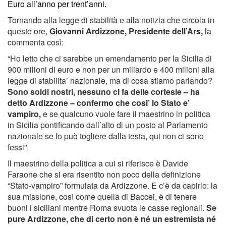
Euro all’anno per trent’anni.
Tornando alla legge di stabilità e alla notizia che circola in
queste ore,
Giovanni Ardizzone, Presidente dell’Ars,
la
commenta così:
“Ho letto che ci sarebbe un emendamento per la Sicilia di
900 milioni di euro e non per un miliardo e 400 milioni alla
legge di stabilita’ nazionale, ma di cosa stiamo parlando?
Sono soldi nostri, nessuno ci fa delle cortesie – ha
detto Ardizzone – confermo che cosi’ lo Stato e’
vampiro,
e se qualcuno vuole fare il maestrino in politica
in Sicilia pontificando dall’alto di un posto al Parlamento
nazionale se lo può togliere dalla testa, qui non ci sono
fessi”.
Il maestrino della politica a cui si riferisce è Davide
Faraone che si era risentito non poco della definizione
“Stato-vampiro” formulata da Ardizzone. E c’è da capirlo: la
sua missione, così come quella di Baccei, è di tenere
buoni i siciliani mentre Roma svuota le casse regionali.
Se
pure Ardizzone, che di certo non è né un estremista né