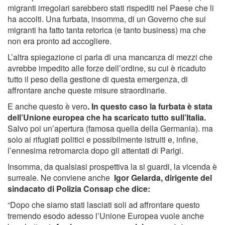
migranti irregolari sarebbero stati rispediti nel Paese che li
ha accolti. Una furbata, insomma, di un Governo che sui
migranti ha fatto tanta retorica (e tanto business) ma che
non era pronto ad accogliere.
L’altra spiegazione ci parla di una mancanza di mezzi che
avrebbe impedito alle forze dell’ordine, su cui è ricaduto
tutto il peso della gestione di questa emergenza, di
affrontare anche queste misure straordinarie.
E anche questo è vero
. In questo caso la furbata è stata
dell’Unione europea che ha scaricato tutto sull’Italia.
Salvo poi un’apertura (famosa quella della Germania). ma
solo ai rifugiati politici e possibilmente istruiti e, infine,
l’ennesima retromarcia dopo gli attentati di Parigi.
Insomma, da qualsiasi prospettiva la si guardi, la vicenda è
surreale. Ne conviene anche
Igor Gelarda, dirigente del
sindacato di Polizia Consap che dice:
“Dopo che siamo stati lasciati soli ad affrontare questo
tremendo esodo adesso l’Unione Europea vuole anche