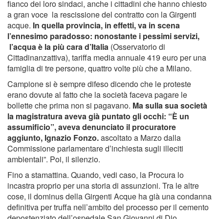
fianco dei loro sindaci, anche i cittadini che hanno chiesto
a gran voce la rescissione del contratto con la Girgenti
acque.
In quella provincia, in effetti, va in scena
l’ennesimo paradosso: nonostante i pessimi servizi,
l’acqua è la più cara d’Italia
(Osservatorio di
Cittadinanzattiva), tariffa media annuale 419 euro per una
famiglia di tre persone, quattro volte più che a Milano.
Campione si è sempre difeso dicendo che le proteste
erano dovute al fatto che la società faceva pagare le
bollette che prima non si pagavano.
Ma sulla sua società
la magistratura aveva già puntato gli occhi: “È un
assumificio”, aveva denunciato il procuratore
aggiunto, Ignazio Fonzo.
ascoltato a Marzo dalla
Commissione parlamentare d’inchiesta sugli illeciti
ambientali”. Poi, il silenzio.
Fino a stamattina. Quando, vedi caso, la Procura lo
incastra proprio per una storia di assunzioni. Tra le altre
cose, il dominus della Girgenti Acque ha già una condanna
definitiva per truffa nell’ambito del processo per il cemento
depostenziato dell’ospedale San Giovanni di Dio.