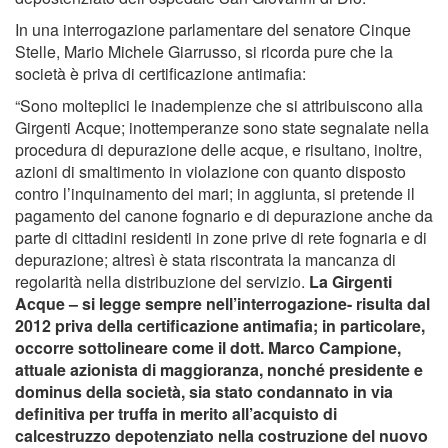
In una interrogazione parlamentare del senatore Cinque
Stelle, Mario Michele Giarrusso, si ricorda pure che la
società è priva di certificazione antimafia:
“Sono molteplici le inadempienze che si attribuiscono alla
Girgenti Acque; inottemperanze sono state segnalate nella
procedura di depurazione delle acque, e risultano, inoltre,
azioni di smaltimento in violazione con quanto disposto
contro l’inquinamento dei mari; in aggiunta, si pretende il
pagamento del canone fognario e di depurazione anche da
parte di cittadini residenti in zone prive di rete fognaria e di
depurazione; altresì è stata riscontrata la mancanza di
regolarità nella distribuzione del servizio.
La Girgenti
Acque – si legge sempre nell’interrogazione- risulta dal
2012 priva della certificazione antimafia; in particolare,
occorre sottolineare come il dott. Marco Campione,
attuale azionista di maggioranza, nonché presidente e
dominus della società, sia stato condannato in via
definitiva per truffa in merito all’acquisto di
calcestruzzo depotenziato nella costruzione del nuovo