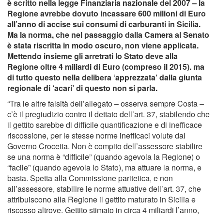
è scritto nella legge Finanziaria nazionale del 2007 – la
Regione avrebbe dovuto incassare 600 milioni di Euro
all’anno di accise sui consumi di carburanti in Sicilia.
Ma la norma, che nel passaggio dalla Camera al Senato
è stata riscritta in modo oscuro, non viene applicata.
Mettendo insieme gli arretrati lo Stato deve alla
Regione oltre 4 miliardi di Euro (compreso il 2015). ma
di tutto questo nella delibera ‘apprezzata’ dalla giunta
regionale di ‘acari’ di questo non si parla.
“Tra le altre falsità dell’allegato – osserva sempre Costa –
c’è il pregiudizio contro il dettato dell’art. 37, stabilendo che
il gettito sarebbe di difficile quantificazione e di inefficace
riscossione, per le stesse norme inefficaci volute dal
Governo Crocetta. Non è compito dell’assessore stabilire
se una norma è “difficile” (quando agevola la Regione) o
“facile” (quando agevola lo Stato), ma attuare la norma, e
basta. Spetta alla Commissione paritetica, e non
all’assessore, stabilire le norme attuative dell’art. 37, che
attribuiscono alla Regione il gettito maturato in Sicilia e
riscosso altrove. Gettito stimato in circa 4 miliardi l’anno,