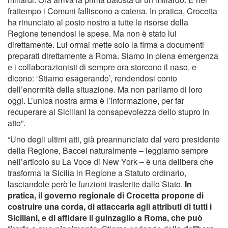
frattempo i Comuni falliscono a catena. In pratica, Crocetta
ha rinunciato al posto nostro a tutte le risorse della
Regione tenendosi le spese. Ma non è stato lui
direttamente. Lui ormai mette solo la firma a documenti
preparati direttamente a Roma. Siamo in piena emergenza
e i collaborazionisti di sempre ora storcono il naso, e
dicono: ‘Stiamo esagerando’, rendendosi conto
dell’enormità della situazione. Ma non parliamo di loro
oggi. L’unica nostra arma è l’informazione, per far
recuperare ai Siciliani la consapevolezza dello stupro in
atto”.
“Uno degli ultimi atti, già preannunciato dal vero presidente
della Regione, Baccei naturalmente – leggiamo sempre
nell’articolo su La Voce di New York – è una delibera che
trasforma la Sicilia in Regione a Statuto ordinario,
lasciandole però le funzioni trasferite dallo Stato.
In
pratica, il governo regionale di Crocetta propone di
costruire una corda, di attaccarla agli attributi di tutti i
Siciliani, e di affidare il guinzaglio a Roma, che può