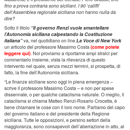
fino a prova contraria sono siciliani. I 90 ‘califfi’
dell’Assemblea regionale siciliana non hanno nulla da
dire?
Sotto il titolo
“Il governo Renzi vuole smantellare
l’Autonomia siciliana calpestando la Costituzione
italiana”
va, nel quotidiano on line
La Voce di New York
un articolo del professore Massimo Costa
(come potete
leggere qui)
.
Noi proviamo a riportarne ampi stralci per
commentarlo insieme, vista la rilevanza di questo
intervento nel quale, senza mezzi termini, si prospetta, di
fatto, la fine dell’Autonomia siciliana.
“Le finanze siciliane sono oggi in piena emergenza –
scrive il professore Massimo Costa – e non per spese
dissennate, o per qualche cataclisma naturale. O meglio, il
cataclisma si chiama Matteo Renzi-Rosario Crocetta, è
bene chiamare le cose con il loro nome. Parliamo del capo
del governo italiano e del presidente della Regione
siciliana. Tutte le opposizioni, e persino settori della
maggioranza, sono consapevoli dell’aberrazione in atto, al