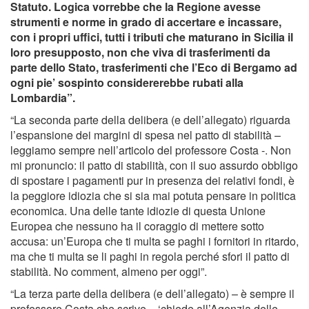
Statuto. Logica vorrebbe che la Regione avesse
strumenti e norme in grado di accertare e incassare,
con i propri uffici, tutti i tributi che maturano in Sicilia il
loro presupposto, non che viva di trasferimenti da
parte dello Stato, trasferimenti che l’Eco di Bergamo ad
ogni pie’ sospinto considererebbe rubati alla
Lombardia”.
“La seconda parte della delibera (e dell’allegato) riguarda
l’espansione dei margini di spesa nel patto di stabilità –
leggiamo sempre nell’articolo del professore Costa -. Non
mi pronuncio: il patto di stabilità, con il suo assurdo obbligo
di spostare i pagamenti pur in presenza dei relativi fondi, è
la peggiore idiozia che si sia mai potuta pensare in politica
economica. Una delle tante idiozie di questa Unione
Europea che nessuno ha il coraggio di mettere sotto
accusa: un’Europa che ti multa se paghi i fornitori in ritardo,
ma che ti multa se li paghi in regola perché sfori il patto di
stabilità. No comment, almeno per oggi”.
“La terza parte della delibera (e dell’allegato) – è sempre il
professore Costa che scrive – ‘chiede all’Agenzia delle