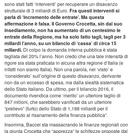
sono stati fatti ‘interventi’ per recuperare un disavanzo
strutturale di 3 miliardi di Euro.
Fra questi interventi si
parla di ‘incremento delle entrate’. Ma questa
affermazione è falsa. Il Governo Crocetta, sin dal suo
insediamento, non ha aumentato di un centesimo le
entrate della Regione, ma ha solo fatto tagli, tagli per 3
miliardi l’anno, su un bilancio di ‘cassa’ di circa 15
miliardi.
Di colpo la domanda interna pubblica è stata
tagliata del 20% l’anno. Non credo che una tale intensità di
rigore sia stata praticata in alcuna altra regione d’Italia (e
infatti non siamo Italia). Non una parola, nei ‘visto’ e
‘considerato’ sull’origine di questo disavanzo, derivante
non da un eccesso di spesa, ma dalla slealtà sistematica
dello Stato italiano. Da ultimo, per il bilancio 2016, il
documento rivendica come ‘merito’ un ulteriore taglio di
847 milioni, che sarebbero vanificati da un ulteriore
“prelievo” (furto) dello Stato di 1,188 miliardi per il
contributo al risanamento della finanza pubblica”.
Insomma, Baccei sta massacrando le finanze regionali con
la giunta Crocetta che “apprezza” le schifezze proposte dal