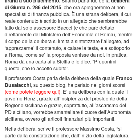
tirarla a suo piacimento.
Stiamo parlando della
delibera
di Giunta n. 286 del 2015
, che ora spiegheremo ai non
specialisti di finanza pubblica. È una strana delibera, il cui
reale contenuto è scritto in un allegato che sembrerebbe
fatto dal solo assessore Baccei (e che pare dettato
direttamente dal Ministero dell’Economia di Roma), mentre
il corpo della delibera si limita a sintetizzare l’allegato, ad
‘apprezzarne’ il contenuto, a calare la testa, e a sottoporlo
a Roma, ‘come se’ la proposta venisse da noi. In pratica,
Roma dà una carta alla Sicilia e le dice: “Proponimi
questo, che io accetto subito”.
Il professore Costa parla della delibera della quale
Franco
Busalacchi
, su questo blog, ha parlato nei giorni scorsi
(come potete leggere qui)
. E’ una delibera con la quale il
governo Renzi, grazie all’insipienza del presidente della
Regione siciliana e grazie, soprattutto, all’ascarismo del
PD siciliano, vorrebbe smantellare il cuore dell’Autonomia
siciliana, ovvero gli articoli finanziari più importanti.
Nella delibera, scrive il professore Massimo Costa, “si
parte dalla constatazione che, dall’inizio della legislatura,