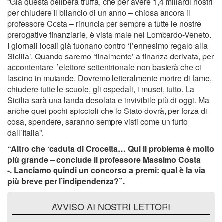
“Già questa delibera truffa, che per avere 1,4 miliardi nostri
per chiudere il bilancio di un anno – chiosa ancora il
professore Costa – rinuncia per sempre a tutte le nostre
prerogative finanziarie, è vista male nel Lombardo-Veneto.
I giornali locali già tuonano contro ‘l’ennesimo regalo alla
Sicilia’. Quando saremo ‘finalmente’ a finanza derivata, per
accontentare l’elettore settentrionale non basterà che ci
lascino in mutande. Dovremo letteralmente morire di fame,
chiudere tutte le scuole, gli ospedali, i musei, tutto. La
Sicilia sarà una landa desolata e invivibile più di oggi. Ma
anche quei pochi spiccioli che lo Stato dovrà, per forza di
cosa, spendere, saranno sempre visti come un furto
dall’Italia”.
“Altro che ‘caduta di Crocetta… Qui il problema è molto
più grande – conclude il professore Massimo Costa
-. Lanciamo quindi un concorso a premi: qual è la via
più breve per l’indipendenza?”.
AVVISO AI NOSTRI LETTORI