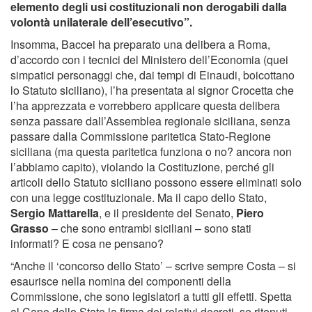
elemento degli usi costituzionali non derogabili dalla
volontà unilaterale dell’esecutivo”.
Insomma, Baccei ha preparato una delibera a Roma,
d’accordo con i tecnici del Ministero dell’Economia (quei
simpatici personaggi che, dai tempi di Einaudi, boicottano
lo Statuto siciliano), l’ha presentata al signor Crocetta che
l’ha apprezzata e vorrebbero applicare questa delibera
senza passare dall’Assemblea regionale siciliana, senza
passare dalla Commissione paritetica Stato-Regione
siciliana (ma questa paritetica funziona o no? ancora non
l’abbiamo capito), violando la Costituzione, perché gli
articoli dello Statuto siciliano possono essere eliminati solo
con una legge costituzionale. Ma il capo dello Stato,
Sergio Mattarella
, e il presidente del Senato,
Piero
Grasso
– che sono entrambi siciliani – sono stati
informati? E cosa ne pensano?
“Anche il ‘concorso dello Stato’ – scrive sempre Costa – si
esaurisce nella nomina dei componenti della
Commissione, che sono legislatori a tutti gli effetti. Spetta
al Capo dello Stato la firma dei relativi decreti, se ritenuti