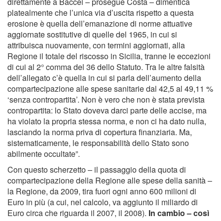
direttamente a Baccei – prosegue Costa – dimentica
platealmente che l’unica via d’uscita rispetto a questa
erosione è quella dell’emanazione di norme attuative
aggiornate sostitutive di quelle del 1965, in cui si
attribuisca nuovamente, con termini aggiornati, alla
Regione il totale del riscosso in Sicilia, tranne le eccezioni
di cui al 2° comma del 36 dello Statuto. Tra le altre falsità
dell’allegato c’è quella in cui si parla dell’aumento della
compartecipazione alle spese sanitarie dal 42,5 al 49,11 %
‘senza contropartita’. Non è vero che non è stata prevista
contropartita: lo Stato doveva darci parte delle accise, ma
ha violato la propria stessa norma, e non ci ha dato nulla,
lasciando la norma priva di copertura finanziaria. Ma,
sistematicamente, le responsabilità dello Stato sono
abilmente occultate”.
Con questo scherzetto – il passaggio della quota di
compartecipazione della Regione alle spese della sanità –
la Regione, da 2009, tira fuori ogni anno 600 milioni di
Euro in più (a cui, nel calcolo, va aggiunto il miliardo di
Euro circa che riguarda il 2007, il 2008).
In cambio – così