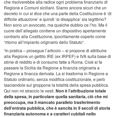
che risolverebbe alla radice ogni problema finanziario di
Regione e Comuni siciliani. Siamo ancora sicuri che un
decreto in cui si dice che una parte della Costituzione è ‘di
difficile attuazione’ e quindi ‘si disapplica’ sia legittimo?
Non sono un avvocato, ma qualche dubbio ce l’ho. Ma il
cuore dell’allegato contiene un dispositivo apertamente
contrario alla Costituzione, ipocritamente coperto come
“ritorno all’impianto originario dello Statuto”.
“In pratica – prosegue l’articolo – si propone di attribuire
alla Regione un gettito IRE (ex IRPEF) e IVA sulla base di
stime di reddito e di consumo fatte a Roma. Cioè si fa
passare la Sicilia da Regione a finanzia originaria a
Regione a finanza derivata. La si trasforma in Regione a
Statuto ordinario, senza modifica costituzionale, e però
lasciandole sul groppone la totalità della spesa pubblica.
Qui non mi straccio le vesti.
Non è l’attribuzione totale
della spesa, in particolare quella sanitaria, ciò che mi
preoccupa, ma il mancato parallelo trasferimento
dell’entrata pubblica, che è sancita in 9 secoli di storia
finanziaria autonoma e a caratteri cubitali nello