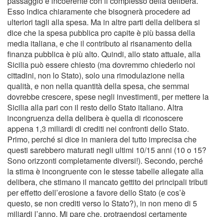
passaggio è incoerente con il complesso della delibera.
Esso indica chiaramente che bisognerà procedere ad
ulteriori tagli alla spesa. Ma in altre parti della delibera si
dice che la spesa pubblica pro capite è più bassa della
media italiana, e che il contributo al risanamento della
finanza pubblica è più alto. Quindi, allo stato attuale, alla
Sicilia può essere chiesto (ma dovremmo chiederlo noi
cittadini, non lo Stato), solo una rimodulazione nella
qualità, e non nella quantità della spesa, che semmai
dovrebbe crescere, spese negli investimenti, per mettere la
Sicilia alla pari con il resto dello Stato italiano. Altra
incongruenza della delibera è quella di riconoscere
appena 1,3 miliardi di crediti nei confronti dello Stato.
Primo, perché si dice in maniera del tutto imprecisa che
questi sarebbero maturati negli ultimi 10/15 anni (10 o 15?
Sono orizzonti completamente diversi!). Secondo, perché
la stima è incongruente con le stesse tabelle allegate alla
delibera, che stimano il mancato gettito dei principali tributi
per effetto dell’erosione a favore dello Stato (e cos’è
questo, se non crediti verso lo Stato?), in non meno di 5
miliardi l’anno. Mi pare che, protraendosi certamente