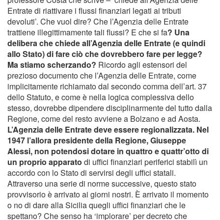
Entrate di riattivare i flussi finanziari legati ai tributi
devoluti’. Che vuol dire? Che l’Agenzia delle Entrate
trattiene illegittimamente tali flussi? E che si fa
? Una
delibera che chiede all’Agenzia delle Entrate (e quindi
allo Stato) di fare ciò che dovrebbero fare per legge?
Ma stiamo scherzando?
Ricordo agli estensori del
prezioso documento che l’Agenzia delle Entrate, come
implicitamente richiamato dal secondo comma dell’art. 37
dello Statuto, e come è nella logica complessiva dello
stesso, dovrebbe dipendere disciplinarmente del tutto dalla
Regione, come del resto avviene a Bolzano e ad Aosta.
L’Agenzia delle Entrate deve essere regionalizzata. Nel
1947 l’allora presidente della Regione, Giuseppe
Alessi, non potendosi dotare in quattro e quattr’otto di
un proprio apparato
di uffici finanziari periferici stabilì un
accordo con lo Stato di servirsi degli uffici statali.
Attraverso una serie di norme successive, questo stato
provvisorio è arrivato ai giorni nostri. È arrivato il momento
o no di dare alla Sicilia quegli uffici finanziari che le
spettano? Che senso ha ‘implorare’ per decreto che