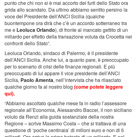
punto che chi non si è mai accorto dei furti dello Stato ora
grida allo scandalo. Da ultimo abbiamo sentito persino la
voce del Presidente dell’ANCI Sicilia (qualche
buontempone ora dirà che c’è un accordo sotterraneo tra
me e
Leoluca Orlando
), di fronte al mancato gettito di un
miliardo per effetto della transazione voluta da Crocetta nei
confronti dello Stato”.
Leoluca Orlando, sindaco di Palermo, è il presidente
dell’ANCI Sicilia. Anche lui, a quanto pare, è preoccupato
per lo scenario di crisi delle finanze regionali. E più
preoccupato di lui appare il vice presidente dell’ANCI
Sicilia,
Paolo Amenta
, nell’intervista che ha rilasciato
qualche giorno fa al nostro blog
(come potete leggere
qui).
“Abbiamo ascoltato qualche mese fa in radio l’assessore
regionale all’Economia, Alessandro Baccei, il non siciliano
voluto da Renzi alla guida sostanziale della nostra
Regione – scrive Massimo Costa – che si trattava di una
questione di ‘poche centinaia’ di milioni euro e non di 5
miliardi. Ora arriva la prima batosta di un miliardo. E nel