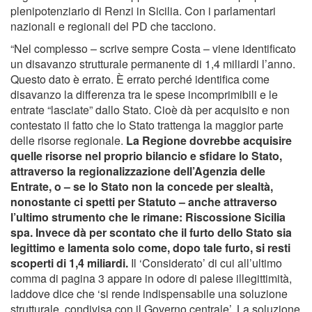
plenipotenziario di Renzi in Sicilia. Con i parlamentari
nazionali e regionali del PD che tacciono.
“Nel complesso – scrive sempre Costa – viene identificato
un disavanzo strutturale permanente di 1,4 miliardi l’anno.
Questo dato è errato. È errato perché identifica come
disavanzo la differenza tra le spese incomprimibili e le
entrate “lasciate” dallo Stato. Cioè dà per acquisito e non
contestato il fatto che lo Stato trattenga la maggior parte
delle risorse regionale.
La Regione dovrebbe acquisire
quelle risorse nel proprio bilancio e sfidare lo Stato,
attraverso la regionalizzazione dell’Agenzia delle
Entrate, o – se lo Stato non la concede per slealtà,
nonostante ci spetti per Statuto – anche attraverso
l’ultimo strumento che le rimane: Riscossione Sicilia
spa. Invece dà per scontato che il furto dello Stato sia
legittimo e lamenta solo come, dopo tale furto, si resti
scoperti di 1,4 miliardi.
Il ‘Considerato’ di cui all’ultimo
comma di pagina 3 appare in odore di palese illegittimità,
laddove dice che ‘si rende indispensabile una soluzione
strutturale, condivisa con il Governo centrale’. La soluzione