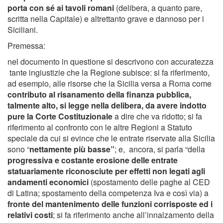
porta con sé ai tavoli romani
(delibera, a quanto pare,
scritta nella Capitale) e altrettanto grave e dannoso per i
Siciliani.
Premessa:
nel documento in questione si descrivono con accuratezza
tante ingiustizie che la Regione subisce: si fa riferimento,
ad esempio, alle risorse che la Sicilia versa a Roma come
contributo al risanamento della finanza pubblica,
talmente alto, si legge nella delibera, da avere indotto
pure la Corte Costituzionale
a dire che va ridotto; si fa
riferimento al confronto con le altre Regioni a Statuto
speciale da cui si evince che le entrate riservate alla Sicilia
sono “
nettamente più basse”
; e, ancora, si parla “della
progressiva e costante erosione delle entrate
statuariamente riconosciute per effetti non legati agli
andamenti economici
(spostamento delle paghe al CED
di Latina; spostamento della competenza Iva e così via) a
fronte del mantenimento delle funzioni corrisposte ed i
relativi costi
; si fa riferimento anche all’innalzamento della