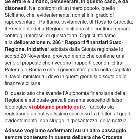
Se errare è umano, perseverare, in questo caso, è da
disonesti.
Nei confronti di un intero popolo, quello
Siciliano, che, evidentemente, non si è in grado di
rappresentare. Parliamo, ovviamente, di Rosario Crocetta,
il Presidente della Regione siciliana che continua remare
contro gli interessi di questa terra. Oggi ci riferiamo
alla
deliberazione n. 286 “Rapporti finanziari Stato-
Regione. Iniziative
” adottata dalla Giunta regionale lo
scorso 20 Novembre, provvedimento che contiene una
serie di proposte che rivedono i rapporti economici tra
Palermo e Roma e che il governatore porta nella Capitale
ai tavoli ministeriali dove in questi giorni si discute delle
finanze siciliane.
Di questo atto che svende l’Autonomia finanziaria della
Regione e sul quale grava il pesante sospetto di falso
ideologico
vi abbiamo parlato qui
e, l’articolo sta
registrando un notevolissimo successo tra i lettori ai quali,
evidentemente, non sfugge la ‘pesantezza’ della notizia.
Adesso vogliamo soffermarci su un altro passaggio,
sempre contenuto in questa delibera che Crocetta