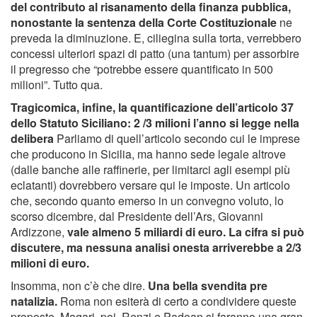
del contributo al risanamento della finanza pubblica,
nonostante la sentenza della Corte Costituzionale
ne
preveda la diminuzione. E, ciliegina sulla torta, verrebbero
concessi ulteriori spazi di patto (una tantum) per assorbire
il pregresso che “potrebbe essere quantificato in 500
milioni”. Tutto qua.
Tragicomica, infine, la quantificazione dell’articolo 37
dello Statuto Siciliano: 2 /3 milioni l’anno si legge nella
delibera
Parliamo di quell’articolo secondo cui le imprese
che producono in Sicilia, ma hanno sede legale altrove
(dalle banche alle raffinerie, per limitarci agli esempi più
eclatanti) dovrebbero versare qui le imposte. Un articolo
che, secondo quanto emerso in un convegno voluto, lo
scorso dicembre, dal Presidente dell’Ars, Giovanni
Ardizzone,
vale almeno 5 miliardi di euro. La cifra si può
discutere, ma nessuna analisi onesta arriverebbe a 2/3
milioni di euro.
Insomma, non c’è che dire.
Una bella svendita pre
natalizia.
Roma non esiterà di certo a condividere queste
proposte. Magari, poi, Renzi e Padoan si faranno una gran