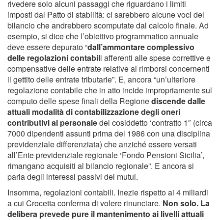
rivedere solo alcuni passaggi che riguardano i limiti
imposti dal Patto di stabilità: ci sarebbero alcune voci del
bilancio che andrebbero scomputate dal calcolo finale. Ad
esempio, si dice che l’obiettivo programmatico annuale
deve essere depurato “
dall’ammontare complessivo
delle regolazioni contabil
i afferenti alle spese correttive e
compensative delle entrate relative ai rimborsi concernenti
il gettito delle entrate tributarie”. E, ancora “un’ulteriore
regolazione contabile che in atto incide impropriamente sul
computo delle spese finali della Regione
discende dalle
attuali modalità di contabilizzazione degli oneri
contributivi al personale
del cosiddetto ‘contratto 1″ (circa
7000 dipendenti assunti prima del 1986 con una disciplina
previdenziale differenziata) che anziché essere versati
all’Ente previdenziale regionale ‘Fondo Pensioni Sicilia’,
rimangano acquisiti al bilancio regionale”. E ancora si
parla degli interessi passivi dei mutui.
Insomma, regolazioni contabili. Inezie rispetto ai 4 miliardi
a cui Crocetta conferma di volere rinunciare.
Non solo. La
delibera prevede pure il mantenimento ai livelli attuali