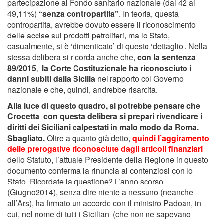
partecipazione al Fondo sanitario nazionale (dal 42 al
49,11%)
“senza contropartita”
. In teoria, questa
contropartita, avrebbe dovuto essere il riconoscimento
delle accise sui prodotti petroliferi, ma lo Stato,
casualmente, si è ‘dimenticato’ di questo ‘dettaglio’. Nella
stessa delibera si ricorda anche che,
con la sentenza
89/2015, la Corte Costituzionale ha riconosciuto i
danni subiti dalla Sicilia
nel rapporto col Governo
nazionale e che, quindi, andrebbe risarcita.
Alla luce di questo quadro, si potrebbe pensare che
Crocetta con questa delibera si prepari rivendicare i
diritti dei Siciliani calpestati in malo modo da Roma.
Sbagliato.
Oltre a quanto già detto,
quindi
l’aggiramento
delle prerogative riconosciute dagli articoli finanziar
i
dello Statuto, l’attuale Presidente della Regione in questo
documento conferma la rinuncia ai contenziosi con lo
Stato. Ricordate la questione? L’anno scorso
(Giugno2014), senza dire niente a nessuno (neanche
all’Ars), ha firmato un accordo con il ministro Padoan, in
cui, nel nome di tutti i Siciliani (che non ne sapevano