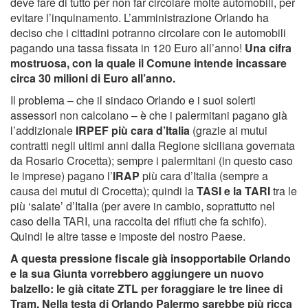
deve fare di tutto per non far circolare molte automobili, per
evitare l’inquinamento. L’amministrazione Orlando ha
deciso che i cittadini potranno circolare con le automobili
pagando una tassa fissata in 120 Euro all’anno!
Una cifra
mostruosa, con la quale il Comune intende incassare
circa 30 milioni di Euro all’anno.
Il problema – che il sindaco Orlando e i suoi solerti
assessori non calcolano – è che i palermitani pagano già
l’addizionale
IRPEF più cara d’Italia
(grazie ai mutui
contratti negli ultimi anni dalla Regione siciliana governata
da Rosario Crocetta); sempre i palermitani (in questo caso
le imprese) pagano l’
IRAP
più cara d’Italia (sempre a
causa dei mutui di Crocetta); quindi la
TASI e la TARI
tra le
più ‘salate’ d’Italia (per avere in cambio, soprattutto nel
caso della TARI, una raccolta dei rifiuti che fa schifo).
Quindi le altre tasse e imposte del nostro Paese.
A questa pressione fiscale già insopportabile Orlando
e la sua Giunta vorrebbero aggiungere un nuovo
balzello: le già citate ZTL per foraggiare le tre linee di
Tram. Nella testa di Orlando Palermo sarebbe più ricca