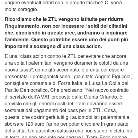
pagare eventuali errori con le proprie tasche? Ci vorrà
molto coraggio.
Ricordiamo che le ZTL vengono istituite per ridurre
l’inquinamento, non per incassare i soldi dei cittadini
che, circolando in queste aree, andranno a inquinare
l’ambiente. Questo potrebbe essere uno dei punti più
importanti a sostegno di una class action.
E una “class action contro le ZTL per evitare che ancora
una volta i palermitani vengano duramente colpiti da una
nuova tassa”, come già accennato, è pronta per essere
presentata. I protagonisti sono i già citato Angelo Figuccia,
consigliere comunale di Forza Italia, e Luisa La Colla del
Partito Democratico. Che precisano: “Nel nuovo contratto
di servizio dell’AMAT proposto dalla Giunta Orlando, è
previsto che gli enormi costi del Tram dovranno essere
sostenuti dal pagamento del pass per le ZTL. Cosa,
questa, che costringerà tutti gli automobilisti palermitani a
sborsare 120 euro l’anno per poter circolare in gran parte
della città. Un autentico salasso che non sta né in cielo, né
in terra, se non appunto per pagare il Tram. Ecco perché –