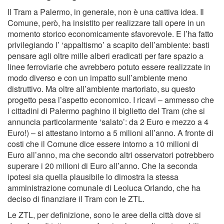
Il Tram a Palermo, in generale, non è una cattiva idea. Il
Comune, però, ha insistito per realizzare tali opere in un
momento storico economicamente sfavorevole. E l’ha fatto
privilegiando l’ ‘appaltismo’ a scapito dell’ambiente: basti
pensare agli oltre mille alberi eradicati per fare spazio a
linee ferroviarie che avrebbero potuto essere realizzate in
modo diverso e con un impatto sull’ambiente meno
distruttivo. Ma oltre all’ambiente martoriato, su questo
progetto pesa l’aspetto economico. I ricavi – ammesso che
i cittadini di Palermo paghino il biglietto del Tram (che si
annuncia particolarmente ‘salato’: da 2 Euro e mezzo a 4
Euro!) – si attestano intorno a 5 milioni all’anno. A fronte di
costi che il Comune dice essere intorno a 10 milioni di
Euro all’anno, ma che secondo altri osservatori potrebbero
superare i 20 milioni di Euro all’anno. Che la seconda
ipotesi sia quella plausibile lo dimostra la stessa
amministrazione comunale di Leoluca Orlando, che ha
deciso di finanziare il Tram con le ZTL.
Le ZTL, per definizione, sono le aree della città dove si