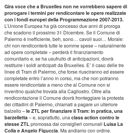
Gira voce che a Bruxelles non ne vorrebbero sapere di
prorogare i termini per rendicontare le opere realizzate
con i fondi europei della Programmazione 2007-2013.
L’Unione Europea ha già concesso due anni di proroga
che scadono il prossimo 31 Dicembre. Se il Comune di
Palermo è inefficiente, beh, sono… cavoli suoi… Morale:
chi non rendiconterà tutte le somme spese – naturalmente
ad opere completate – perderà il finanziamento
comunitario e, se ha usufruito di anticipazioni, dovrà
restituire i soldi anticipati da Bruxelles. E’ il caso delle tre
linee di Tram di Palermo, che forse riusciranno ed essere
completate entro l’anno in corso, ma che non potranno
essere rendicontate a meno che al Comune non si
inventino qualche trovata alla Cagliostro. Oltre alla
rendicontazione il Comune dovrà fronteggiare la protesta
dei cittadini di Palermo, chiamati a pagare un ulteriore
balzello –
le ZTL per finanziare il Tram: in pratica, una
barzelletta
– e, soprattutto, una
class action contro le
stesse ZTL
promossa dai consiglieri comunali
Luisa La
Colla e Angelo Figuccia
. Ma andiamo con ordine.