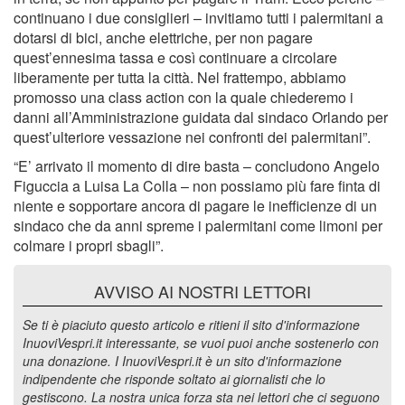
continuano i due consiglieri – invitiamo tutti i palermitani a
dotarsi di bici, anche elettriche, per non pagare
quest’ennesima tassa e così continuare a circolare
liberamente per tutta la città. Nel frattempo, abbiamo
promosso una class action con la quale chiederemo i
danni all’Amministrazione guidata dal sindaco Orlando per
quest’ulteriore vessazione nei confronti dei palermitani”.
“E’ arrivato il momento di dire basta – concludono Angelo
Figuccia a Luisa La Colla – non possiamo più fare finta di
niente e sopportare ancora di pagare le inefficienze di un
sindaco che da anni spreme i palermitani come limoni per
colmare i propri sbagli”.
AVVISO AI NOSTRI LETTORI
Se ti è piaciuto questo articolo e ritieni il sito d'informazione
InuoviVespri.it interessante, se vuoi puoi anche sostenerlo con
una donazione. I InuoviVespri.it è un sito d'informazione
indipendente che risponde soltato ai giornalisti che lo
gestiscono. La nostra unica forza sta nei lettori che ci seguono