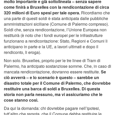
molto importante e già sottolineata – senza sapere
come finirà a Bruxelles con la rendicontazione di circa
320 milioni di Euro spesi per tale opera.
Ricordiamo che
una parte di questi soldi è stata anticipata dalle pubbliche
amministrazioni siciliane (Comune di Palermo compreso).
Soldi che, senza rendicontazione, l’Unione Europea non
restituirà (è noto che i fondi europei per le infrastrutture
funzionano a rendicontazione: Stato, Regioni e Comuni li
anticipano in parte e la UE, a lavori ultimati e dopo il
rendiconto, li eroga).
Non solo. Bruxelles, proprio per le tre linee di Tram di
Palermo, ha anticipato sostanziose somme. Che, in caso di
mancata rendicontazione, dovranno essere restituite.
Se
ciò avverrà – e lo scenario è questo – sarebbe un
disastro totale per il Comune di Palermo, che dovrebbe
restituire una barca di soldi a Bruxelles. Di questa
storia non parla nessuno, ma vi assicuriamo che le
cose stanno così.
Da qui la domanda: chi dovrebbe pagare nell’ipotesi,
tutt’altro che remota, che il Comune debba restituire le