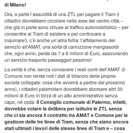
di Milano!
Ora, a parte l’assurdità di una ZTL per pagare il Tram (i
cittadini dovrebbero circolare nelle aree del centro città –
che già in parte sono chiuse al traffico automobilistico – per
consentire al Tram di esistere e per continuare a
inquinare!), c’è anche un’altra follia: l’affidamento del
servizio all’AMAT, una sorta di carrozzone mangiasoldi
che, ogni anno, perde da 7 a 8 milioni di Euro, assicurando
un servizio trasporto passeggeri pessimo!
La verità è che, senza conoscere i reali conti dell’AMAT (il
Comune non rende noti i dati di bilancio delle proprie
società collegate: cosa che avverrà a partire dal prossimo
anno), i cittadini palermitani dovrebbero sborsare altri 30
milioni di Euro in forza di un atto amministrativo senza
capo, né coda:
il Consiglio comunale di Palermo, infatti,
dovrebbe votare la delibera per istituire le ZTL senza
che ci sia ancora il contratto tra AMAT e Comune per la
gestione delle tre linee di Tram, senza che siano ancora
stati ultimati i lavori delle stesse linee di Tram e – cosa