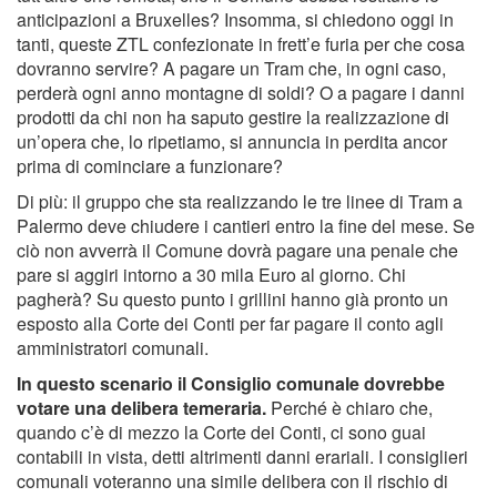
anticipazioni a Bruxelles? Insomma, si chiedono oggi in
tanti, queste ZTL confezionate in frett’e furia per che cosa
dovranno servire? A pagare un Tram che, in ogni caso,
perderà ogni anno montagne di soldi? O a pagare i danni
prodotti da chi non ha saputo gestire la realizzazione di
un’opera che, lo ripetiamo, si annuncia in perdita ancor
prima di cominciare a funzionare?
Di più: il gruppo che sta realizzando le tre linee di Tram a
Palermo deve chiudere i cantieri entro la fine del mese. Se
ciò non avverrà il Comune dovrà pagare una penale che
pare si aggiri intorno a 30 mila Euro al giorno. Chi
pagherà? Su questo punto i grillini hanno già pronto un
esposto alla Corte dei Conti per far pagare il conto agli
amministratori comunali.
In questo scenario il Consiglio comunale dovrebbe
votare una delibera temeraria.
Perché è chiaro che,
quando c’è di mezzo la Corte dei Conti, ci sono guai
contabili in vista, detti altrimenti danni erariali. I consiglieri
comunali voteranno una simile delibera con il rischio di