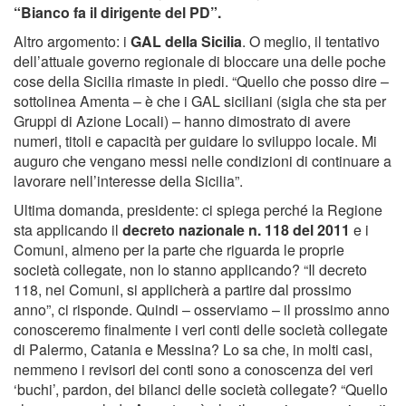
“Bianco fa il dirigente del PD”.
Altro argomento: i
GAL della Sicilia
. O meglio, il tentativo
dell’attuale governo regionale di bloccare una delle poche
cose della Sicilia rimaste in piedi. “Quello che posso dire –
sottolinea Amenta – è che i GAL siciliani (sigla che sta per
Gruppi di Azione Locali) – hanno dimostrato di avere
numeri, titoli e capacità per guidare lo sviluppo locale. Mi
auguro che vengano messi nelle condizioni di continuare a
lavorare nell’interesse della Sicilia”.
Ultima domanda, presidente: ci spiega perché la Regione
sta applicando il
decreto nazionale n. 118 del 2011
e i
Comuni, almeno per la parte che riguarda le proprie
società collegate, non lo stanno applicando? “Il decreto
118, nei Comuni, si applicherà a partire dal prossimo
anno”, ci risponde. Quindi – osserviamo – il prossimo anno
conosceremo finalmente i veri conti delle società collegate
di Palermo, Catania e Messina? Lo sa che, in molti casi,
nemmeno i revisori dei conti sono a conoscenza dei veri
‘buchi’, pardon, dei bilanci delle società collegate? “Quello