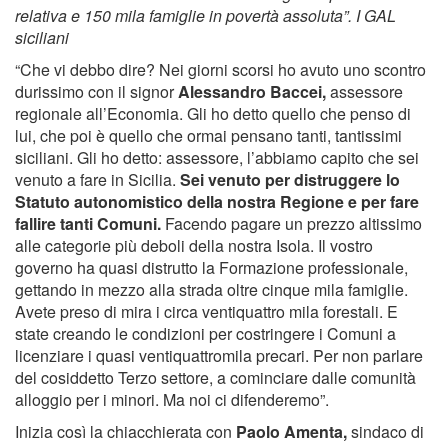
relativa e 150 mila famiglie in povertà assoluta”. I GAL
siciliani
“Che vi debbo dire? Nei giorni scorsi ho avuto uno scontro
durissimo con il signor
Alessandro Baccei,
assessore
regionale all’Economia. Gli ho detto quello che penso di
lui, che poi è quello che ormai pensano tanti, tantissimi
siciliani. Gli ho detto: assessore, l’abbiamo capito che sei
venuto a fare in Sicilia.
Sei venuto per distruggere lo
Statuto autonomistico della nostra Regione e per fare
fallire tanti Comuni.
Facendo pagare un prezzo altissimo
alle categorie più deboli della nostra Isola. Il vostro
governo ha quasi distrutto la Formazione professionale,
gettando in mezzo alla strada oltre cinque mila famiglie.
Avete preso di mira i circa ventiquattro mila forestali. E
state creando le condizioni per costringere i Comuni a
licenziare i quasi ventiquattromila precari. Per non parlare
del cosiddetto Terzo settore, a cominciare dalle comunità
alloggio per i minori. Ma noi ci difenderemo”.
Inizia così la chiacchierata con
Paolo Amenta,
sindaco di