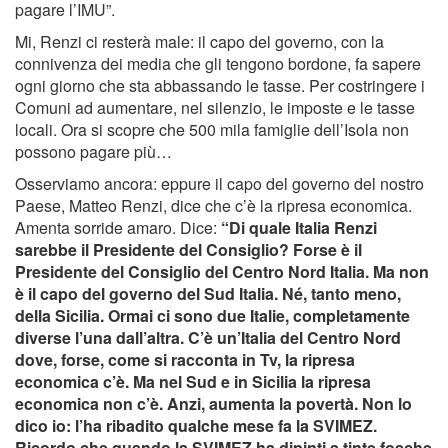
pagare l’IMU”.
Mi, Renzi ci resterà male: il capo del governo, con la
connivenza dei media che gli tengono bordone, fa sapere
ogni giorno che sta abbassando le tasse. Per costringere i
Comuni ad aumentare, nel silenzio, le imposte e le tasse
locali. Ora si scopre che 500 mila famiglie dell’Isola non
possono pagare più…
Osserviamo ancora: eppure il capo del governo del nostro
Paese, Matteo Renzi, dice che c’è la ripresa economica.
Amenta sorride amaro. Dice:
“Di quale Italia Renzi
sarebbe il Presidente del Consiglio? Forse è il
Presidente del Consiglio del Centro Nord Italia. Ma non
è il capo del governo del Sud Italia. Né, tanto meno,
della Sicilia. Ormai ci sono due Italie, completamente
diverse l’una dall’altra. C’è un’Italia del Centro Nord
dove, forse, come si racconta in Tv, la ripresa
economica c’è. Ma nel Sud e in Sicilia la ripresa
economica non c’è. Anzi, aumenta la povertà. Non lo
dico io: l’ha ribadito qualche mese fa la SVIMEZ.
Ricordo che quando la SVIMEZ ha dipinti a tinte fosche