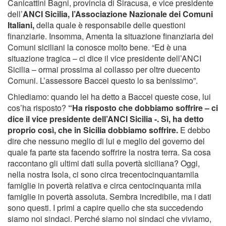
Canicattini Bagni, provincia di Siracusa, e vice presidente
dell’
ANCI Sicilia, l’Associazione Nazionale dei Comuni
Italiani,
della quale è responsabile delle questioni
finanziarie. Insomma, Amenta la situazione finanziaria dei
Comuni siciliani la conosce molto bene. “Ed è una
situazione tragica – ci dice il vice presidente dell’ANCI
Sicilia – ormai prossima al collasso per oltre duecento
Comuni. L’assessore Baccei questo lo sa benissimo”.
Chiediamo: quando lei ha detto a Baccei queste cose, lui
cos’ha risposto?
“Ha risposto che dobbiamo soffrire – ci
dice il vice presidente dell’ANCI Sicilia -. Sì, ha detto
proprio così, che in Sicilia dobbiamo soffrire.
E debbo
dire che nessuno meglio di lui e meglio del governo del
quale fa parte sta facendo soffrire la nostra terra. Sa cosa
raccontano gli ultimi dati sulla povertà siciliana? Oggi,
nella nostra Isola, ci sono circa trecentocinquantamila
famiglie in povertà relativa e circa centocinquanta mila
famiglie in povertà assoluta. Sembra incredibile, ma i dati
sono questi. I primi a capire quello che sta succedendo
siamo noi sindaci. Perché siamo noi sindaci che viviamo,