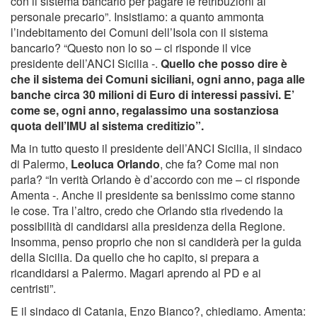
con il sistema bancario per pagare le retribuzioni al
personale precario”. Insistiamo: a quanto ammonta
l’indebitamento dei Comuni dell’Isola con il sistema
bancario? “Questo non lo so – ci risponde il vice
presidente dell’ANCI Sicilia -.
Quello che posso dire è
che il sistema dei Comuni siciliani, ogni anno, paga alle
banche circa 30 milioni di Euro di interessi passivi. E’
come se, ogni anno, regalassimo una sostanziosa
quota dell’IMU al sistema creditizio”.
Ma in tutto questo il presidente dell’ANCI Sicilia, il sindaco
di Palermo,
Leoluca Orlando
, che fa? Come mai non
parla? “In verità Orlando è d’accordo con me – ci risponde
Amenta -. Anche il presidente sa benissimo come stanno
le cose. Tra l’altro, credo che Orlando stia rivedendo la
possibilità di candidarsi alla presidenza della Regione.
Insomma, penso proprio che non si candiderà per la guida
della Sicilia. Da quello che ho capito, si prepara a
ricandidarsi a Palermo. Magari aprendo al PD e ai
centristi”.
E il sindaco di Catania, Enzo Bianco?, chiediamo. Amenta: