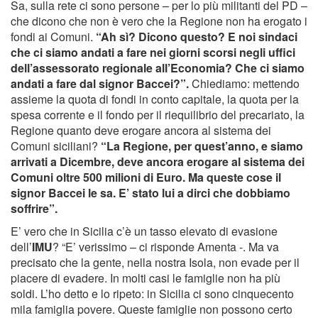
Sa, sulla rete ci sono persone – per lo più militanti del PD –
che dicono che non è vero che la Regione non ha erogato i
fondi ai Comuni.
“Ah sì? Dicono questo? E noi sindaci
che ci siamo andati a fare nei giorni scorsi negli uffici
dell’assessorato regionale all’Economia? Che ci siamo
andati a fare dal signor Baccei?”.
Chiediamo: mettendo
assieme la quota di fondi in conto capitale, la quota per la
spesa corrente e il fondo per il riequilibrio del precariato, la
Regione quanto deve erogare ancora al sistema dei
Comuni siciliani?
“La Regione, per quest’anno, e siamo
arrivati a Dicembre, deve ancora erogare al sistema dei
Comuni oltre 500 milioni di Euro. Ma queste cose il
signor Baccei le sa. E’ stato lui a dirci che dobbiamo
soffrire”.
E’ vero che in Sicilia c’è un tasso elevato di evasione
dell’
IMU
? “E’ verissimo – ci risponde Amenta -. Ma va
precisato che la gente, nella nostra Isola, non evade per il
piacere di evadere. In molti casi le famiglie non ha più
soldi. L’ho detto e lo ripeto: in Sicilia ci sono cinquecento
mila famiglia povere. Queste famiglie non possono certo