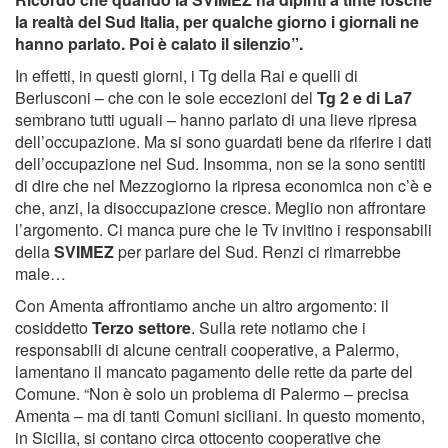
la realtà del Sud Italia, per qualche giorno i giornali ne
hanno parlato. Poi è calato il silenzio”.
In effetti, in questi giorni, i Tg della Rai e quelli di
Berlusconi – che con le sole eccezioni del
Tg 2 e di La7
sembrano tutti uguali – hanno parlato di una lieve ripresa
dell’occupazione. Ma si sono guardati bene da riferire i dati
dell’occupazione nel Sud. Insomma, non se la sono sentiti
di dire che nel Mezzogiorno la ripresa economica non c’è e
che, anzi, la disoccupazione cresce. Meglio non affrontare
l’argomento. Ci manca pure che le Tv invitino i responsabili
della
SVIMEZ
per parlare del Sud. Renzi ci rimarrebbe
male…
Con Amenta affrontiamo anche un altro argomento: il
cosiddetto
Terzo settore
. Sulla rete notiamo che i
responsabili di alcune centrali cooperative, a Palermo,
lamentano il mancato pagamento delle rette da parte del
Comune. “Non è solo un problema di Palermo – precisa
Amenta – ma di tanti Comuni siciliani. In questo momento,
in Sicilia, si contano circa ottocento cooperative che