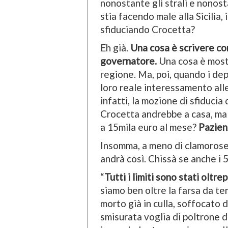
nonostante gli strali e nono
stia facendo male alla Sicilia
sfiduciando Crocetta?
Eh già.
Una cosa è scrivere com
governatore.
Una cosa è mostr
regione. Ma, poi, quando i de
loro reale interessamento alle s
infatti, la mozione di sfiduci
Crocetta andrebbe a casa, ma 
a 15mila euro al mese?
Pazienz
Insomma, a meno di clamorose
andrà così. Chissà se anche i 5
“
Tutti i limiti sono stati oltre
siamo ben oltre la farsa da te
morto già in culla, soffocato d
smisurata voglia di poltrone d