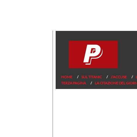
HOME
SUL TITANIC
J’ACCUSE
TERZA PAGINA
LA CITAZIONE DEL GIOR