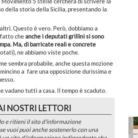
 Movimento 5 stelle cercherà di scrivere la
o della storia della
Sicilia
, presentando la
altri. Questo è vero. Però, dobbiamo a
 fatto che
anche i deputati grillini si sono
ampa. Ma, di barricate reali e concrete
votati), ne abbiamo viste poche.
come sembra probabile, anche questa mozione
omincino a fare una opposizione durissima e
messo.
e vadano tutti a casa. Il tempo è scaduto.
AI NOSTRI LETTORI
o e ritieni il sito d'informazione
, se vuoi puoi anche sostenerlo con una
 è un sito d'informazione indipendente che