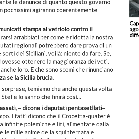
stante le denunce di quanto questo governo
, in pochissimi agiranno coerentemente
Caps
unicati stampa al vetriolo contro il
ago
dif
arsi arrabbiati per come è ridotta la nostra
putati regionali potrebbero dare prova di un
orti dei Siciliani, voilà: niente da fare. Se,
a dovesse ottenere la maggioranza dei voti,
anche loro. E che sono scemi che rinunciano
a se la Sicilia brucia.
 sorprese, temiamo che anche questa volta
 Stelle lo sanno che finirà così…
passati, – dicone i deputati pentasetllati
–
mpo. I fatti dicono che il Crocetta-quater è
a infinite polemiche e liti, alimentate dalla
elle mille anime della squinternata e