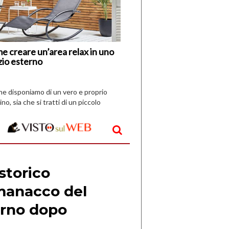
Nuovi
Vespri
e creare un’area relax in uno
zio esterno
che disponiamo di un vero e proprio
ino, sia che si tratti di un piccolo
o all’aperto, l’idea è […]