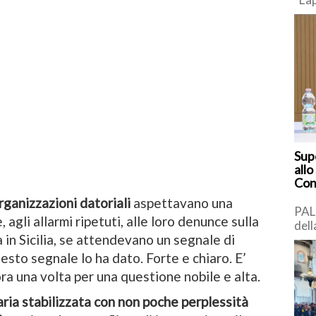
Com
pro
con
[…]
Supe
allo
Cons
rganizzazioni datoriali
aspettavano una
PAL
, agli allarmi ripetuti, alle loro denunce sulla
dell
 in Sicilia, se attendevano un segnale di
prot
la p
esto segnale lo ha dato. Forte e chiaro. E’
ora una volta per una questione nobile e alta.
ria stabilizzata con non poche perplessità