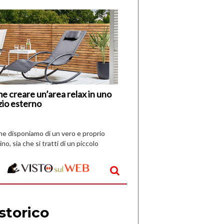
di
I
Nuovi
Vespri
e creare un’area relax in uno
zio esterno
che disponiamo di un vero e proprio
ino, sia che si tratti di un piccolo
o all’aperto, l’idea è […]