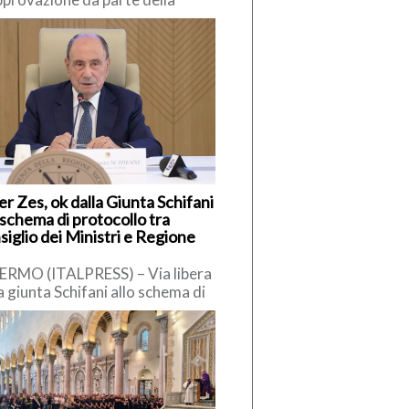
missione europea della
posta di revisione del PNRR
sente al Governo di rafforzare
r Zes, ok dalla Giunta Schifani
 schema di protocollo tra
iglio dei Ministri e Regione
ERMO (ITALPRESS) – Via libera
a giunta Schifani allo schema di
ocollo tra la Regione Siciliana e
residenza del […]