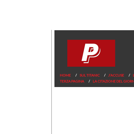
HOME
SUL TITANIC
J’ACCUSE
TERZA PAGINA
LA CITAZIONE DEL GIOR