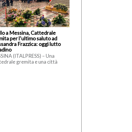
llo a Messina, Cattedrale
ita per l’ultimo saluto ad
sandra Frazzica: oggi lutto
tadino
SINA (ITALPRESS) – Una
edrale gremita e una città
olta nel silenzio hanno
ompagnato l’ultimo saluto ad
sandra Frazzica, la […]