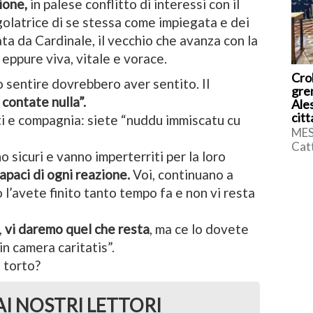
ione,
in palese conflitto di interessi con il
golatrice di se stessa come impiegata e dei
ata da Cardinale, il vecchio che avanza con la
 eppure viva, vitale e vorace.
Cro
 sentire dovrebbero aver sentito. Il
grem
 contate nulla”.
Ales
cit
ti e compagnia: siete “nuddu immiscatu cu
MES
Catt
 sicuri e vanno imperterriti per la loro
racc
apaci di ogni reazione.
Voi, continuano a
acc
Ales
o l’avete finito tanto tempo fa e non vi resta
,
vi daremo quel che resta
, ma ce lo dovete
in camera caritatis”.
i torto?
AI NOSTRI LETTORI