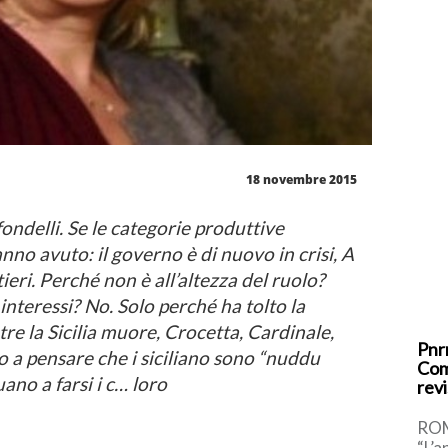
18 novembre 2015
ondelli. Se le categorie produttive
nno avuto: il governo è di nuovo in crisi, A
eri. Perché non è all’altezza del ruolo?
 interessi? No. Solo perché ha tolto la
re la Sicilia muore, Crocetta, Cardinale,
Pnrr
 a pensare che i siciliano sono “nuddu
Com
ano a farsi i c… loro
revi
ROM
“L’a