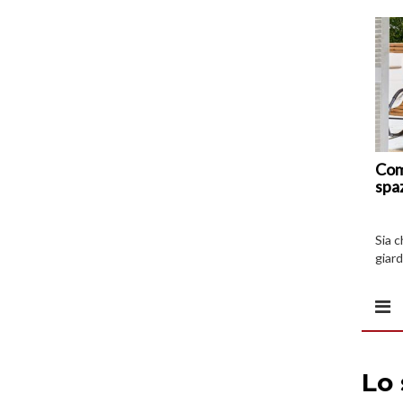
Com
spa
Sia 
giard
spazi