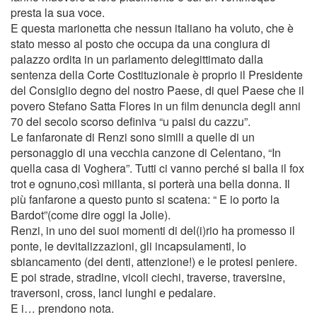
presta la sua voce.
E questa marionetta che nessun italiano ha voluto, che è
stato messo al posto che occupa da una congiura di
palazzo ordita in un parlamento delegittimato dalla
sentenza della Corte Costituzionale è proprio il Presidente
del Consiglio degno del nostro Paese, di quel Paese che il
povero Stefano Satta Flores in un film denuncia degli anni
70 del secolo scorso definiva “u paisi du cazzu”.
Le fanfaronate di Renzi sono simili a quelle di un
personaggio di una vecchia canzone di Celentano, “In
quella casa di Voghera”. Tutti ci vanno perché si balla il fox
trot e ognuno,così millanta, si porterà una bella donna. Il
più fanfarone a questo punto si scatena: “ E io porto la
Bardot”(come dire oggi la Jolie).
Renzi, in uno dei suoi momenti di del(i)rio ha promesso il
ponte, le devitalizzazioni, gli incapsulamenti, lo
sbiancamento (dei denti, attenzione!) e le protesi peniere.
E poi strade, stradine, vicoli ciechi, traverse, traversine,
traversoni, cross, lanci lunghi e pedalare.
E i… prendono nota.