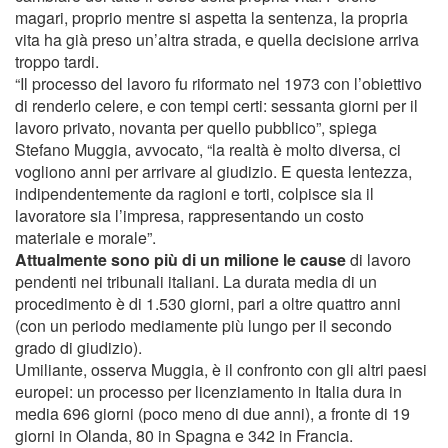
magari, proprio mentre si aspetta la sentenza, la propria
vita ha già preso un’altra strada, e quella decisione arriva
troppo tardi.
“Il processo del lavoro fu riformato nel 1973 con l’obiettivo
di renderlo celere, e con tempi certi: sessanta giorni per il
lavoro privato, novanta per quello pubblico”, spiega
Stefano Muggia, avvocato, “la realtà è molto diversa, ci
vogliono anni per arrivare al giudizio. E questa lentezza,
indipendentemente da ragioni e torti, colpisce sia il
lavoratore sia l’impresa, rappresentando un costo
materiale e morale”.
Attualmente sono più di un milione le cause
di lavoro
pendenti nei tribunali italiani. La durata media di un
procedimento è di 1.530 giorni, pari a oltre quattro anni
(con un periodo mediamente più lungo per il secondo
grado di giudizio).
Umiliante, osserva Muggia, è il confronto con gli altri paesi
europei: un processo per licenziamento in Italia dura in
media 696 giorni (poco meno di due anni), a fronte di 19
giorni in Olanda, 80 in Spagna e 342 in Francia.