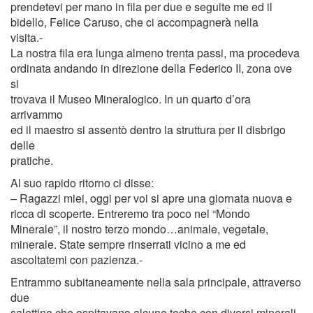
prendetevi per mano in fila per due e seguite me ed il
bidello, Felice Caruso, che ci accompagnerà nella
visita.-
La nostra fila era lunga almeno trenta passi, ma procedeva
ordinata andando in direzione della Federico II, zona ove
si
trovava il Museo Mineralogico. In un quarto d’ora
arrivammo
ed il maestro si assentò dentro la struttura per il disbrigo
delle
pratiche.
Al suo rapido ritorno ci disse:
– Ragazzi miei, oggi per voi si apre una giornata nuova e
ricca di scoperte. Entreremo tra poco nel “Mondo
Minerale”, il nostro terzo mondo…animale, vegetale,
minerale. State sempre rinserrati vicino a me ed
ascoltatemi con pazienza.-
Entrammo subitaneamente nella sala principale, attraverso
due
salettine che ospitavano alcune teche con diversi minerali