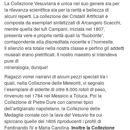
La Collezione Vesuviana è unica nel suo genere sia per
la rilevanza scientifica sia per la rarità e bellezza di
alcuni reperti. La collezione dei Cristalli Artificiali è
composta da esemplari sintetizzati di Arcangelo Scacchi,
mentre quella dei tufi Campani, iniziata nel 1807,
presenta vere e proprie rarità quali la “fluoborite”,
corrispondente alla discreditata nocerite e l’hornesite.
Il silenzio era totale nella nostra classe e perfino gli addetti
museali erano pietrificati. Il nostro maestro si intendeva
pure di
mineralogia, dunque!
Ragazzi vorrei narrarvi di alcuni pezzi speciali tra i
quali, nella Collezione delle Meteoriti, vi segnalo
l’esemplare di siderite di oltre 8.000 rotoli di peso,
rinvenuto nel 1784 nel Messico a Toluca. Poi la
Collezione di Pietre Dure con cammei tipici
dell’artigianato napoletano, la Collezione delle
Medaglie coniate con la lava del Vesuvio fra cui
spiccano quelle del 1805 riproducenti i profili di
Ferdinando IV e Maria Carolina.
Inoltre la Collezione