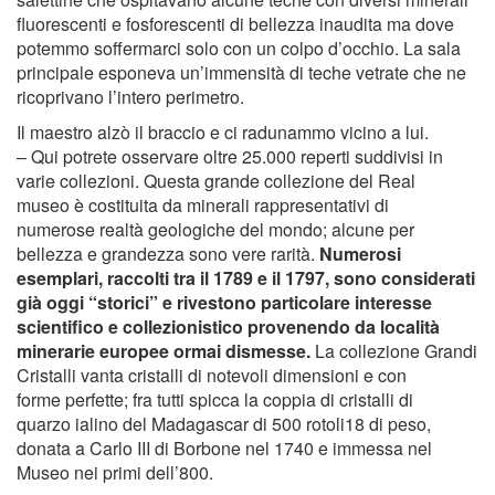
fluorescenti e fosforescenti di bellezza inaudita ma dove
potemmo soffermarci solo con un colpo d’occhio. La sala
principale esponeva un’immensità di teche vetrate che ne
ricoprivano l’intero perimetro.
Il maestro alzò il braccio e ci radunammo vicino a lui.
– Qui potrete osservare oltre 25.000 reperti suddivisi in
varie collezioni. Questa grande collezione del Real
museo è costituita da minerali rappresentativi di
numerose realtà geologiche del mondo; alcune per
bellezza e grandezza sono vere rarità.
Numerosi
esemplari, raccolti tra il 1789 e il 1797, sono considerati
già oggi “storici” e rivestono particolare interesse
scientifico e collezionistico provenendo da località
minerarie europee ormai dismesse.
La collezione Grandi
Cristalli vanta cristalli di notevoli dimensioni e con
forme perfette; fra tutti spicca la coppia di cristalli di
quarzo ialino del Madagascar di 500 rotoli18 di peso,
donata a Carlo III di Borbone nel 1740 e immessa nel
Museo nei primi dell’800.