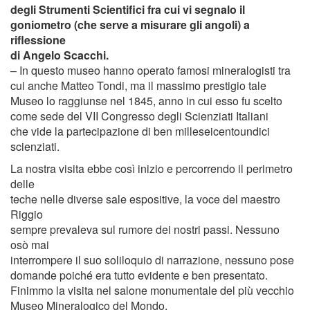
degli Strumenti Scientifici fra cui vi segnalo il
goniometro (che serve a misurare gli angoli) a
riflessione
di Angelo Scacchi.
– In questo museo hanno operato famosi mineralogisti tra
cui anche Matteo Tondi, ma il massimo prestigio tale
Museo lo raggiunse nel 1845, anno in cui esso fu scelto
come sede del VII Congresso degli Scienziati Italiani
che vide la partecipazione di ben milleseicentoundici
scienziati.
La nostra visita ebbe così inizio e percorrendo il perimetro
delle
teche nelle diverse sale espositive, la voce del maestro
Riggio
sempre prevaleva sul rumore dei nostri passi. Nessuno
osò mai
interrompere il suo soliloquio di narrazione, nessuno pose
domande poiché era tutto evidente e ben presentato.
Finimmo la visita nel salone monumentale del più vecchio
Museo Mineralogico del Mondo.