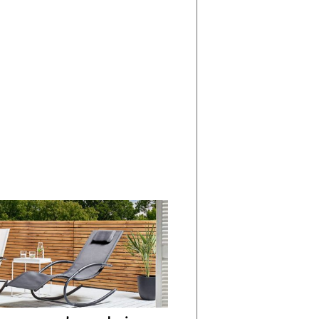
di
I
Nuovi
Vespri