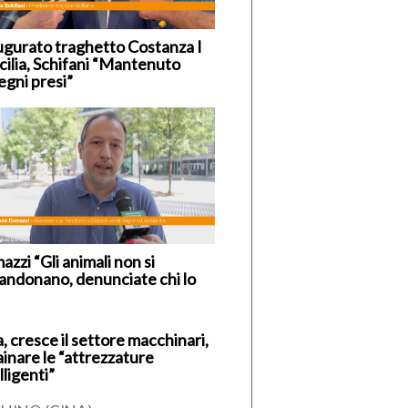
ugurato traghetto Costanza I
icilia, Schifani “Mantenuto
egni presi”
zzi “Gli animali non si
andonano, denunciate chi lo
, cresce il settore macchinari,
ainare le “attrezzature
lligenti”