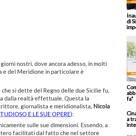
Ina
di S
imp
 giorni nostri, dove ancora adesso, in molti
alia e del Meridione in particolare è
.
Coma
che si dette del Regno delle due Sicilie fu,
abb
na dalla realtà effettuale. Questa la
fa”
crittore, giornalista e meridionalista,
Nicola
Cina
 STUDIOSO E LE SUE OPERE
):
a tr
inte
icamente sulle sue dimensioni. Essendo, a
tero facilitati dal fatto che nel settore