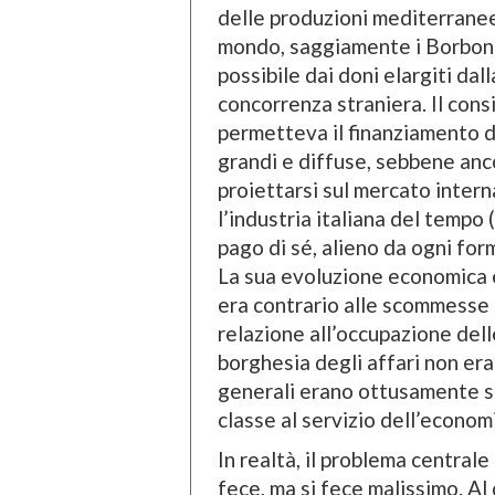
delle produzioni mediterranee 
mondo, saggiamente i Borbone 
possibile dai doni elargiti dal
concorrenza straniera. Il cons
permetteva il finanziamento d’
grandi e diffuse, sebbene anc
proiettarsi sul mercato interna
l’industria italiana del tempo 
pago di sé, alieno da ogni for
La sua evoluzione economica e
era contrario alle scommesse p
relazione all’occupazione dell
borghesia degli affari non era
generali erano ottusamente sa
classe al servizio dell’econom
In realtà, il problema centrale 
fece, ma si fece malissimo. Al d