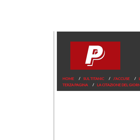
HOME
SUL TITANIC
J’ACCUSE
TERZA PAGINA
LA CITAZIONE DEL GIOR