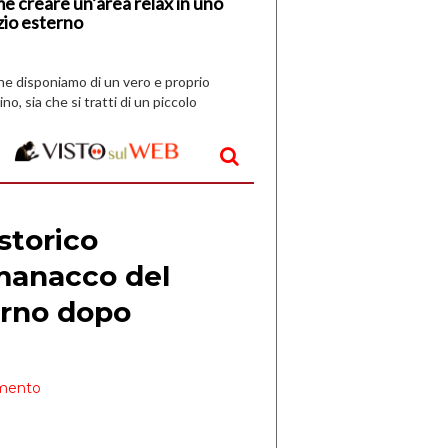
e creare un’area relax in uno
zio esterno
che disponiamo di un vero e proprio
ino, sia che si tratti di un piccolo
o all’aperto, l’idea è […]