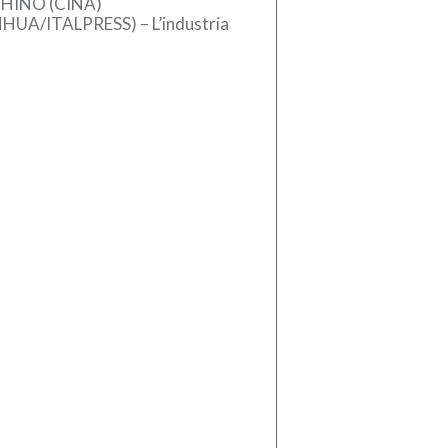
HINO (CINA)
NHUA/ITALPRESS) – L’industria
se dei macchinari ha registrato
crescita stabile nel primo
estre del 2026, sostenuta
l’aumento […]