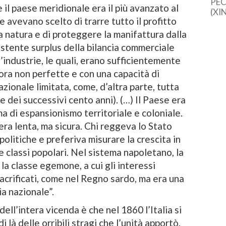
PEC
il paese meridionale era il più avanzato al
(XI
avevano scelto di trarre tutto il profitto
cine
una 
la natura e di proteggere la manifattura dalla
sem
istente surplus della bilancia commerciale
dal
industrie, le quali, erano sufficientemente
ora non perfette e con una capacità di
zionale limitata, come, d’altra parte, tutta
(e dei successivi cento anni). (…) Il Paese era
ma di espansionismo territoriale e coloniale.
ra lenta, ma sicura. Chi reggeva lo Stato
olitiche e preferiva misurare la crescita in
e classi popolari. Nel sistema napoletano, la
 la classe egemone, a cui gli interessi
crificati, come nel Regno sardo, ma era una
ia nazionale”.
dell’intera vicenda è che nel 1860 l’Italia si
i là delle orribili stragi che l’unità apportò,