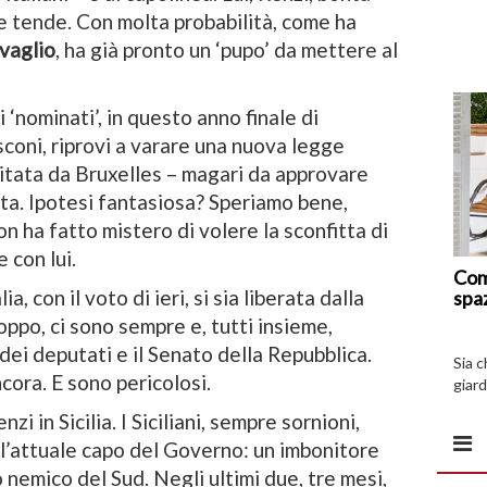
le tende. Con molta probabilità, come ha
vaglio
, ha già pronto un ‘pupo’ da mettere al
i ‘nominati’, in questo anno finale di
usconi, riprovi a varare una nuova legge
citata da Bruxelles – magari da approvare
ta. Ipotesi fantasiosa? Speriamo bene,
n ha fatto mistero di volere la sconfitta di
 con lui.
Com
a, con il voto di ieri, si sia liberata dalla
spa
oppo, ci sono sempre e, tutti insieme,
ei deputati e il Senato della Repubblica.
Sia 
cora. E sono pericolosi.
giard
spazi
zi in Sicilia. I Siciliani, sempre sornioni,
l’attuale capo del Governo: un imbonitore
 nemico del Sud. Negli ultimi due, tre mesi,