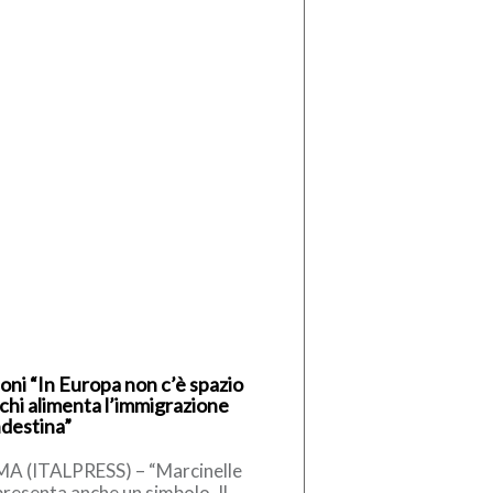
oni “In Europa non c’è spazio
 chi alimenta l’immigrazione
ndestina”
A (ITALPRESS) – “Marcinelle
resenta anche un simbolo. Il