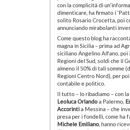
con la complicità di un’informa
dimenticare, ha firmato i ‘Patti’,
solito Rosario Crocetta, poi co
annunciando mirabolanti inves
Come questo blog ha raccontat
magna in Sicilia – prima ad Ag
siciliano Angelino Alfano, poi 
Regioni del Sud, soldi che il 
almeno il 50% di tali somme (de
Regioni Centro Nord), per po
contabile e politico.
Il tutto – lo ribadiamo – con la
Leoluca Orlando
a Palermo,
E
Accorinti
a Messina – che inve
presa per i fondelli, come ha 
Michele Emiliano
, hanno ricev