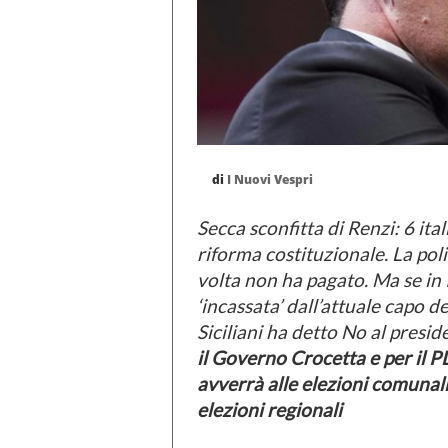
di
I Nuovi Vespri
Secca sconfitta di Renzi: 6 it
riforma costituzionale. La poli
volta non ha pagato. Ma se in It
‘incassata’ dall’attuale capo d
Siciliani ha detto No al presid
il Governo Crocetta e per il P
avverrà alle elezioni comunali
elezioni regionali