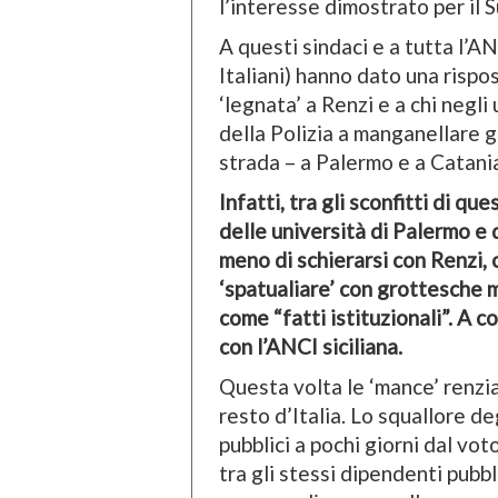
l’interesse dimostrato per il 
A questi sindaci e a tutta l’A
Italiani) hanno dato una rispos
‘legnata’ a Renzi e a chi negli
della Polizia a manganellare gl
strada – a Palermo e a Catani
Infatti, tra gli sconfitti di q
delle università di Palermo e 
meno di schierarsi con Renzi,
‘spatualiare’ con grottesche 
come “fatti istituzionali”. A c
con l’ANCI siciliana.
Questa volta le ‘mance’ renzia
resto d’Italia. Lo squallore d
pubblici a pochi giorni dal vo
tra gli stessi dipendenti pubb