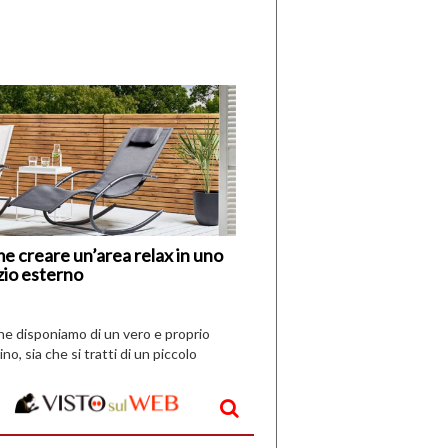
di
I
Nuovi
Vespri
e creare un’area relax in uno
zio esterno
che disponiamo di un vero e proprio
ino, sia che si tratti di un piccolo
o all’aperto, l’idea è […]