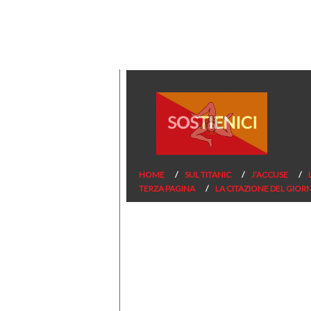
HOME
SUL TITANIC
J’ACCUSE
TERZA PAGINA
LA CITAZIONE DEL GIOR