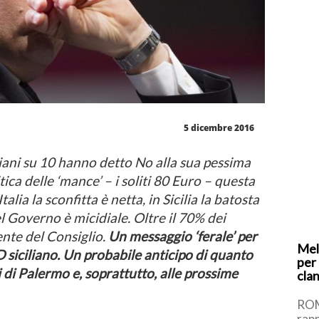
5 dicembre 2016
aliani su 10 hanno detto No alla sua pessima
tica delle ‘mance’ – i soliti 80 Euro – questa
alia la sconfitta è netta, in Sicilia la batosta
el Governo è micidiale. Oltre il 70% dei
ente del Consiglio.
Un messaggio ‘ferale’ per
Mel
D siciliano. Un probabile anticipo di quanto
per
 di Palermo e, soprattutto, alle prossime
cla
ROM
rapp