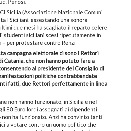
Sud. Penosi!
NCI Sicilia (Associazione Nazionale Comuni
ta i Siciliani, assestando una sonora
 ultimi due mesi ha scagliato il reparto celere
i studenti siciliani scesi ripetutamente in
a – per protestare contro Renzi.
uesta campagna elettorale ci sono i Rettori
di Catania, che non hanno potuto fare a
 consentendo al presidente del Consiglio di
manifestazioni politiche contrabbandate
onti fatti, due Rettori perfettamente in linea
ne non hanno funzionato, in Sicilia e nel
egli 80 Euro lordi assegnati ai dipendenti
to non ha funzionato. Anzi ha convinto tanti
lici a votare contro un uomo politico che