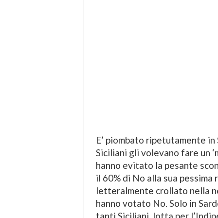
E’ piombato ripetutamente in S
Siciliani gli volevano fare un ‘
hanno evitato la pesante sconf
il 60% di No alla sua pessima 
letteralmente crollato nella no
hanno votato No. Solo in Sard
tanti Siciliani, lotta per l’In