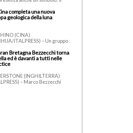
olo dello straordinario
Cina completa una nuova
ributo che decine di milioni di
pa geologica della luna
iani hanno […]
HINO (CINA)
NHUA/ITALPRESS) – Un gruppo
icerca in Cina ha completato una
Gran Bretagna Bezzecchi torna
ta geologica aggiornata
ella ed è davanti a tutti nelle
’intera Luna in scala […]
ctice
VERSTONE (INGHILTERRA)
ALPRESS) – Marco Bezzecchi
ilia) è tornato in sella ed è
ato a volare. Il pilota di Rimini