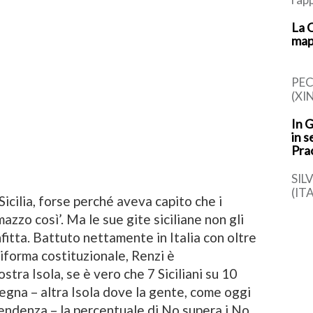
simb
La 
cont
map
ital
PEC
(XI
di r
In 
car
in s
dell
Pra
SIL
(IT
icilia, forse perché aveva capito che i
(Apr
mazzo così’. Ma le sue gite siciliane non gli
torn
[…]
itta. Battuto nettamente in Italia con oltre
riforma costituzionale, Renzi è
stra Isola, se è vero che 7 Siciliani su 10
egna – altra Isola dove la gente, come oggi
dipendenza – la percentuale di No supera i No